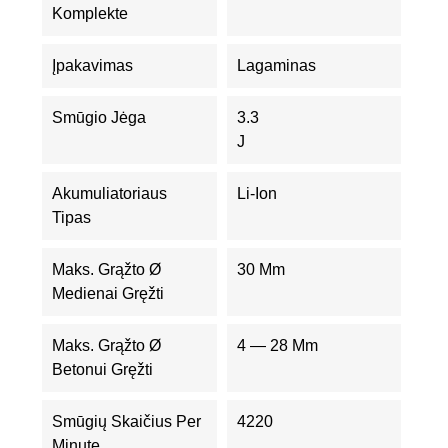
Komplekte
Įpakavimas
Lagaminas
Smūgio Jėga
3.3
J
Akumuliatoriaus
Li-Ion
Tipas
Maks. Grąžto Ø
30 Mm
Medienai Gręžti
Maks. Grąžto Ø
4 — 28 Mm
Betonui Gręžti
Smūgių Skaičius Per
4220
Minutę