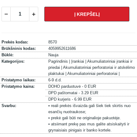
Į KREPŠELĮ
Prekės kodas:
8570
Brūkšninis kodas:
4059952611686
Būklė:
Nauja
Kategorijos:
Pagrindinis |
Įrankiai |
Akumuliatoriniai įrankiai ir
priedai |
Akumuliatoriniai perforatoriai ir atskėlimo
plaktukai |
Akumuliatoriniai perforatoriai |
Pristatymo laikas:
6-9 d.d.
Pristatymo kaina:
DOHO parduotuvė - 0 EUR
DPD paštomatai - 3.29 EUR
DPD kurjeris - 6.99 EUR
Svarbu:
• reali prekės išvaizda gali šiek tiek skirtis nuo
esančių nuotraukose;
• prekė gali būti ne originalioje pakuotėje.
• atsiimant prekę pas mus galite atsiskaityti ir
grynaisiais pinigais ir banko kortele.