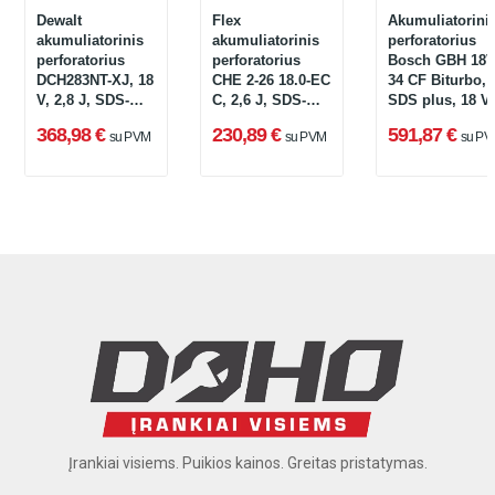
Dewalt
Flex
Akumuliatorini
akumuliatorinis
akumuliatorinis
perforatorius
perforatorius
perforatorius
Bosch GBH 18V
DCH283NT-XJ, 18
CHE 2-26 18.0-EC
34 CF Biturbo,
V, 2,8 J, SDS-
C, 2,6 J, SDS-
SDS plus, 18 V,
Plus + lagaminas
Plus, 18 V (be
5,8 J +
368,98 €
230,89 €
591,87 €
su PVM
su PVM
su PV
akumuliatoriaus
lagaminas
ir įkroviklio)
Įrankiai visiems. Puikios kainos. Greitas pristatymas.