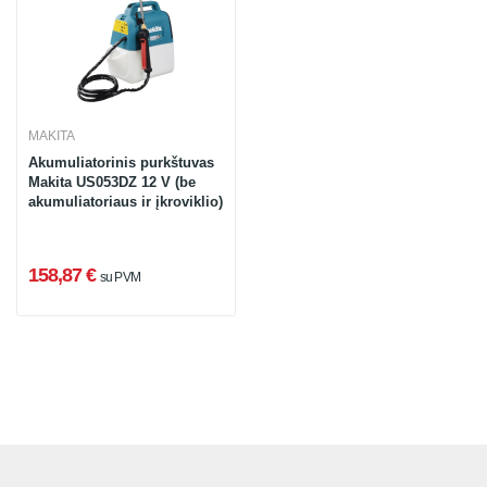
MAKITA
Akumuliatorinis purkštuvas
Makita US053DZ 12 V (be
akumuliatoriaus ir įkroviklio)
158,87 €
su PVM