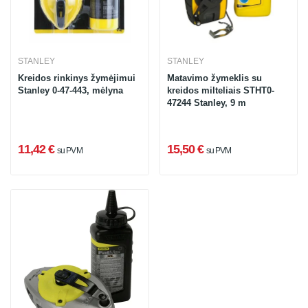
STANLEY
STANLEY
Kreidos rinkinys žymėjimui
Matavimo žymeklis su
Stanley 0-47-443, mėlyna
kreidos milteliais STHT0-
47244 Stanley, 9 m
11,42 €
15,50 €
su PVM
su PVM