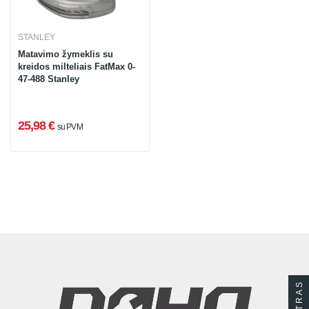
STANLEY
Matavimo žymeklis su
kreidos milteliais FatMax 0-
47-488 Stanley
25,98 €
su PVM
FILTRAS