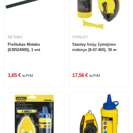
METABO
STANLEY
Pieštukas Metabo
Stanley linijų žymėjimo
(638524000), 1 vnt
rinkinys (0-47-465), 30 m
1,65 €
17,56 €
su PVM
su PVM