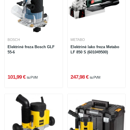
BOSCH
METABO
Elektrinė freza Bosch GLF
Elektrinė lako freza Metabo
55-6
LF 850 S (601049500)
101,99 €
247,98 €
su PVM
su PVM