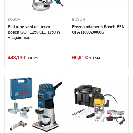
BOSCH
BOSCH
Elektrinė vertikali freza
Frezos adapteris Bosch FSN
Bosch GOF 1250 CE, 1250 W
OFA (1600Z0000G)
+ lagaminas
443,13 €
69,61 €
su PVM
su PVM