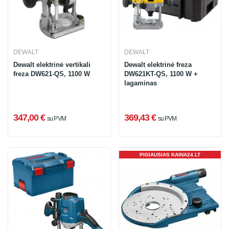
DEWALT
DEWALT
Dewalt elektrinė vertikali
Dewalt elektrinė freza
freza DW621-QS, 1100 W
DW621KT-QS, 1100 W +
lagaminas
347,00 €
369,43 €
su PVM
su PVM
PIGIAUSIAS KAINA24.LT