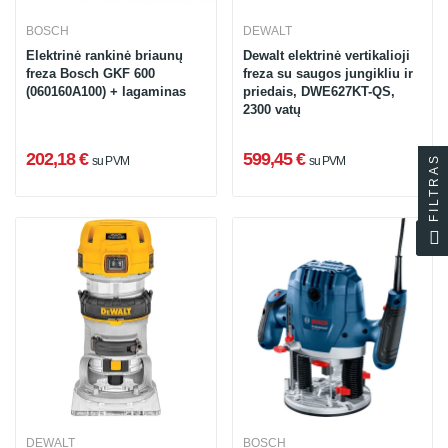
BOSCH
DEWALT
Elektrinė rankinė briaunų
Dewalt elektrinė vertikalioji
freza Bosch GKF 600
freza su saugos jungikliu ir
(060160A100) + lagaminas
priedais, DWE627KT-QS,
2300 vatų
202,18 €
599,45 €
FILTRAS
su PVM
su PVM
DEWALT
BOSCH