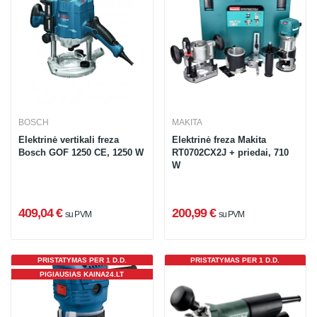
BOSCH
MAKITA
Elektrinė vertikali freza
Elektrinė freza Makita
Bosch GOF 1250 CE, 1250 W
RT0702CX2J + priedai, 710
W
409,04 €
200,99 €
su PVM
su PVM
PRISTATYMAS PER 1 D.D.
PRISTATYMAS PER 1 D.D.
PIGIAUSIAS KAINA24.LT