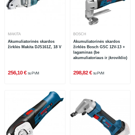
MAKITA
BOSCH
Akumuliatorinės skardos
Akumuliatorinės skardos
žirklės Makita DJS161Z, 18 V
žirklės Bosch GSC 12V-13 +
lagaminas (be
akumuliatoriaus ir įkroviklio)
256,10 €
298,82 €
su PVM
su PVM