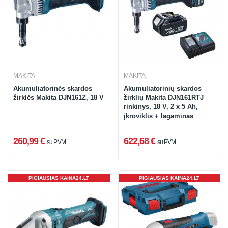
MAKITA
MAKITA
Akumuliatorinės skardos
Akumuliatorinių skardos
žirklės Makita DJN161Z, 18 V
žirklių Makita DJN161RTJ
rinkinys, 18 V, 2 x 5 Ah,
įkroviklis + lagaminas
260,99 €
622,68 €
su PVM
su PVM
PIGIAUSIAS KAINA24.LT
PIGIAUSIAS KAINA24.LT