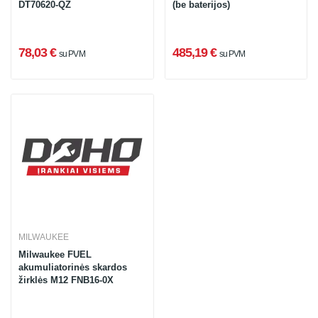
DT70620-QZ
(be baterijos)
78,03 €
485,19 €
su PVM
su PVM
MILWAUKEE
Milwaukee FUEL
akumuliatorinės skardos
žirklės M12 FNB16-0X