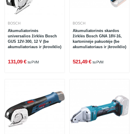
BOSCH
BOSCH
Akumuliatorinės
Akumuliatorinės skardos
universalios žirklės Bosch
žirklės Bosch GNA 18V-16,
GUS 12V-300, 12 V (be
kartoninėje pakuotėje (be
akumuliatoriaus ir įkroviklio)
akumuliatoriaus ir įkroviklio)
131,09 €
521,49 €
su PVM
su PVM