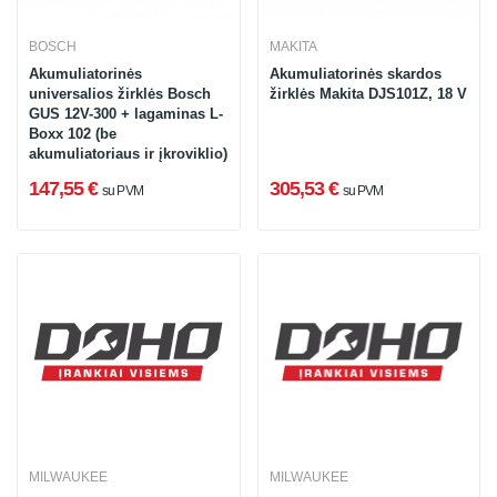
BOSCH
MAKITA
Akumuliatorinės
Akumuliatorinės skardos
universalios žirklės Bosch
žirklės Makita DJS101Z, 18 V
GUS 12V-300 + lagaminas L-
Boxx 102 (be
akumuliatoriaus ir įkroviklio)
147,55 €
305,53 €
su PVM
su PVM
MILWAUKEE
MILWAUKEE