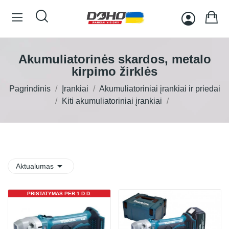
Akumuliatorinės skardos, metalo
kirpimo žirklės
Pagrindinis
Įrankiai
Akumuliatoriniai įrankiai ir priedai
Kiti akumuliatoriniai įrankiai

Aktualumas
PRISTATYMAS PER 1 D.D.