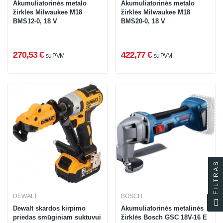
Akumuliatorinės metalo
Akumuliatorinės metalo
žirklės Milwaukee M18
žirklės Milwaukee M18
BMS12-0, 18 V
BMS20-0, 18 V
270,53 €
422,77 €
su PVM
su PVM
FILTRAS
DEWALT
BOSCH
Dewalt skardos kirpimo
Akumuliatorinės metalinės
priedas smūginiam suktuvui
žirklės Bosch GSC 18V-16 E