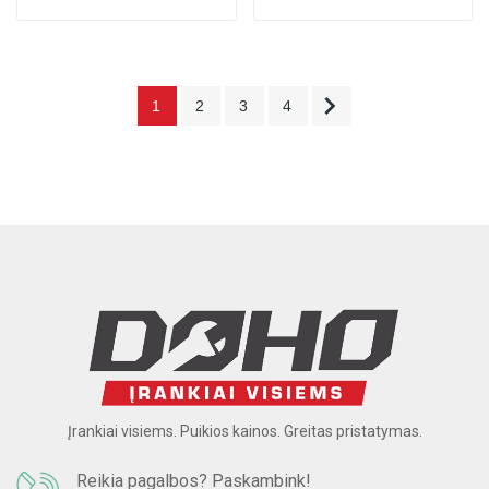

1
2
3
4
Įrankiai visiems. Puikios kainos. Greitas pristatymas.
Reikia pagalbos? Paskambink!