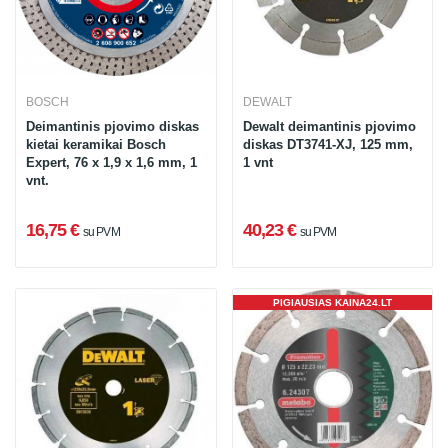
BOSCH
DEWALT
Deimantinis pjovimo diskas
Dewalt deimantinis pjovimo
kietai keramikai Bosch
diskas DT3741-XJ, 125 mm,
Expert, 76 x 1,9 x 1,6 mm, 1
1 vnt
vnt.
16,75 €
40,23 €
su PVM
su PVM
PIGIAUSIAS KAINA24.LT