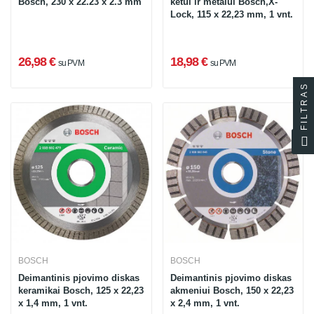
Bosch, 230 x 22.23 x 2.3 mm
ketui ir metalui Bosch,X-
Lock, 115 x 22,23 mm, 1 vnt.
26,98 €
18,98 €
su PVM
su PVM
FILTRAS
BOSCH
BOSCH
Deimantinis pjovimo diskas
Deimantinis pjovimo diskas
keramikai Bosch, 125 x 22,23
akmeniui Bosch, 150 x 22,23
x 1,4 mm, 1 vnt.
x 2,4 mm, 1 vnt.