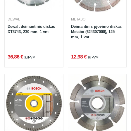
DEWALT
METABO
Dewalt deimantinis diskas
Deimantinis pjovimo diskas
DT3743, 230 mm, 1 vnt
Metabo (624307000), 125
mm, 1 vnt
36,86 €
12,98 €
su PVM
su PVM