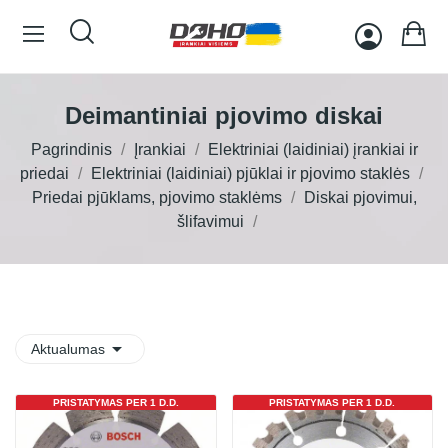
Deimantiniai pjovimo diskai
Pagrindinis
Įrankiai
Elektriniai (laidiniai) įrankiai ir
priedai
Elektriniai (laidiniai) pjūklai ir pjovimo staklės
Priedai pjūklams, pjovimo staklėms
Diskai pjovimui,
šlifavimui

Aktualumas
PRISTATYMAS PER 1 D.D.
PRISTATYMAS PER 1 D.D.