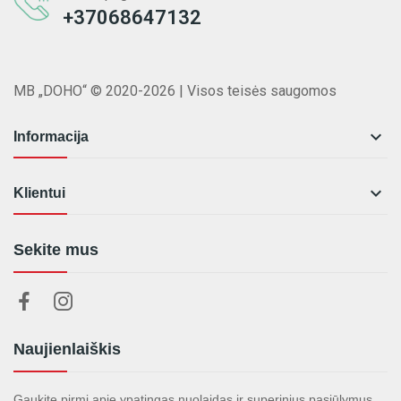
+37068647132
MB „DOHO“ © 2020-2026 | Visos teisės saugomos

Informacija

Klientui
Sekite mus
Naujienlaiškis
Gaukite pirmi apie ypatingas nuolaidas ir superinius pasiūlymus.