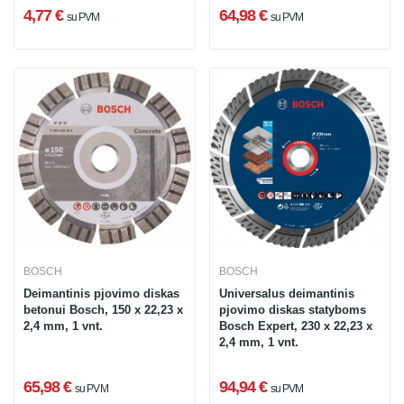
4,77 €
64,98 €
su PVM
su PVM
BOSCH
BOSCH
Deimantinis pjovimo diskas
Universalus deimantinis
betonui Bosch, 150 x 22,23 x
pjovimo diskas statyboms
2,4 mm, 1 vnt.
Bosch Expert, 230 x 22,23 x
2,4 mm, 1 vnt.
65,98 €
94,94 €
su PVM
su PVM