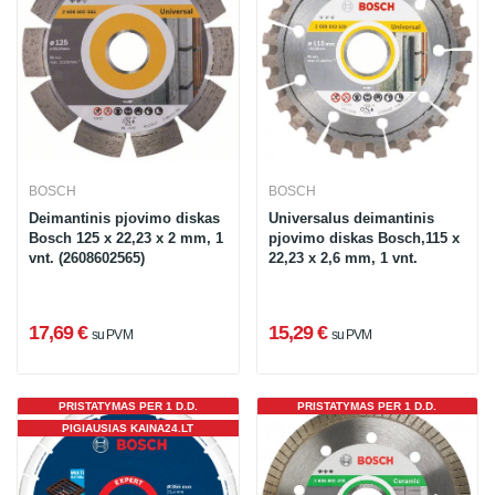
BOSCH
BOSCH
Deimantinis pjovimo diskas
Universalus deimantinis
Bosch 125 x 22,23 x 2 mm, 1
pjovimo diskas Bosch,115 x
vnt. (2608602565)
22,23 x 2,6 mm, 1 vnt.
17,69 €
15,29 €
su PVM
su PVM
PRISTATYMAS PER 1 D.D.
PRISTATYMAS PER 1 D.D.
PIGIAUSIAS KAINA24.LT