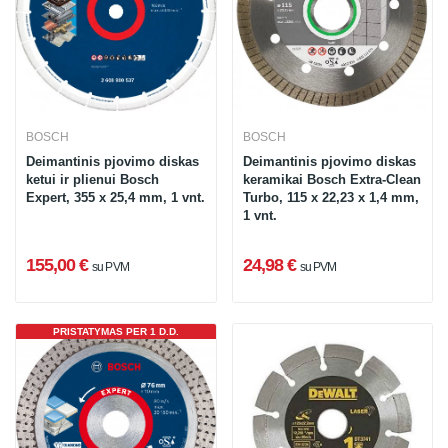
BOSCH
BOSCH
Deimantinis pjovimo diskas
Deimantinis pjovimo diskas
ketui ir plienui Bosch
keramikai Bosch Extra-Clean
Expert, 355 x 25,4 mm, 1 vnt.
Turbo, 115 x 22,23 x 1,4 mm,
1 vnt.
155,00 €
24,98 €
su PVM
su PVM
PRISTATYMAS PER 1 D.D.