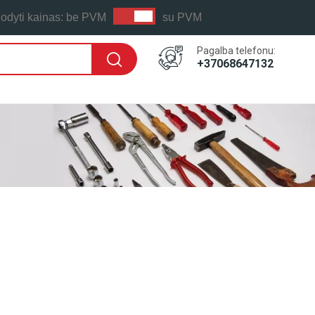
odyti kainas:
be PVM
su PVM
Pagalba telefonu:
+37068647132