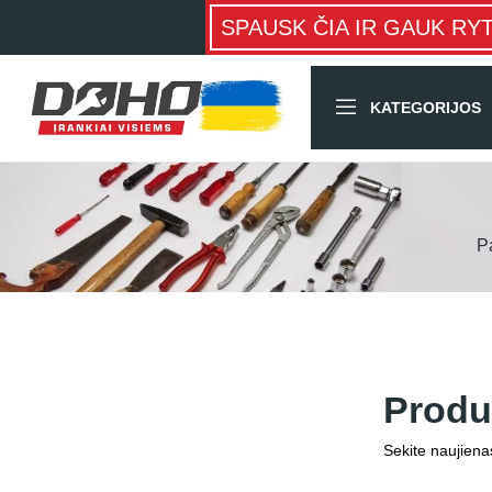
SPAUSK ČIA IR GAUK RY
KATEGORIJOS
P
Produ
Sekite naujiena