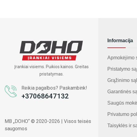
Informacija
Apmokėjimo 
Įrankiai visiems. Puikios kainos. Greitas
Pristatymo są
pristatymas.
Grąžinimo są
Reikia pagalbos? Paskambink!
Garantinės s
+37068647132
Saugūs mokė
Privatumo pol
MB „DOHO“ © 2020-2026 | Visos teisės
Taisyklės ir s
saugomos