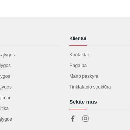
Klientui
sąlygos
Kontaktai
lygos
Pagalba
lygos
Mano paskyra
ąlygos
Tinklalapio struktūra
jimai
Sekite mus
itika
ąlygos