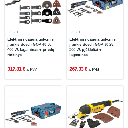
BOSCH
BOSCH
Elektrinis daugiafunkcinis
Elektrinis daugiafunkcinis
įrankis Bosch GOP 40-30,
įrankis Bosch GOP 30-28,
400 W, lagaminas + priedų
300 W, pjūkleliai +
rinkinys
lagaminas
317,81 €
267,33 €
su PVM
su PVM