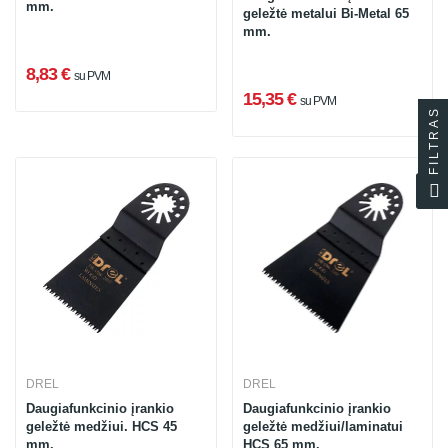
mm.
geležtė metalui Bi-Metal 65
mm.
8,83 €
su PVM
15,35 €
su PVM
FILTRAS
DREL
DREL
Daugiafunkcinio įrankio
Daugiafunkcinio įrankio
geležtė medžiui. HCS 45
geležtė medžiui/laminatui
mm.
HCS 65 mm.