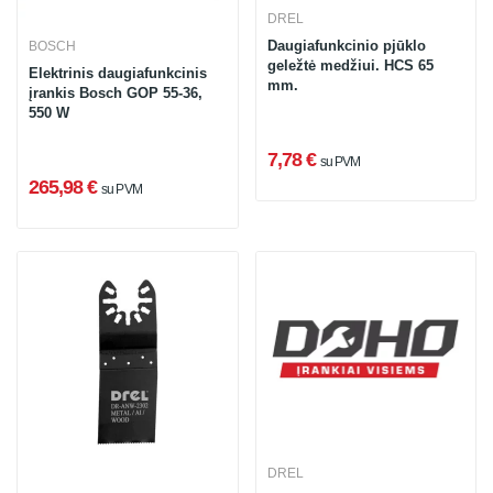
DREL
Daugiafunkcinio pjūklo
BOSCH
geležtė medžiui. HCS 65
Elektrinis daugiafunkcinis
mm.
įrankis Bosch GOP 55-36,
550 W
7,78 €
su PVM
265,98 €
su PVM
DREL