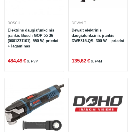
BOSCH
DEWALT
Elektrins daugiafunkcinis
Dewalt elektrinis
įrankis Bosch GOP 55-36
daugiafunkcinis įrankis
(0601231101), 550 W, priedai
DWE315-QS, 300 W + priedai
+ lagaminas
484,48 €
135,62 €
su PVM
su PVM