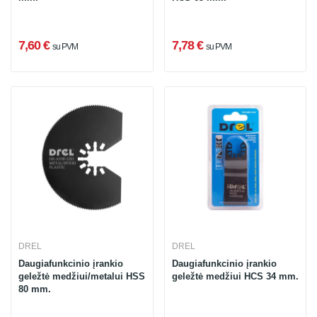
7,60 €
7,78 €
su PVM
su PVM
DREL
DREL
Daugiafunkcinio įrankio
Daugiafunkcinio įrankio
geležtė medžiui/metalui HSS
geležtė medžiui HCS 34 mm.
80 mm.