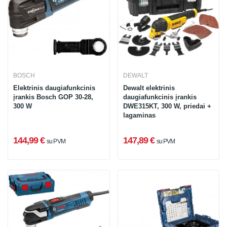
BOSCH
DEWALT
Elektrinis daugiafunkcinis
Dewalt elektrinis
įrankis Bosch GOP 30-28,
daugiafunkcinis įrankis
300 W
DWE315KT, 300 W, priedai +
lagaminas
144,99 €
147,89 €
su PVM
su PVM