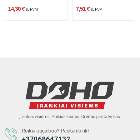
14,30 €
7,51 €
su PVM
su PVM
Įrankiai visiems. Puikios kainos. Greitas pristatymas.
Reikia pagalbos? Paskambink!
+37068647132