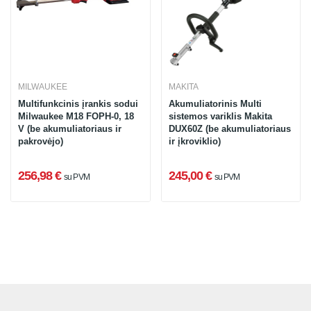
MILWAUKEE
MAKITA
Multifunkcinis įrankis sodui
Akumuliatorinis Multi
Milwaukee M18 FOPH-0, 18
sistemos variklis Makita
V (be akumuliatoriaus ir
DUX60Z (be akumuliatoriaus
pakrovėjo)
ir įkroviklio)
256,98 €
245,00 €
su PVM
su PVM