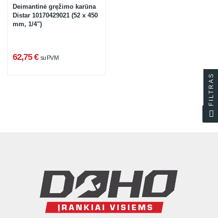
Deimantinė gręžimo karūna
Distar 10170429021 (52 x 450
mm, 1/4")
62,75 €
su PVM
FILTRAS