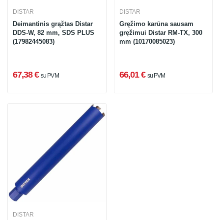
DISTAR
DISTAR
Deimantinis grąžtas Distar
Gręžimo karūna sausam
DDS-W, 82 mm, SDS PLUS
gręžimui Distar RM-TX, 300
(17982445083)
mm (10170085023)
67,38 €
66,01 €
su PVM
su PVM
DISTAR