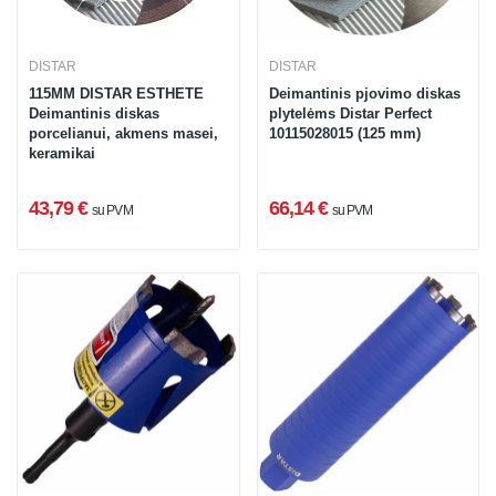
DISTAR
DISTAR
115MM DISTAR ESTHETE
Deimantinis pjovimo diskas
Deimantinis diskas
plytelėms Distar Perfect
porcelianui, akmens masei,
10115028015 (125 mm)
keramikai
43,79 €
66,14 €
su PVM
su PVM