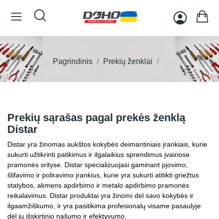
Pagrindinis
Prekių ženklai
Prekių sąrašas pagal prekės ženklą
Distar
Distar yra žinomas aukštos kokybės deimantiniais įrankiais, kurie
sukurti užtikrinti patikimus ir ilgalaikius sprendimus įvairiose
pramonės srityse. Distar specializuojasi gaminant pjovimo,
šlifavimo ir poliravimo įrankius, kurie yra sukurti atitikti griežtus
statybos, akmens apdirbimo ir metalo apdirbimo pramonės
reikalavimus. Distar produktai yra žinomi dėl savo kokybės ir
ilgaamžiškumo, ir yra pasitikima profesionalų visame pasaulyje
dėl jų išskirtinio našumo ir efektyvumo.