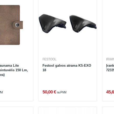
FESTOOL
IRWI
raunama Lite
Festool galvos atrama KS-EXO
Įran
ibintuvėlis 150 Lm,
18
7233
va)
50,00 €
45,6
VM
su PVM