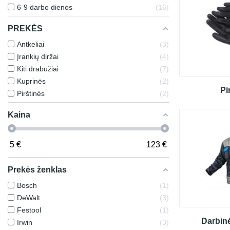
6-9 darbo dienos
16
PREKĖS
Antkeliai
3
Įrankių diržai
4
Kiti drabužiai
7
Kuprinės
2
Pi
Pirštinės
2
Kaina
5
€
123
€
Prekės ženklas
Bosch
1
DeWalt
3
Festool
1
Darbin
Irwin
3