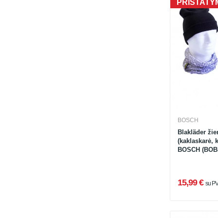
PRISTATYM
BOSCH
Blakläder ži
(kaklaskarė, 
BOSCH (BOB
15,99 €
su P