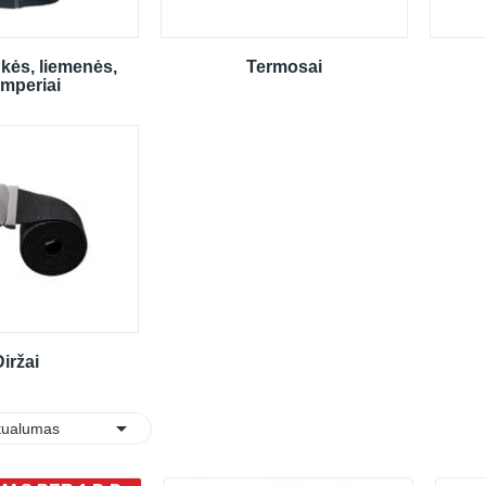
ukės, liemenės,
Termosai
mperiai
iržai

:
tualumas