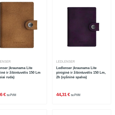
LENSER
LEDLENSER
enser įkraunama Lite
Ledlenser įkraunama Lite
inė ir žibintuvėlis 150 Lm
piniginė ir žibintuvėlis 150 Lm,
siai ruda)
2h (vyšninė spalva)
6 €
44,31 €
su PVM
su PVM