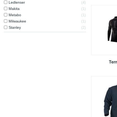
Ledlenser
4
Makita
1
Metabo
1
Milwaukee
1
Stanley
2
Ter