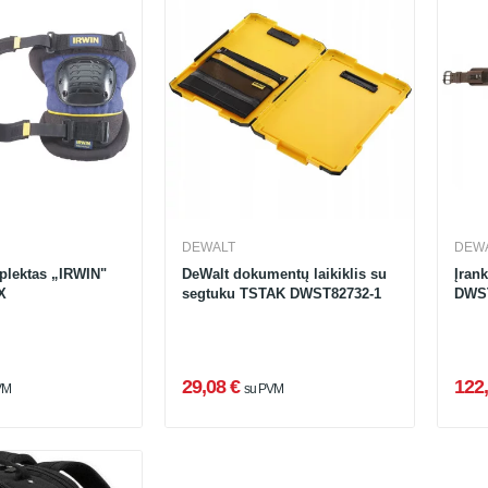
DEWALT
DEW
plektas „IRWIN"
DeWalt dokumentų laikiklis su
Įran
X
segtuku TSTAK DWST82732-1
DWST
29,08 €
122,
VM
su PVM