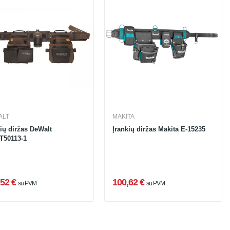
ALT
MAKITA
kių diržas DeWalt
Įrankių diržas Makita E-15235
50113-1
52 €
100,62 €
su PVM
su PVM