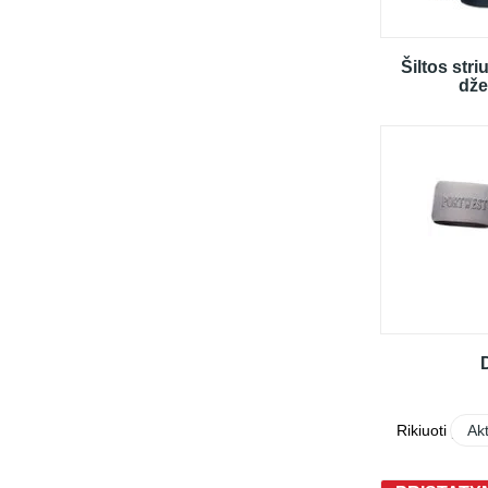
Šiltos stri
dže
D
Rikiuoti pagal
Ak