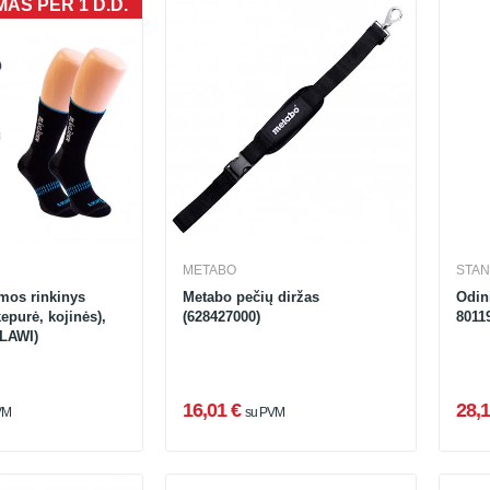
AS PER 1 D.D.
METABO
STAN
emos rinkinys
Metabo pečių diržas
Odin
kepurė, kojinės),
(628427000)
8011
LAWI)
16,01 €
28,1
VM
su PVM