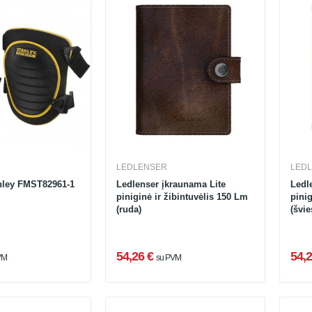
LEDLENSER
LED
anley FMST82961-1
Ledlenser įkraunama Lite
Ledl
piniginė ir žibintuvėlis 150 Lm
pinig
(ruda)
(švie
54,26 €
54,2
VM
su PVM