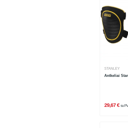
STANLEY
Antkeliai St
29,67 €
su P