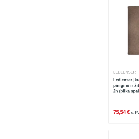
LEDLENSER
Ledlenser įk
piniginė ir ž
2h (pilka spal
75,54 €
su P