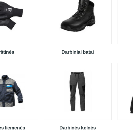
rštinės
Darbiniai batai
ės liemenės
Darbinės kelnės