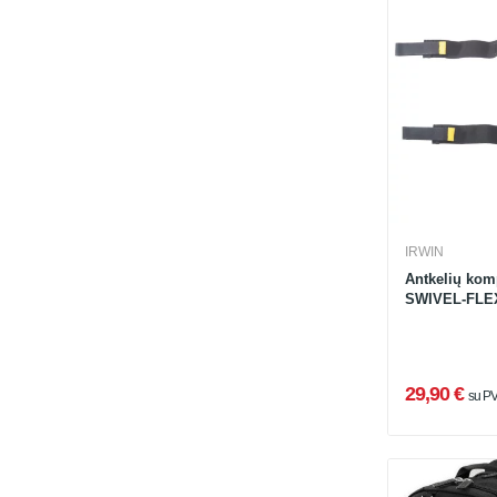
IRWIN
Antkelių kom
SWIVEL-FLE
29,90 €
su P