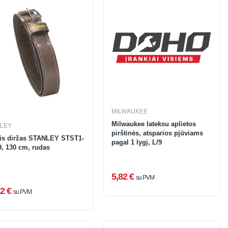
MILWAUKEE
Milwaukee lateksu aplietos
LEY
pirštinės, atsparios pjūviams
is diržas STANLEY STST1-
pagal 1 lygį, L/9
9, 130 cm, rudas
5,82 €
su PVM
2 €
su PVM