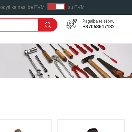
odyti kainas:
be PVM
su PVM
Pagalba telefonu:
+37068647132