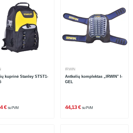
N
IRWIN
kių kuprinė Stanley STST1-
Antkelių komplektas „IRWIN" I-
5
GEL
4 €
44,13 €
su PVM
su PVM