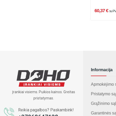
60,37 €
su P
Informacija
Apmokėjimo 
Įrankiai visiems. Puikios kainos. Greitas
Pristatymo są
pristatymas.
Grąžinimo są
Reikia pagalbos? Paskambink!
Garantinės s