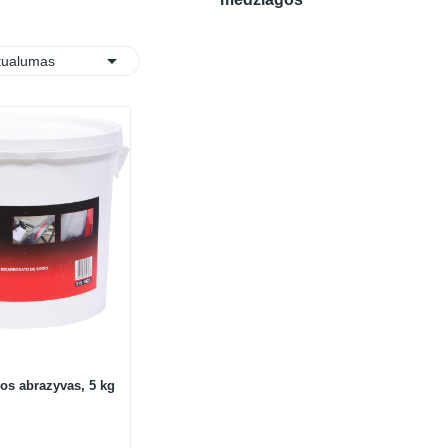

:
tualumas
os abrazyvas, 5 kg