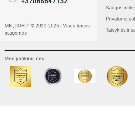
+37068647132
Saugūs mokė
Privatumo pol
MB „DOHO“ © 2020-2026 | Visos teisės
Taisyklės ir s
saugomos
Mes patikimi, nes...