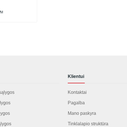
VM
Klientui
sąlygos
Kontaktai
lygos
Pagalba
lygos
Mano paskyra
ąlygos
Tinklalapio struktūra