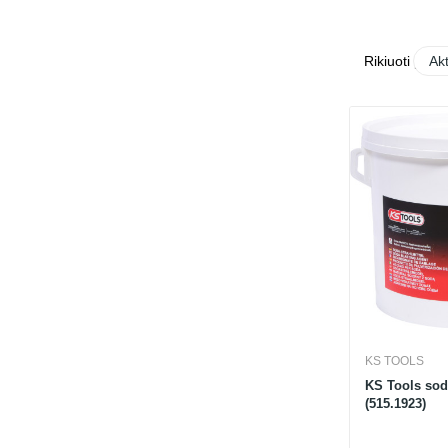
Rikiuoti pagal
Ak
KS TOOLS
KS Tools sod
(515.1923)