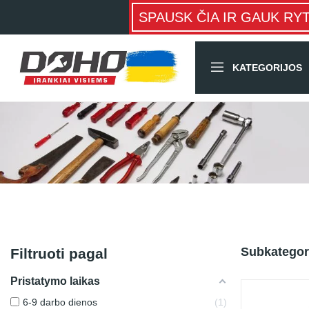
SPAUSK ČIA IR GAUK RY
KATEGORIJOS
Subkategor
Filtruoti pagal
Pristatymo laikas
6-9 darbo dienos
1