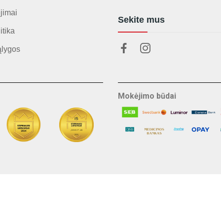
jimai
Sekite mus
itika
ąlygos
Mokėjimo būdai