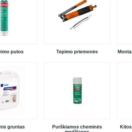
vimo putos
Tepimo priemonės
Montaži
nis gruntas
Purškiamos cheminės
Kito
medžiagos