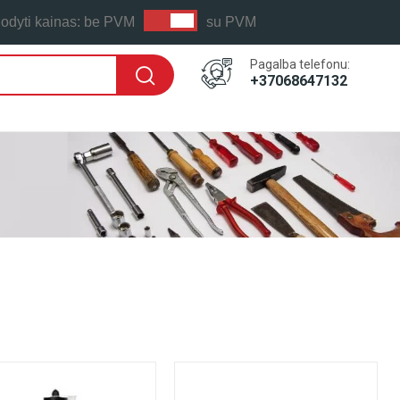
odyti kainas:
be PVM
su PVM
Pagalba telefonu:
+37068647132