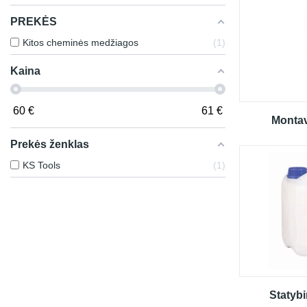
PREKĖS
Kitos cheminės medžiagos
1
Kaina
60
€
61
€
Monta
Prekės ženklas
KS Tools
1
Statybi