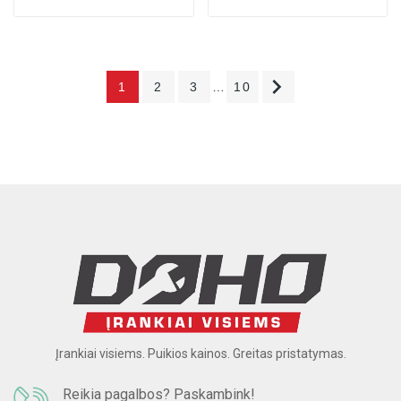

1
2
3
…
10
Įrankiai visiems. Puikios kainos. Greitas pristatymas.
Reikia pagalbos? Paskambink!