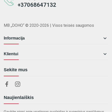
+37068647132
MB „DOHO“ © 2020-2026 | Visos teisės saugomos

Informacija

Klientui
Sekite mus
Naujienlaiškis
Gaukite pirmi apie ypatingas nuolaidas ir superinius pasiūlymus.