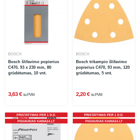
BOSCH
BOSCH
Bosch šlifavimo popierius
Bosch trikampio šlifavimo
C470, 93 x 230 mm, 80
popierius C470, 93 mm, 120
grūdėtumas, 10 vnt.
grūdėtumas, 5 vnt.
3,63 €
2,20 €
su PVM
su PVM
PRISTATYMAS PER 1 D.D.
PRISTATYMAS PER 1 D.D.
PIGIAUSIAS KAINA24.LT
PIGIAUSIAS KAINA24.LT