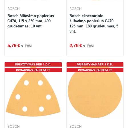
BOSCH
BOSCH
Bosch šlifavimo popierius
Bosch ekscentrinio
C470, 115 x 230 mm, 400
šlifavimo popierius C470,
grūdėtumas, 10 vnt.
125 mm, 180 grūdėtumas, 5
vnt.
5,79 €
2,76 €
su PVM
su PVM
PRISTATYMAS PER 1 D.D.
PRISTATYMAS PER 1 D.D.
PIGIAUSIAS KAINA24.LT
PIGIAUSIAS KAINA24.LT
BOSCH
BOSCH