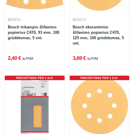
BOSCH
BOSCH
Bosch trikampio šlifavimo
Bosch ekscentrinio
popierius C470, 93 mm, 100
šlifavimo popierius C470,
grūdėtumas, 5 vnt.
125 mm, 100 grūdėtumas, 5
vnt.
2,40 €
3,69 €
su PVM
su PVM
PRISTATYMAS PER 1 D.D.
PRISTATYMAS PER 1 D.D.