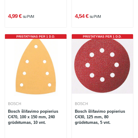
4,99 €
4,54 €
su PVM
su PVM
PRISTATYMAS PER 1 D.D.
PRISTATYMAS PER 1 D.D.
BOSCH
BOSCH
Bosch šlifavimo popierius
Bosch šlifavimo popierius
C470, 100 x 150 mm, 240
C430, 125 mm, 80
grūdėtumas, 10 vnt.
grūdėtumas, 5 vnt.