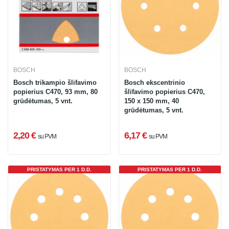
BOSCH
BOSCH
Bosch trikampio šlifavimo
Bosch ekscentrinio
popierius C470, 93 mm, 80
šlifavimo popierius C470,
grūdėtumas, 5 vnt.
150 x 150 mm, 40
grūdėtumas, 5 vnt.
2,20 €
6,17 €
su PVM
su PVM
PRISTATYMAS PER 1 D.D.
PRISTATYMAS PER 1 D.D.