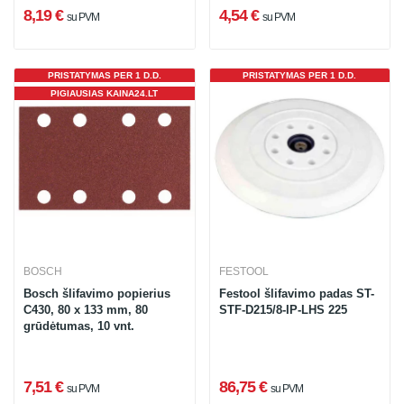
8,19 €
4,54 €
su PVM
su PVM
PRISTATYMAS PER 1 D.D.
PRISTATYMAS PER 1 D.D.
PIGIAUSIAS KAINA24.LT
BOSCH
FESTOOL
Bosch šlifavimo popierius
Festool šlifavimo padas ST-
C430, 80 x 133 mm, 80
STF-D215/8-IP-LHS 225
grūdėtumas, 10 vnt.
7,51 €
86,75 €
su PVM
su PVM