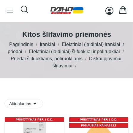
Kitos šlifavimo priemonės
Pagrindinis
Įrankiai
Elektriniai (laidiniai) įrankiai ir
priedai
Elektriniai (laidiniai) šlifuokliai ir poliruokliai
Priedai šlifuokliams, poliruokliams
Diskai pjovimui,
šlifavimui

Aktualumas
PRISTATYMAS PER 1 D.D.
PRISTATYMAS PER 1 D.D.
PIGIAUSIAS KAINA24.LT