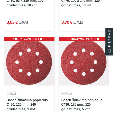
C470, 93 x 230 mm, 100
C470, 100 x 140 mm, 120
grūdėtumas, 10 vnt.
grūdėtumas, 10 vnt.
3,63 €
3,70 €
su PVM
su PVM
FILTRAS
PRISTATYMAS PER 1 D.D.
PRISTATYMAS PER 1 D.D.
BOSCH
BOSCH
Bosch šlifavimo popierius
Bosch šlifavimo popierius
C430, 125 mm, 240
C430, 125 mm, 120
grūdėtumas, 5 vnt.
grūdėtumas, 5 vnt.