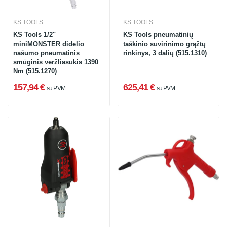
KS TOOLS
KS TOOLS
KS Tools 1/2"
KS Tools pneumatinių
miniMONSTER didelio
taškinio suvirinimo grąžtų
našumo pneumatinis
rinkinys, 3 dalių (515.1310)
smūginis veržliasukis 1390
Nm (515.1270)
157,94 €
625,41 €
su PVM
su PVM