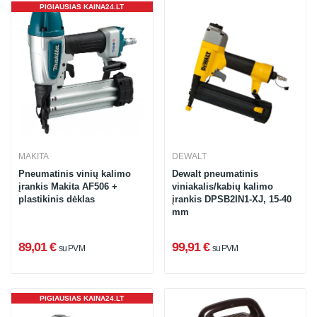
PIGIAUSIAS KAINA24.LT
MAKITA
DEWALT
Pneumatinis vinių kalimo
Dewalt pneumatinis
įrankis Makita AF506 +
viniakalis/kabių kalimo
plastikinis dėklas
įrankis DPSB2IN1-XJ, 15-40
mm
89,01 €
99,91 €
su PVM
su PVM
PIGIAUSIAS KAINA24.LT