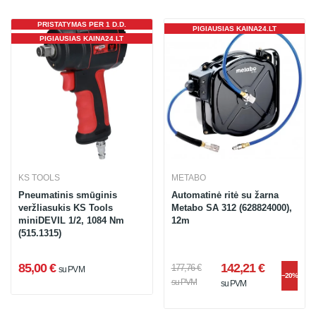
PRISTATYMAS PER 1 D.D.
PIGIAUSIAS KAINA24.LT
PIGIAUSIAS KAINA24.LT
KS TOOLS
METABO
Pneumatinis smūginis
Automatinė ritė su žarna
veržliasukis KS Tools
Metabo SA 312 (628824000),
miniDEVIL 1/2, 1084 Nm
12m
(515.1315)
85,00 €
142,21 €
177,76 €
su PVM
−20%
su PVM
su PVM