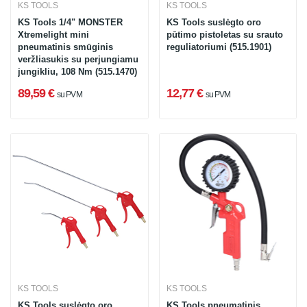
KS TOOLS
KS TOOLS
KS Tools 1/4" MONSTER
KS Tools suslėgto oro
Xtremelight mini
pūtimo pistoletas su srauto
pneumatinis smūginis
reguliatoriumi (515.1901)
veržliasukis su perjungiamu
jungikliu, 108 Nm (515.1470)
89,59 €
12,77 €
su PVM
su PVM
KS TOOLS
KS TOOLS
KS Tools suslėgto oro
KS Tools pneumatinis