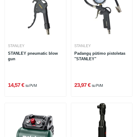
STANLEY
STANLEY
STANLEY pneumatic blow
Padangų pūtimo pistoletas
gun
"STANLEY"
14,57 €
23,97 €
su PVM
su PVM