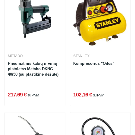
METABO
STANLEY
Pneumatinis kabių ir vinių
Kompresorius "Oiles"
pistoletas Metabo DKNG
40/50 (su plastikine dėžute)
217,69 €
102,16 €
su PVM
su PVM