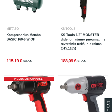
METABO
KS TOOLS
Kompresorius Metabo
KS Tools 1/2" MONSTER
BASIC 160-6 W OF
didelio našumo pneumatinis
reversinis terkšlinis raktas
(515.1185)
115,19 €
188,09 €
su PVM
su PVM
PIGIAUSIAS KAINA24.LT
FILTRAS