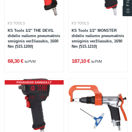
KS TOOLS
KS TOOLS
KS Tools 1/2" THE DEVIL
KS Tools 1/2" MONSTER
didelio našumo pneumatinis
didelio našumo pneumatinis
smūginis veržliasukis, 1600
smūginis veržliasukis, 1690
Nm (515.1200)
Nm (515.1210)
68,30 €
187,10 €
su PVM
su PVM
PIGIAUSIAS KAINA24.LT