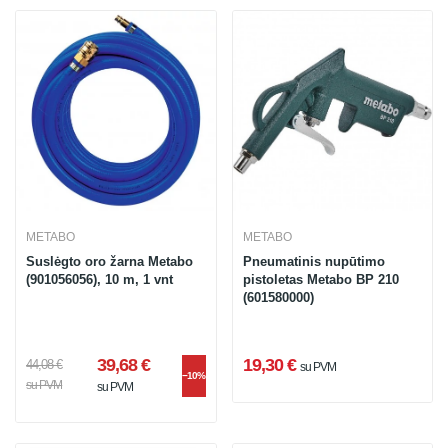
METABO
METABO
Suslėgto oro žarna Metabo
Pneumatinis nupūtimo
(901056056), 10 m, 1 vnt
pistoletas Metabo BP 210
(601580000)
39,68 €
19,30 €
44,08 €
su PVM
−10%
su PVM
su PVM