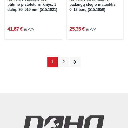
pūtimo pistoletų rinkinys, 3
padangų slėgio matuoklis,
dalių, 95–510 mm (515.1921)
0–12 barų (515.1950)
41,67 €
25,35 €
su PVM
su PVM

1
2