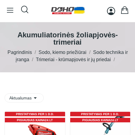
Akumuliatorinės žoliapjovės-
trimeriai
Pagrindinis
Sodo, kiemo priežiūrai
Sodo technika ir
įranga
Trimeriai - krūmapjovės ir jų priedai

Aktualumas
PRISTATYMAS PER 1 D.D.
PRISTATYMAS PER 1 D.D.
PIGIAUSIAS KAINA24.LT
PIGIAUSIAS KAINA24.LT