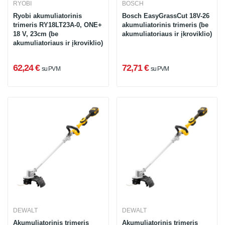
RYOBI
BOSCH
Ryobi akumuliatorinis
Bosch EasyGrassCut 18V-26
trimeris RY18LT23A-0, ONE+
akumuliatorinis trimeris (be
18 V, 23cm (be
akumuliatoriaus ir įkroviklio)
akumuliatoriaus ir įkroviklio)
62,24 €
72,71 €
su PVM
su PVM
DEWALT
DEWALT
Akumuliatorinis trimeris
Akumuliatorinis trimeris