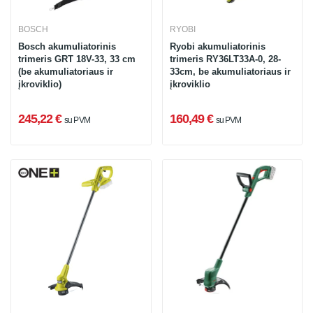
BOSCH
RYOBI
Bosch akumuliatorinis
Ryobi akumuliatorinis
trimeris GRT 18V-33, 33 cm
trimeris RY36LT33A-0, 28-
(be akumuliatoriaus ir
33cm, be akumuliatoriaus ir
įkroviklio)
įkroviklio
245,22 €
160,49 €
su PVM
su PVM