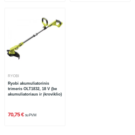
RYOBI
Ryobi akumuliatorinis
trimeris OLT1832, 18 V (be
akumuliatoriaus ir įkroviklio)
70,75 €
su PVM