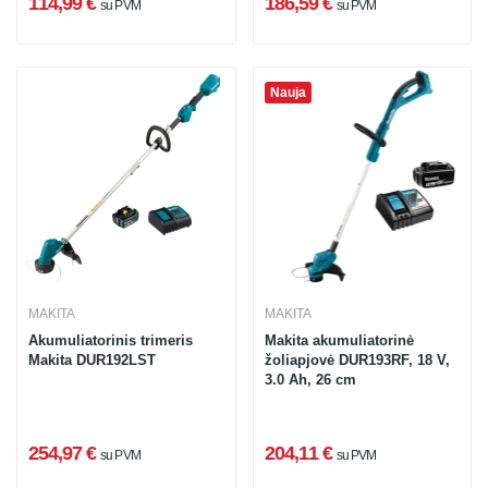
114,99 €
186,59 €
su PVM
su PVM
Nauja
MAKITA
MAKITA
Akumuliatorinis trimeris
Makita akumuliatorinė
Makita DUR192LST
žoliapjovė DUR193RF, 18 V,
3.0 Ah, 26 cm
254,97 €
204,11 €
su PVM
su PVM