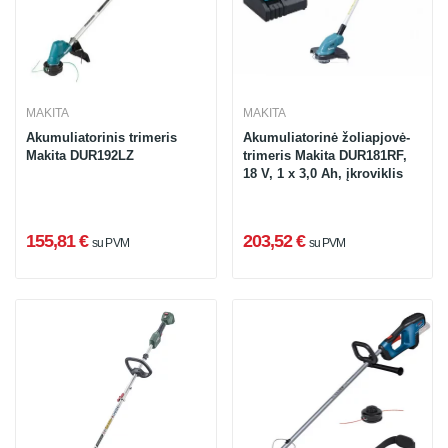
MAKITA
MAKITA
Akumuliatorinis trimeris
Akumuliatorinė žoliapjovė-
Makita DUR192LZ
trimeris Makita DUR181RF,
18 V, 1 x 3,0 Ah, įkroviklis
155,81 €
203,52 €
su PVM
su PVM