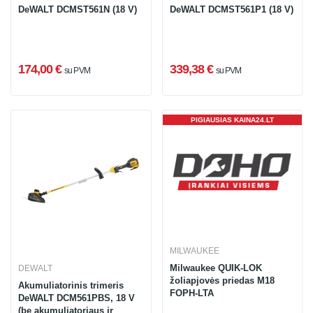
DeWALT DCMST561N (18 V)
DeWALT DCMST561P1 (18 V)
174,00 €
339,38 €
su PVM
su PVM
PIGIAUSIAS KAINA24.LT
MILWAUKEE
Milwaukee QUIK-LOK
DEWALT
žoliapjovės priedas M18
Akumuliatorinis trimeris
FOPH-LTA
DeWALT DCM561PBS, 18 V
(be akumuliatoriaus ir