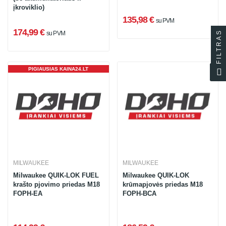
įkroviklio)
135,98 €
su PVM
174,99 €
FILTRAS
su PVM
PIGIAUSIAS KAINA24.LT
MILWAUKEE
MILWAUKEE
Milwaukee QUIK-LOK FUEL
Milwaukee QUIK-LOK
krašto pjovimo priedas M18
krūmapjovės priedas M18
FOPH-EA
FOPH-BCA