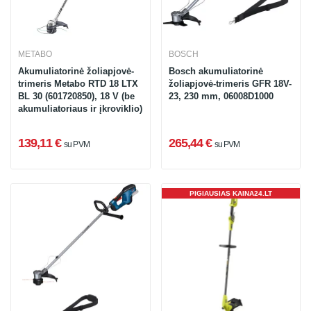
METABO
BOSCH
Akumuliatorinė žoliapjovė-
Bosch akumuliatorinė
trimeris Metabo RTD 18 LTX
žoliapjovė-trimeris GFR 18V-
BL 30 (601720850), 18 V (be
23, 230 mm, 06008D1000
akumuliatoriaus ir įkroviklio)
139,11 €
265,44 €
su PVM
su PVM
PIGIAUSIAS KAINA24.LT