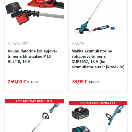
MILWAUKEE
MAKITA
Akumuliatorinė žoliapjovė-
Makita akumuliatorinė
trimeris Milwaukee M18
žoliapjovė-trimeris
BLLT-0, 18 V
DUR193Z, 18 V (be
akumuliatoriaus ir įkroviklio)
259,00 €
78,99 €
su PVM
su PVM
PRISTATYMAS PER 1 D.D.
PIGIAUSIAS KAINA24.LT