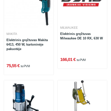
MILWAUKEE
Elektrinis gręžtuvas
MAKITA
Milwaukee DE 10 RX, 630 W
Elektrinis gręžtuvas Makita
6413, 450 W, kartoninėje
pakuotėje
166,01 €
su PVM
75,55 €
su PVM