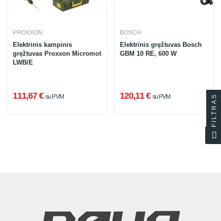
PROXXON
BOSCH
Elektrinis kampinis
Elektrinis gręžtuvas Bosch
gręžtuvas Proxxon Micromot
GBM 10 RE, 600 W
LWB/E
111,67 €
120,11 €
FILTRAS
su PVM
su PVM