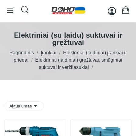
Elektriniai (su laidu) suktuvai ir
gręžtuvai
Pagrindinis
Įrankiai
Elektriniai (laidiniai) įrankiai ir
priedai
Elektriniai (laidiniai) gręžtuvai, smūginiai
suktuvai ir veržliasukiai

Aktualumas