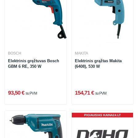
BOSCH
MAKITA
Elektrinis gręžtuvas Bosch
Elektrinis grąžtas Makita
GBM 6 RE, 350 W
(6408), 530 W
93,50 €
154,71 €
su PVM
su PVM
PIGIAUSIAS KAINA24.LT