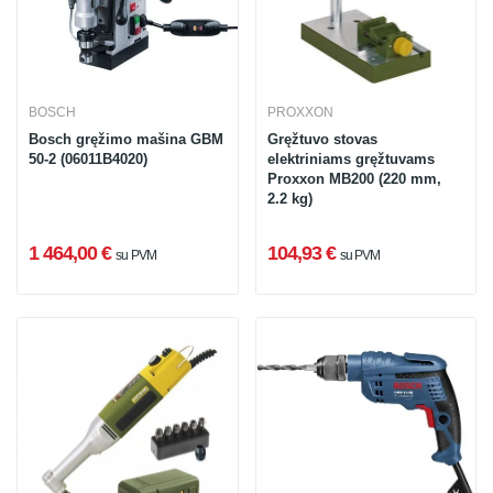
BOSCH
PROXXON
Bosch gręžimo mašina GBM
Gręžtuvo stovas
50-2 (06011B4020)
elektriniams gręžtuvams
Proxxon MB200 (220 mm,
2.2 kg)
1 464,00 €
104,93 €
su PVM
su PVM