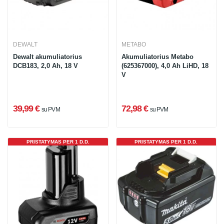
DEWALT
METABO
Dewalt akumuliatorius
Akumuliatorius Metabo
DCB183, 2,0 Ah, 18 V
(625367000), 4,0 Ah LiHD, 18
V
39,99 €
72,98 €
su PVM
su PVM
PRISTATYMAS PER 1 D.D.
PRISTATYMAS PER 1 D.D.