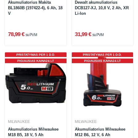
Akumuliatorius Makita
Dewalt akumuliatorius
BL1860B (197422-4), 6 Ah, 18
DCB127-XJ, 10,8 V, 2 Ah, XR
V
Li-Ion
78,99 €
31,99 €
su PVM
su PVM
PRISTATYMAS PER 1 D.D.
PRISTATYMAS PER 1 D.D.
PIGIAUSIAS KAINA24.LT
PIGIAUSIAS KAINA24.LT
MILWAUKEE
MILWAUKEE
Akumuliatorius Milwaukee
Akumuliatorius Milwaukee
M18 B5, 18 V, 5 Ah
M12 B6, 12 V, 6 Ah