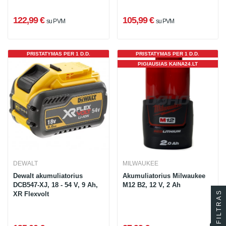
122,99 €
105,99 €
su PVM
su PVM
PRISTATYMAS PER 1 D.D.
PRISTATYMAS PER 1 D.D.
PIGIAUSIAS KAINA24.LT
DEWALT
MILWAUKEE
Dewalt akumuliatorius
Akumuliatorius Milwaukee
DCB547-XJ, 18 - 54 V, 9 Ah,
M12 B2, 12 V, 2 Ah
FILTRAS
XR Flexvolt