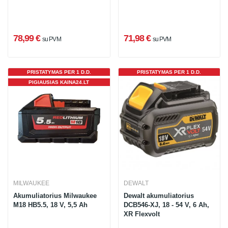
78,99 €
71,98 €
su PVM
su PVM
PRISTATYMAS PER 1 D.D.
PRISTATYMAS PER 1 D.D.
PIGIAUSIAS KAINA24.LT
MILWAUKEE
DEWALT
Akumuliatorius Milwaukee
Dewalt akumuliatorius
M18 HB5.5, 18 V, 5,5 Ah
DCB546-XJ, 18 - 54 V, 6 Ah,
XR Flexvolt