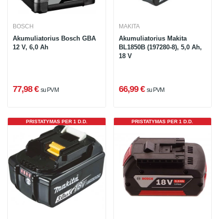
BOSCH
MAKITA
Akumuliatorius Bosch GBA
Akumuliatorius Makita
12 V, 6,0 Ah
BL1850B (197280-8), 5,0 Ah,
18 V
77,98 €
66,99 €
su PVM
su PVM
PRISTATYMAS PER 1 D.D.
PRISTATYMAS PER 1 D.D.