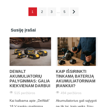

1
2
3
…
5
Susiję įrašai
DEWALT
KAIP IŠSIRINKTI
AKUMULIATORIŲ
TINKAMĄ BATERIJĄ
PALYGINIMAS: GALIA
AKUMULIATORINIAM
KIEKVIENAM DARBUI
ĮRANKIUI?
515 peržiūros
494 peržiūros
Kai kalbama apie „DeWalt“
Akumuliatorius gali sąlygoti
18 V įrankių maitinimą,
ne tik tai, kaip veiks Jūsų