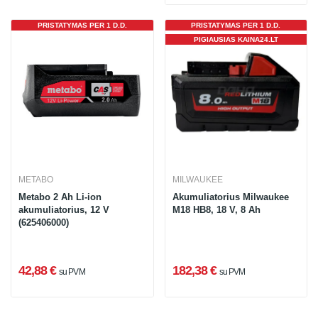
PRISTATYMAS PER 1 D.D.
PRISTATYMAS PER 1 D.D.
PIGIAUSIAS KAINA24.LT
METABO
MILWAUKEE
Metabo 2 Ah Li-ion
Akumuliatorius Milwaukee
akumuliatorius, 12 V
M18 HB8, 18 V, 8 Ah
(625406000)
42,88 €
182,38 €
su PVM
su PVM