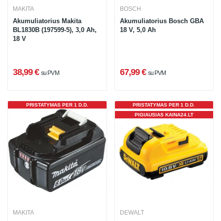
MAKITA
BOSCH
Akumuliatorius Makita
Akumuliatorius Bosch GBA
BL1830B (197599-5), 3,0 Ah,
18 V, 5,0 Ah
18 V
38,99 €
67,99 €
su PVM
su PVM
PRISTATYMAS PER 1 D.D.
PRISTATYMAS PER 1 D.D.
PIGIAUSIAS KAINA24.LT
MAKITA
DEWALT