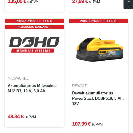
135,00 €
27,99 €
su PVM
su PVM
PRISTATYMAS PER 1 D.D.
PRISTATYMAS PER 1 D.D.
PIGIAUSIAS KAINA24.LT
MILWAUKEE
Akumuliatorius Milwaukee
DEWALT
M12 B3, 12 V, 3,0 Ah
Dewalt akumuliatorius
PowerStack DCBP518, 5 Ah,
18V
48,34 €
su PVM
107,99 €
su PVM