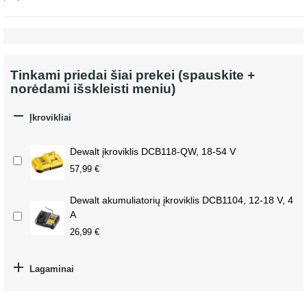
Tinkami priedai šiai prekei (spauskite +
norėdami išskleisti meniu)

Įkrovikliai
Dewalt įkroviklis DCB118-QW, 18-54 V
57,99 €
Dewalt akumuliatorių įkroviklis DCB1104, 12-18 V, 4
A
26,99 €

Lagaminai