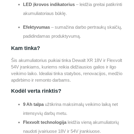
LED įkrovos indikatorius
– leidžia greitai patikrinti
akumuliatoriaus būklę.
Efektyvumas
– sumažina darbo pertraukų skaičių,
padidindamas produktyvumą.
Kam tinka?
Šis akumuliatorius puikiai tinka Dewalt XR 18V ir Flexvolt
54V įrankiams, kuriems reikia didžiausios galios ir ilgo
veikimo laiko. Idealiai tinka statybos, renovacijos, medžio
apdirbimo ir remonto darbams.
Kodėl verta rinktis?
9 Ah talpa
užtikrina maksimalų veikimo laiką net
intensyvių darbų metu.
Flexvolt technologija
leidžia vieną akumuliatorių
naudoti įvairiuose 18V ir 54V įrankiuose.