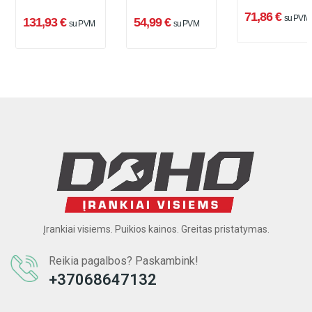
x 2 Ah
71,86 €
su PVM
131,93 €
54,99 €
su PVM
su PVM
Įrankiai visiems. Puikios kainos. Greitas pristatymas.
Reikia pagalbos? Paskambink!
+37068647132