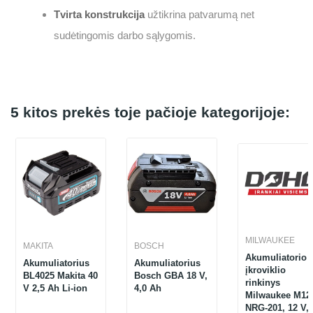
Tvirta konstrukcija
užtikrina patvarumą net
sudėtingomis darbo sąlygomis.
5 kitos prekės toje pačioje kategorijoje:
MILWAUKEE
MAKITA
BOSCH
Akumuliatorio i
Akumuliatorius
Akumuliatorius
įkroviklio
BL4025 Makita 40
Bosch GBA 18 V,
rinkinys
V 2,5 Ah Li-ion
4,0 Ah
Milwaukee M12
NRG-201, 12 V, 