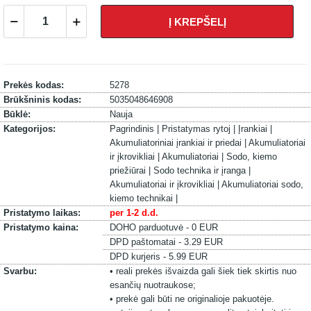
Į KREPŠELĮ
Prekės kodas:
5278
Brūkšninis kodas:
5035048646908
Būklė:
Nauja
Kategorijos:
Pagrindinis |
Pristatymas rytoj |
Įrankiai |
Akumuliatoriniai įrankiai ir priedai |
Akumuliatoriai
ir įkrovikliai |
Akumuliatoriai |
Sodo, kiemo
priežiūrai |
Sodo technika ir įranga |
Akumuliatoriai ir įkrovikliai |
Akumuliatoriai sodo,
kiemo technikai |
Pristatymo laikas:
per 1-2 d.d.
Pristatymo kaina:
DOHO parduotuvė - 0 EUR
DPD paštomatai - 3.29 EUR
DPD kurjeris - 5.99 EUR
Svarbu:
• reali prekės išvaizda gali šiek tiek skirtis nuo
esančių nuotraukose;
• prekė gali būti ne originalioje pakuotėje.