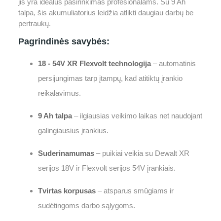
jis yra idealus pasirinkimas profesionalams. Su 9 Ah
talpa, šis akumuliatorius leidžia atlikti daugiau darbų be
pertraukų.
Pagrindinės savybės:
18 - 54V XR Flexvolt technologija
– automatinis
persijungimas tarp įtampų, kad atitiktų įrankio
reikalavimus.
9 Ah talpa
– ilgiausias veikimo laikas net naudojant
galingiausius įrankius.
Suderinamumas
– puikiai veikia su Dewalt XR
serijos 18V ir Flexvolt serijos 54V įrankiais.
Tvirtas korpusas
– atsparus smūgiams ir
sudėtingoms darbo sąlygoms.