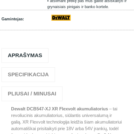
• atsiimant prekę pas mus galite atsiskaityti ir
grynaisiais pinigais ir banko kortele.
Gamintojas:
APRAŠYMAS
SPECIFIKACIJA
PLIUSAI / MINUSAI
Dewalt DCB547-XJ XR Flexvolt akumuliatorius
– tai
revoliucinis akumuliatorius, siūlantis universalumą ir
galią. XR Flexvolt technologija leidžia šiam akumuliatoriui
automatiškai prisitaikyti prie 18V arba 54V įrankių, todėl