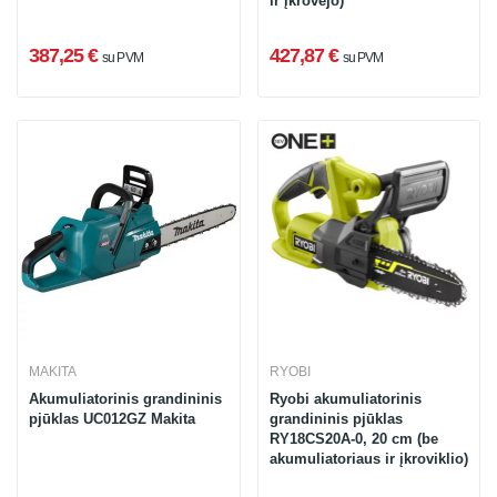
ir įkrovėjo)
387,25 €
427,87 €
su PVM
su PVM
MAKITA
RYOBI
Akumuliatorinis grandininis
Ryobi akumuliatorinis
pjūklas UC012GZ Makita
grandininis pjūklas
RY18CS20A-0, 20 cm (be
akumuliatoriaus ir įkroviklio)