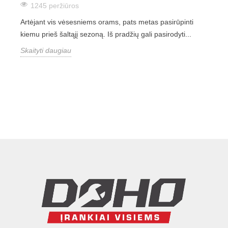
1245 peržiūros
Artėjant vis vėsesniems orams, pats metas pasirūpinti
kiemu prieš šaltąjį sezoną. Iš pradžių gali pasirodyti...
Skaityti daugiau