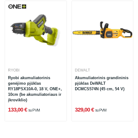
RYOBI
DEWALT
Ryobi akumuliatorinis
Akumuliatorinis grandininis
genėjimo pjūklas
pjūklas DeWALT
RY18PSX10A-0, 18 V, ONE+,
DCMCS574N (45 cm, 54 V)
10cm (be akumuliatoriaus ir
įkroviklio)
133,00 €
329,00 €
su PVM
su PVM