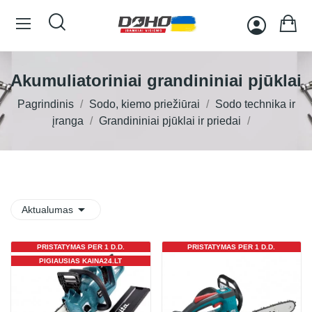
Akumuliatoriniai grandininiai pjūklai
Pagrindinis
Sodo, kiemo priežiūrai
Sodo technika ir
įranga
Grandininiai pjūklai ir priedai

Aktualumas
PRISTATYMAS PER 1 D.D.
PRISTATYMAS PER 1 D.D.
PIGIAUSIAS KAINA24.LT