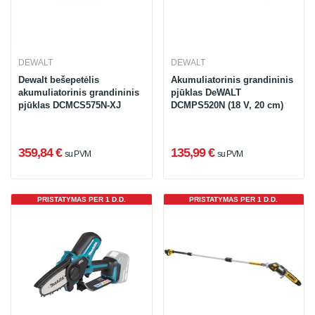
DEWALT
DEWALT
Dewalt bešepetėlis
Akumuliatorinis grandininis
akumuliatorinis grandininis
pjūklas DeWALT
pjūklas DCMCS575N-XJ
DCMPS520N (18 V, 20 cm)
359,84 €
135,99 €
su PVM
su PVM
PRISTATYMAS PER 1 D.D.
PRISTATYMAS PER 1 D.D.