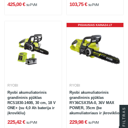
425,00 €
103,75 €
su PVM
su PVM
PIGIAUSIAS KAINA24.LT
RYOBI
RYOBI
Ryobi akumuliatorinis
Ryobi akumuliatorinis
grandininis pjūklas
grandininis pjūklas
RCS1830-140B, 30 cm, 18 V
RY36CSX35A-0, 36V MAX
ONE+ (su 4,0 Ah baterija ir
POWER, 35cm (be
FILTRAS
įkrovikliu)
akumuliatoriaus ir įkroviklio)
225,42 €
229,98 €
su PVM
su PVM