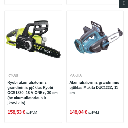
RYOBI
MAKITA
Ryobi akumuliatorinis
Akumuliatorinis grandininis
grandininis pjūklas Ryobi
pjūklas Makita DUC122Z, 11
OCS1830, 18 V ONE+, 30 cm
cm
(be akumuliatoriaus ir
įkroviklio)
158,53 €
148,04 €
su PVM
su PVM