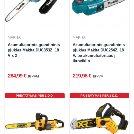
MAKITA
MAKITA
Akumuliatorinis grandininis
Akumuliatorinis grandininis
pjūklas Makita DUC353Z, 18
pjūklas Makita DUC254Z, 18
V x 2
V, be akumuliatoriaus į
įkroviklio
264,99 €
219,98 €
su PVM
su PVM
PRISTATYMAS PER 1 D.D.
PRISTATYMAS PER 1 D.D.