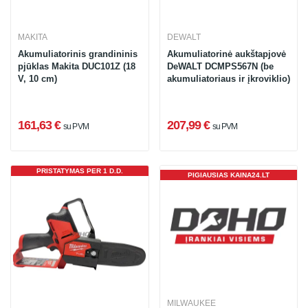
MAKITA
DEWALT
Akumuliatorinis grandininis
Akumuliatorinė aukštapjovė
pjūklas Makita DUC101Z (18
DeWALT DCMPS567N (be
V, 10 cm)
akumuliatoriaus ir įkroviklio)
161,63 €
207,99 €
su PVM
su PVM
PRISTATYMAS PER 1 D.D.
PIGIAUSIAS KAINA24.LT
MILWAUKEE