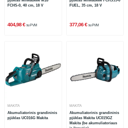
pjūklas Milwaukee M18
pjūklas Milwaukee FCHS35-0
FCHS-0, 40 cm, 18 V
FUEL, 35 cm, 18 V
404,98 €
377,06 €
su PVM
su PVM
MAKITA
MAKITA
Akumuliatorinis grandininis
Akumuliatorinis grandininis
pjūklas UC016G Makita
pjūklas Makita UC015GZ
Makita (be akumuliatoriaus