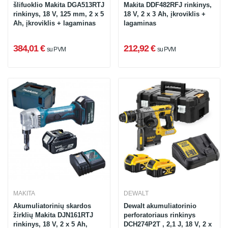
šlifuoklio Makita DGA513RTJ
Makita DDF482RFJ rinkinys,
rinkinys, 18 V, 125 mm, 2 x 5
18 V, 2 x 3 Ah, įkroviklis +
Ah, įkroviklis + lagaminas
lagaminas
384,01 €
212,92 €
su PVM
su PVM
MAKITA
DEWALT
Akumuliatorinių skardos
Dewalt akumuliatorinio
žirklių Makita DJN161RTJ
perforatoriaus rinkinys
rinkinys, 18 V, 2 x 5 Ah,
DCH274P2T , 2,1 J, 18 V, 2 x