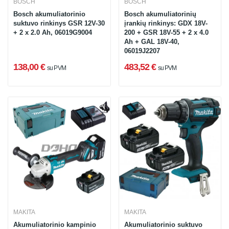
BOSCH
BOSCH
Bosch akumuliatorinio
Bosch akumuliatorinių
suktuvo rinkinys GSR 12V-30
įrankių rinkinys: GDX 18V-
+ 2 x 2.0 Ah, 06019G9004
200 + GSR 18V-55 + 2 x 4.0
Ah + GAL 18V-40,
06019J2207
138,00 €
483,52 €
su PVM
su PVM
MAKITA
MAKITA
Akumuliatorinio kampinio
Akumuliatorinio suktuvo