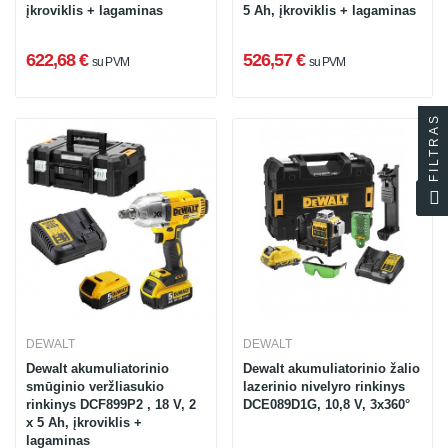
įkroviklis + lagaminas
5 Ah, įkroviklis + lagaminas
622,68 €
526,57 €
su PVM
su PVM
FILTRAS
DEWALT
DEWALT
Dewalt akumuliatorinio
Dewalt akumuliatorinio žalio
smūginio veržliasukio
lazerinio nivelyro rinkinys
rinkinys DCF899P2 , 18 V, 2
DCE089D1G, 10,8 V, 3x360°
x 5 Ah, įkroviklis +
lagaminas