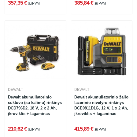
357,35 €
385,84 €
su PVM
su PVM
DEWALT
DEWALT
Dewalt akumuliatorinio
Dewalt akumuliatorinio žalio
suktuvo (su kalimu) rinkinys
lazerinio nivelyro rinkinys
DCD796D2, 18 V, 2 x 2 Ah,
DCE0811D1G, 12 V, 1 x 2 Ah,
įkroviklis + lagaminas
įkroviklis + lagaminas
210,62 €
415,89 €
su PVM
su PVM