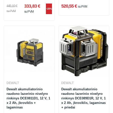
333,83 €
520,55 €
445,10 €
su PVM
−25%
su PVM
su PVM
DEWALT
DEWALT
Dewalt akumuliatorinio
Dewalt akumuliatorinio
raudono lazerinio nivelyro
raudono lazerinio nivelyro
rinkinys DCE0811D1, 12 V, 1
rinkinys DCE089D1R, 12 V, 1
x 2 Ah, įkroviklis +
x 2 Ah, įkroviklis, lagaminas
lagaminas
+ priedai