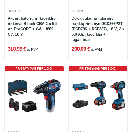
BOSCH
DEWALT
Akumuliatorių ir įkroviklio
Dewalt akumuliatorinių
rinkinys Bosch GBA 2 x 5.5
įrankių rinkinys DCK266P2T
Ah ProCORE + GAL 1880
(DCD796 + DCF887), 18 V, 2 x
CV, 18 V
5,0 Ah, įkroviklis +
lagaminas
318,98 €
298,00 €
su PVM
su PVM
PRISTATYMAS PER 1 D.D.
PRISTATYMAS PER 1 D.D.