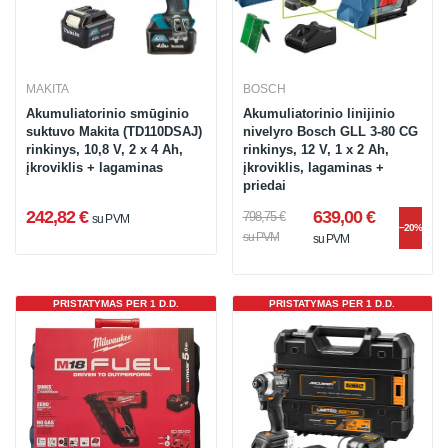
MAKITA
BOSCH
Akumuliatorinio smūginio
Akumuliatorinio linijinio
suktuvo Makita (TD110DSAJ)
nivelyro Bosch GLL 3-80 CG
rinkinys, 10,8 V, 2 x 4 Ah,
rinkinys, 12 V, 1 x 2 Ah,
įkroviklis + lagaminas
įkroviklis, lagaminas +
priedai
242,82 €
639,00 €
798,75 €
su PVM
−20%
su PVM
su PVM
PRISTATYMAS PER 1 D.D.
PRISTATYMAS PER 1 D.D.