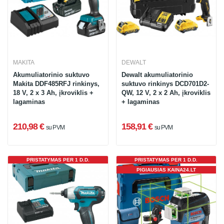
MAKITA
DEWALT
Akumuliatorinio suktuvo
Dewalt akumuliatorinio
Makita DDF485RFJ rinkinys,
suktuvo rinkinys DCD701D2-
18 V, 2 x 3 Ah, įkroviklis +
QW, 12 V, 2 x 2 Ah, įkroviklis
lagaminas
+ lagaminas
210,98 €
158,91 €
su PVM
su PVM
PRISTATYMAS PER 1 D.D.
PRISTATYMAS PER 1 D.D.
PIGIAUSIAS KAINA24.LT