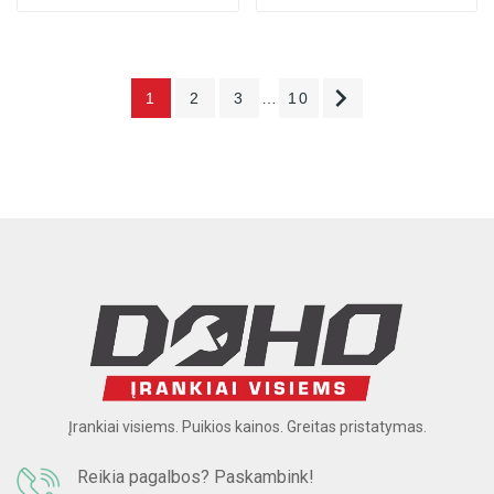

1
2
3
…
10
Įrankiai visiems. Puikios kainos. Greitas pristatymas.
Reikia pagalbos? Paskambink!