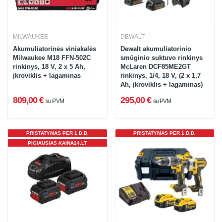
MILWAUKEE
DEWALT
Akumuliatorinės viniakalės
Dewalt akumuliatorinio
Milwaukee M18 FFN-502C
smūginio suktuvo rinkinys
rinkinys, 18 V, 2 x 5 Ah,
McLaren DCF85ME2GT
įkroviklis + lagaminas
rinkinys, 1/4, 18 V, (2 x 1,7
Ah, įkroviklis + lagaminas)
809,00 €
295,00 €
su PVM
su PVM
PRISTATYMAS PER 1 D.D.
PRISTATYMAS PER 1 D.D.
PIGIAUSIAS KAINA24.LT