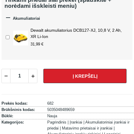
norėdami išskleisti meniu)

Akumuliatoriai
Dewalt akumuliatorius DCB127-XJ, 10,8 V, 2 Ah,
XR Li-Ion
31,99 €
Į KREPŠELĮ
Prekės kodas:
682
Brūkšninis kodas:
5035048489659
Būklė:
Nauja
Kategorijos:
Pagrindinis |
Įrankiai |
Akumuliatoriniai įrankiai ir
priedai |
Matavimo prietaisai ir įrankiai |