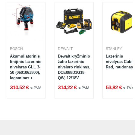
BOSCH
DEWALT
STANLEY
Akumuliatorinis
Dewalt kryžminio
Lazerinis
linijinis lazerinis
žalio lazerinio
nivelyras Cubix
nivelyras GLL 3-
nivelyro rinkinys,
Red, raudonas
50 (0601063800),
DCE088D1G18-
lagaminas +
QW, 12/18V
priedai
(1x2.0Ah)
310,52 €
314,22 €
53,82 €
su PVM
su PVM
su PVM