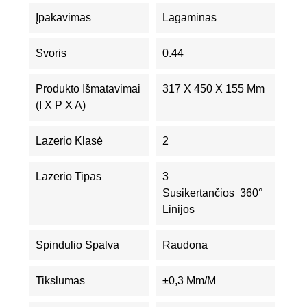
Įpakavimas
Lagaminas
Svoris
0.44
Produkto Išmatavimai
317 X 450 X 155 Mm
(I X P X A)
Lazerio Klasė
2
Lazerio Tipas
3
Susikertančios 360°
Linijos
Spindulio Spalva
Raudona
Tikslumas
±0,3 Mm/m