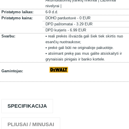
Akumuliatorinių įrankių rinkiniai |
Lazeriniai
nivelyrai |
Pristatymo laikas:
6-9 d.d.
Pristatymo kaina:
DOHO parduotuvė - 0 EUR
DPD paštomatai - 3.29 EUR
DPD kurjeris - 6.99 EUR
Svarbu:
• reali prekės išvaizda gali šiek tiek skirtis nuo
esančių nuotraukose;
• prekė gali būti ne originalioje pakuotėje.
• atsiimant prekę pas mus galite atsiskaityti ir
grynaisiais pinigais ir banko kortele.
Gamintojas:
SPECIFIKACIJA
PLIUSAI / MINUSAI