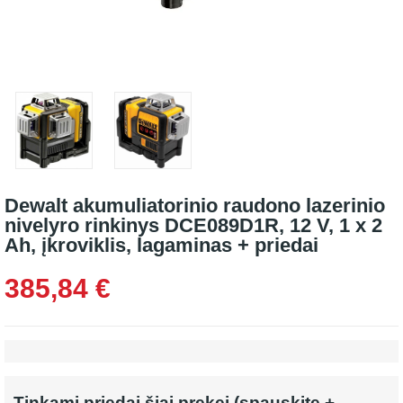
Dewalt akumuliatorinio raudono lazerinio
nivelyro rinkinys DCE089D1R, 12 V, 1 x 2
Ah, įkroviklis, lagaminas + priedai
385,84 €
Tinkami priedai šiai prekei (spauskite +