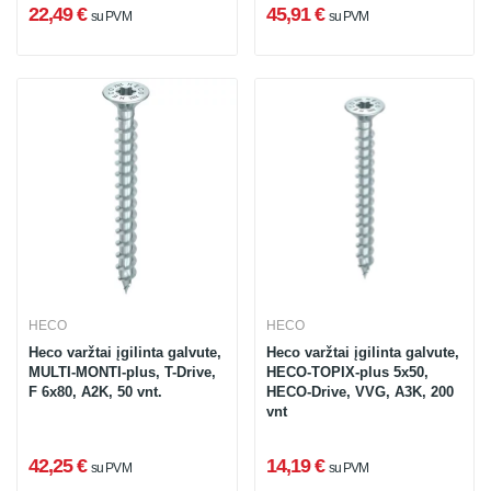
22,49 €
45,91 €
su PVM
su PVM
HECO
HECO
Heco varžtai įgilinta galvute,
Heco varžtai įgilinta galvute,
MULTI-MONTI-plus, T-Drive,
HECO-TOPIX-plus 5x50,
F 6x80, A2K, 50 vnt.
HECO-Drive, VVG, A3K, 200
vnt
42,25 €
14,19 €
su PVM
su PVM