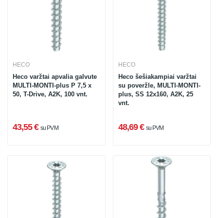
HECO
HECO
Heco varžtai apvalia galvute
Heco šešiakampiai varžtai
MULTI-MONTI-plus P 7,5 x
su poveržle, MULTI-MONTI-
50, T-Drive, A2K, 100 vnt.
plus, SS 12x160, A2K, 25
vnt.
43,55 €
48,69 €
su PVM
su PVM