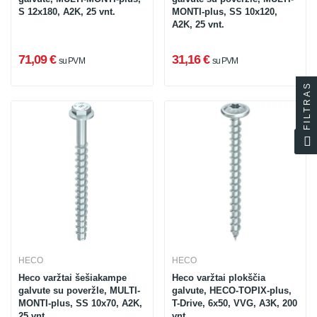
S 12x180, A2K, 25 vnt.
MONTI-plus, SS 10x120,
A2K, 25 vnt.
71,09 €
31,16 €
su PVM
su PVM
FILTRAS
HECO
HECO
Heco varžtai šešiakampe
Heco varžtai plokščia
galvute su poveržle, MULTI-
galvute, HECO-TOPIX-plus,
MONTI-plus, SS 10x70, A2K,
T-Drive, 6x50, VVG, A3K, 200
25 vnt.
vnt.