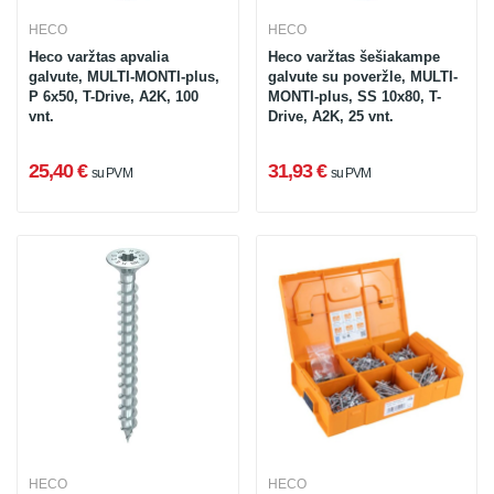
HECO
HECO
Heco varžtas apvalia
Heco varžtas šešiakampe
galvute, MULTI-MONTI-plus,
galvute su poveržle, MULTI-
P 6x50, T-Drive, A2K, 100
MONTI-plus, SS 10x80, T-
vnt.
Drive, A2K, 25 vnt.
25,40 €
31,93 €
su PVM
su PVM
HECO
HECO