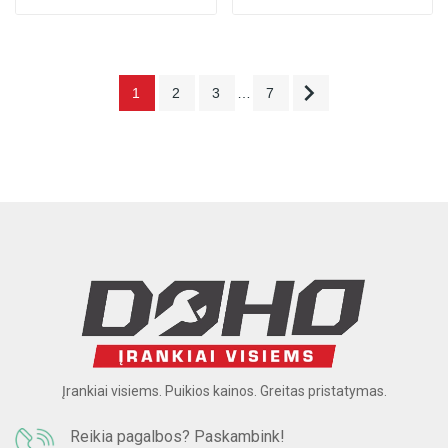

1
2
3
…
7
Įrankiai visiems. Puikios kainos. Greitas pristatymas.
Reikia pagalbos? Paskambink!