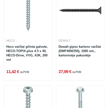
HECO
DEWALT
Heco varžtai gilinta galvute,
Dewalt gipso kartono varžtai
HECO-TOPIX-plus 4.5 x 40,
(DWF4000350), 1000 vnt.,
HECO-Drive, VVG, A3K, 200
kartoninėje pakuotėje
vnt
11,42 €
27,99 €
su PVM
su PVM