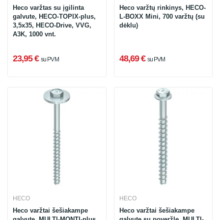
Heco varžtas su įgilinta
Heco varžtų rinkinys, HECO-
galvute, HECO-TOPIX-plus,
L-BOXX Mini, 700 varžtų (su
3,5x35, HECO-Drive, VVG,
dėklu)
A3K, 1000 vnt.
23,95 €
48,69 €
su PVM
su PVM
HECO
HECO
Heco varžtai šešiakampe
Heco varžtai šešiakampe
galvute, MULTI-MONTI-plus,
galvute su poveržle, MULTI-