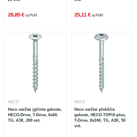
26,85 €
25,11 €
su PVM
su PVM
HECO
HECO
Heco varžtai įgilinta galvute,
Heco varžtai plokščia
HECO-Drive, T-Drive, 6x60,
galvute, HECO-TOPIX-plus,
TG, A3K, 200 vnt.
T-Drive, 8x240, TG, A3K, 50
vnt.