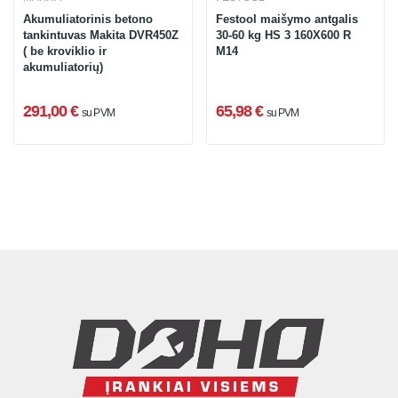
Akumuliatorinis betono
Festool maišymo antgalis
tankintuvas Makita DVR450Z
30-60 kg HS 3 160X600 R
( be kroviklio ir
M14
akumuliatorių)
291,00 €
65,98 €
su PVM
su PVM