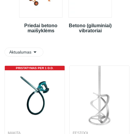
Priedai betono
Betono (giluminiai)
maišyklėms
vibratoriai

Aktualumas
PRISTATYMAS PER 1 D.D.
MAKITA
FESTOOL