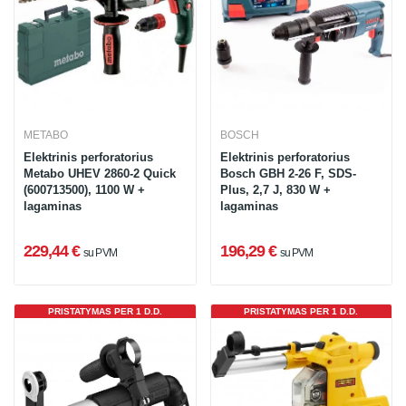
METABO
BOSCH
Elektrinis perforatorius
Elektrinis perforatorius
Metabo UHEV 2860-2 Quick
Bosch GBH 2-26 F, SDS-
(600713500), 1100 W +
Plus, 2,7 J, 830 W +
lagaminas
lagaminas
229,44 €
196,29 €
su PVM
su PVM
PRISTATYMAS PER 1 D.D.
PRISTATYMAS PER 1 D.D.