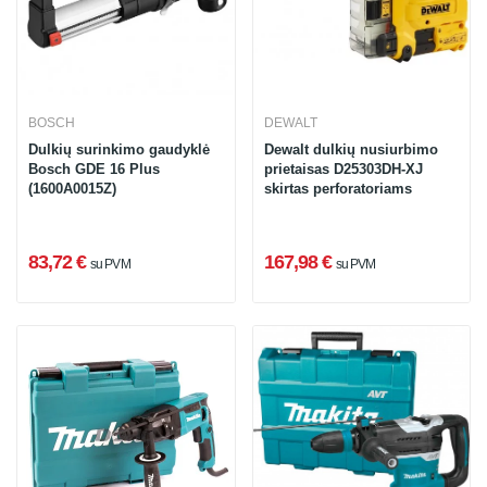
BOSCH
DEWALT
Dulkių surinkimo gaudyklė
Dewalt dulkių nusiurbimo
Bosch GDE 16 Plus
prietaisas D25303DH-XJ
(1600A0015Z)
skirtas perforatoriams
83,72 €
167,98 €
su PVM
su PVM