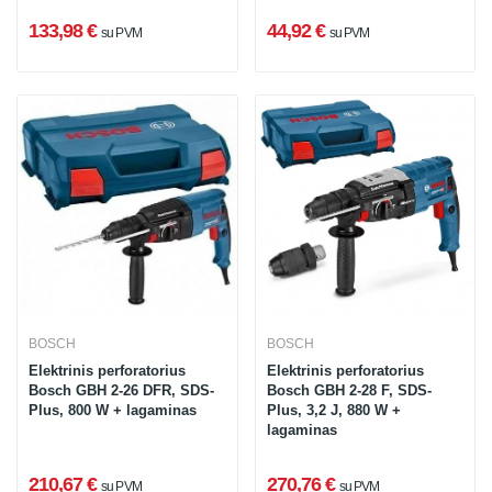
133,98 €
44,92 €
su PVM
su PVM
BOSCH
BOSCH
Elektrinis perforatorius
Elektrinis perforatorius
Bosch GBH 2-26 DFR, SDS-
Bosch GBH 2-28 F, SDS-
Plus, 800 W + lagaminas
Plus, 3,2 J, 880 W +
lagaminas
210,67 €
270,76 €
su PVM
su PVM