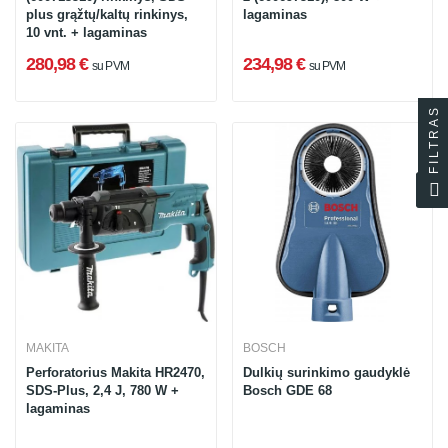
plus grąžtų/kaltų rinkinys,
lagaminas
10 vnt. + lagaminas
280,98 €
234,98 €
su PVM
su PVM
FILTRAS
MAKITA
BOSCH
Perforatorius Makita HR2470,
Dulkių surinkimo gaudyklė
SDS-Plus, 2,4 J, 780 W +
Bosch GDE 68
lagaminas