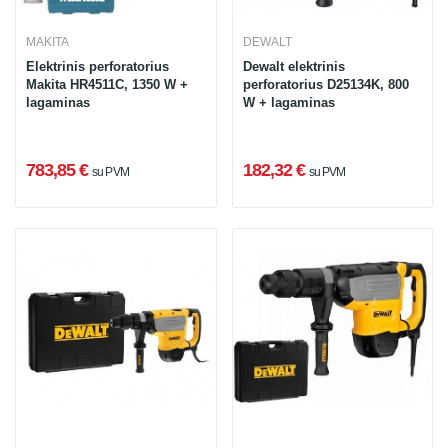
MAKITA
DEWALT
Elektrinis perforatorius
Dewalt elektrinis
Makita HR4511C, 1350 W +
perforatorius D25134K, 800
lagaminas
W + lagaminas
783,85 €
182,32 €
su PVM
su PVM