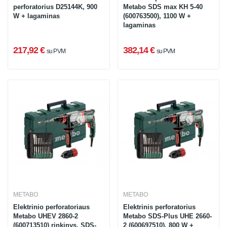
perforatorius D25144K, 900
Metabo SDS max KH 5-40
W + lagaminas
(600763500), 1100 W +
lagaminas
217,92 €
382,14 €
su PVM
su PVM
METABO
METABO
Elektrinio perforatoriaus
Elektrinis perforatorius
Metabo UHEV 2860-2
Metabo SDS-Plus UHE 2660-
(600713510) rinkinys, SDS-
2 (600697510), 800 W +