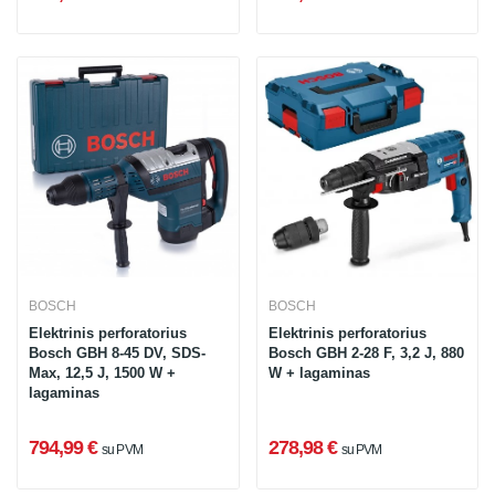
BOSCH
BOSCH
Elektrinis perforatorius
Elektrinis perforatorius
Bosch GBH 8-45 DV, SDS-
Bosch GBH 2-28 F, 3,2 J, 880
Max, 12,5 J, 1500 W +
W + lagaminas
lagaminas
794,99 €
278,98 €
su PVM
su PVM