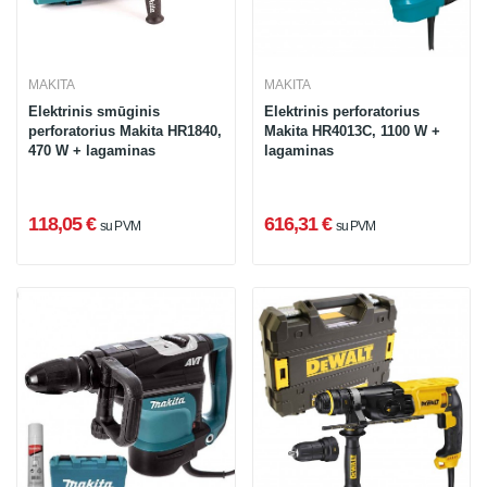
MAKITA
MAKITA
Elektrinis smūginis
Elektrinis perforatorius
perforatorius Makita HR1840,
Makita HR4013C, 1100 W +
470 W + lagaminas
lagaminas
118,05 €
616,31 €
su PVM
su PVM