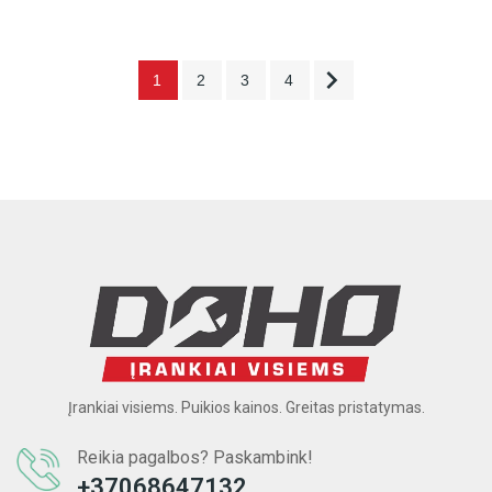

1
2
3
4
Įrankiai visiems. Puikios kainos. Greitas pristatymas.
Reikia pagalbos? Paskambink!
+37068647132