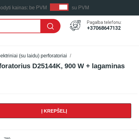
odyti kainas:
be PVM
su PVM
Pagalba telefonu:
+37068647132
ektriniai (su laidu) perforatoriai
rforatorius D25144K, 900 W + lagaminas
Į KREPŠELĮ