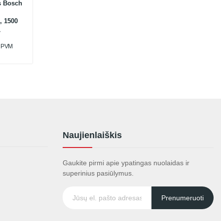
s Bosch
, 1500
u PVM
Naujienlaiškis
Gaukite pirmi apie ypatingas nuolaidas ir
superinius pasiūlymus.
Prenumeruoti