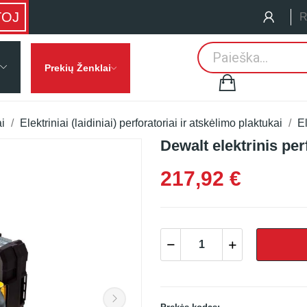
TOJ
R
Prekių Ženklai
ai
Elektriniai (laidiniai) perforatoriai ir atskėlimo plaktukai
El
Dewalt elektrinis pe
217,92 €