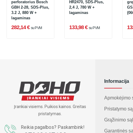
perforatorius Bosch
HR2470, SDS-Plus,
gr
GBH 2-28, SDS-Plus,
2,4 J, 780 W +
GS
3.2 J, 880 W +
lagaminas
(06
lagaminas
282,14 €
133,98 €
13
su PVM
su PVM
Informacija
Apmokėjimo 
Įrankiai visiems. Puikios kainos. Greitas
Pristatymo są
pristatymas.
Grąžinimo są
Reikia pagalbos? Paskambink!
Garantinės s