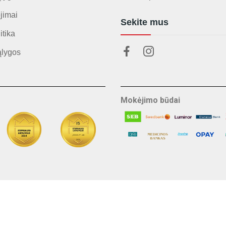
jimai
Sekite mus
itika
ąlygos
Mokėjimo būdai