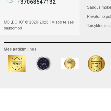
+37068647132
Saugūs mokė
Privatumo pol
MB „DOHO“ © 2020-2026 | Visos teisės
Taisyklės ir s
saugomos
Mes patikimi, nes...