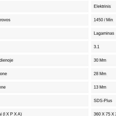
Elektrinis
krovos
1450 / Min
Lagaminas
3.1
dienoje
30 Mm
tone
28 Mm
ene
13 Mm
SDS-Plus
 (I X P X A)
360 X 75 X