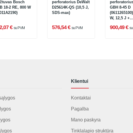
ęžtuvas Bosch
perforatorius DeWalt
perforatoriu
B 18-2 RE, 800 W
D25614K-QS (10,5 J,
GBH 8-45 D
011A2190)
SDS-max)
(0611265100)
W, 12,5 J +
lagaminas
2,07 €
576,54 €
900,49 €
su PVM
su PVM
s
Klientui
sąlygos
Kontaktai
lygos
Pagalba
lygos
Mano paskyra
ąlygos
Tinklalapio struktūra