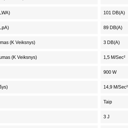
(LWA)
101 DB(A)
(LpA)
89 DB(A)
mas (K Veiksnys)
3 DB(A)
umas (K Veiksnys)
1,5 M/sec²
900 W
šys)
14,9 M/sec²
Taip
3 J