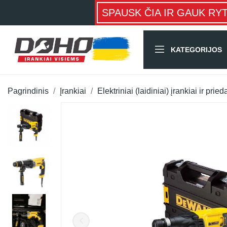
SPAUSK ČIA IR GAUK RY
KATEGORIJOS
Pagrindinis
Įrankiai
Elektriniai (laidiniai) įrankiai ir pried