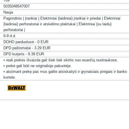
789
5035048547007
Nauja
Pagrindinis |
Įrankiai |
Elektriniai (laidiniai) įrankiai ir priedai |
Elektriniai
(laidiniai) perforatoriai ir atskėlimo plaktukai |
Elektriniai (su laidu)
perforatoriai |
6-9 d.d.
DOHO parduotuvė - 0 EUR
DPD paštomatai - 3.29 EUR
DPD kurjeris - 9.39 EUR
• reali prekės išvaizda gali šiek tiek skirtis nuo esančių nuotraukose;
• prekė gali būti ne originalioje pakuotėje.
• atsiimant prekę pas mus galite atsiskaityti ir grynaisiais pinigais ir banko
kortele.