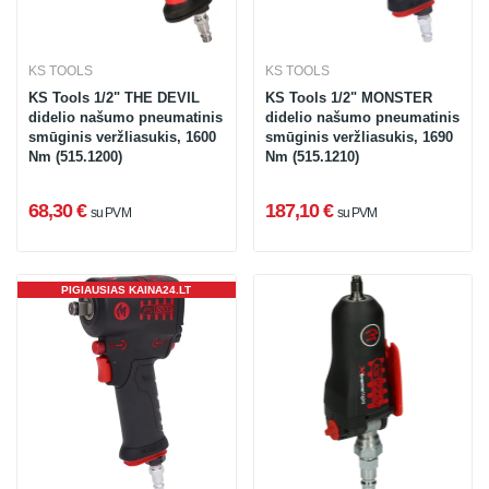
KS TOOLS
KS TOOLS
KS Tools 1/2" THE DEVIL
KS Tools 1/2" MONSTER
didelio našumo pneumatinis
didelio našumo pneumatinis
smūginis veržliasukis, 1600
smūginis veržliasukis, 1690
Nm (515.1200)
Nm (515.1210)
68,30 €
187,10 €
su PVM
su PVM
PIGIAUSIAS KAINA24.LT