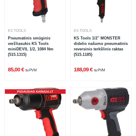
KS TOOLS
KS TOOLS
Pneumatinis smūginis
KS Tools 1/2" MONSTER
veržliasukis KS Tools
didelio našumo pneumatinis
miniDEVIL 1/2, 1084 Nm
reversinis terkšlinis raktas
(515.1315)
(515.1185)
85,00 €
188,09 €
su PVM
su PVM
PIGIAUSIAS KAINA24.LT