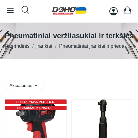
Pneumatiniai veržliasukiai ir terkšlės
Pagrindinis
Įrankiai
Pneumatiniai įrankiai ir priedai

Aktualumas
PRISTATYMAS PER 1 D.D.
PIGIAUSIAS KAINA24.LT