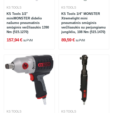
KS TOOLS
KS TOOLS
KS Tools 1/2"
KS Tools 1/4" MONSTER
miniMONSTER didelio
Xtremelight mini
našumo pneumatinis
pneumatinis smūginis
smūginis veržliasukis 1390
veržliasukis su perjungiamu
Nm (515.1270)
jungikliu, 108 Nm (515.1470)
157,94 €
89,59 €
su PVM
su PVM
KS TOOLS
KS TOOLS