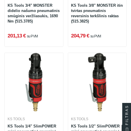
KS Tools 3/4" MONSTER
KS Tools 3/8" MONSTER itin
didelio našumo pneumatinis
tvirtas pneumatinis
smūginis veržliasukis, 1690
reversinis terkšlinis raktas
Nm (515.3785)
(515.3825)
201,13 €
204,79 €
su PVM
su PVM
FILTRAS
KS TOOLS
KS TOOLS
KS Tools 1/4" SlimPOWER
KS Tools 1/2" SlimPOWER