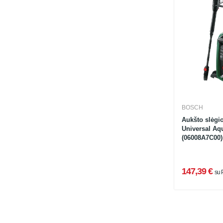
BOSCH
Aukšto slėgi
Universal Aq
(06008A7C00)
147,39 €
su