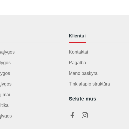
Klientui
sąlygos
Kontaktai
lygos
Pagalba
lygos
Mano paskyra
ąlygos
Tinklalapio struktūra
jimai
Sekite mus
itika
ąlygos