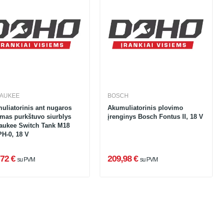
WAUKEE
BOSCH
uliatorinis ant nugaros
Akumuliatorinis plovimo
mas purkštuvo siurblys
įrenginys Bosch Fontus II, 18 V
aukee Switch Tank M18
H-0, 18 V
72 €
209,98 €
su PVM
su PVM