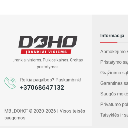
Informacija
Apmokėjimo 
Įrankiai visiems. Puikios kainos. Greitas
Pristatymo są
pristatymas.
Grąžinimo są
Reikia pagalbos? Paskambink!
Garantinės s
+37068647132
Saugūs mokė
Privatumo pol
MB „DOHO“ © 2020-2026 | Visos teisės
Taisyklės ir s
saugomos