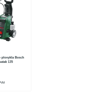
o plovykla Bosch
uatak 135
 PVM