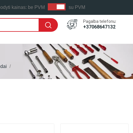
odyti kainas:
be PVM
su PVM
Pagalba telefonu:
+37068647132
edai