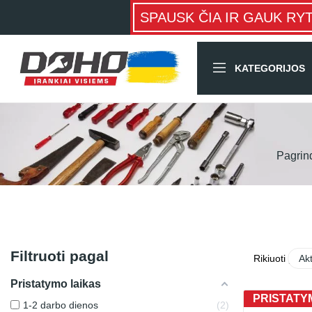
SPAUSK ČIA IR GAUK RY
KATEGORIJOS
Pagrin
Filtruoti pagal
Rikiuoti pagal
Ak
Pristatymo laikas
PRISTATYM
1-2 darbo dienos
2