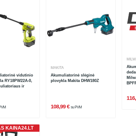
MIL
Akum
MAKITA
deda
atorinė vidutinio
Akumuliatorinė slėginė
Milw
kla RY18PW22A-0,
plovykla Makita DHW180Z
BPFP
liatoriaus ir
116,
108,99 €
 PVM
su PVM
AS KAINA24.LT