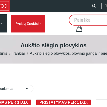
TOJ
R
Prekių Ženklai
Aukšto slėgio plovyklos
dinis
Įrankiai
Aukšto slėgio plovyklos, plovimo įranga ir pri

:
tualumas
AS PER 1 D.D.
PRISTATYMAS PER 1 D.D.