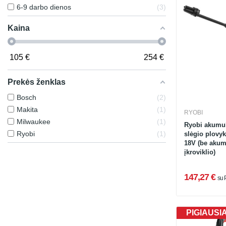
6-9 darbo dienos
3
Kaina
105
€
254
€
Prekės ženklas
Bosch
2
Makita
1
RYOBI
Milwaukee
1
Ryobi akumuli
Ryobi
1
slėgio plovy
18V (be akumu
įkroviklio)
147,27 €
su
PIGIAUSI