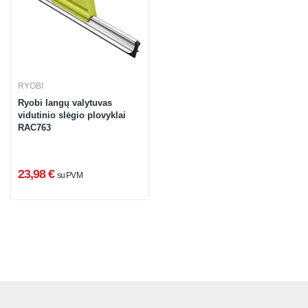
RYOBI
Ryobi langų valytuvas
vidutinio slėgio plovyklai
RAC763
23,98 €
su PVM