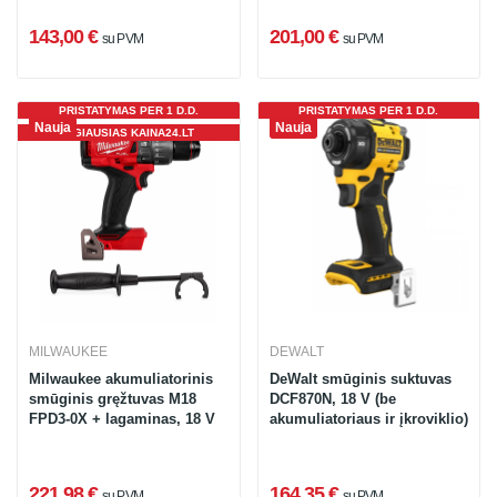
143,00 €
201,00 €
su PVM
su PVM
PRISTATYMAS PER 1 D.D.
PRISTATYMAS PER 1 D.D.
Nauja
Nauja
PIGIAUSIAS KAINA24.LT
MILWAUKEE
DEWALT
Milwaukee akumuliatorinis
DeWalt smūginis suktuvas
smūginis gręžtuvas M18
DCF870N, 18 V (be
FPD3-0X + lagaminas, 18 V
akumuliatoriaus ir įkroviklio)
221,98 €
164,35 €
su PVM
su PVM