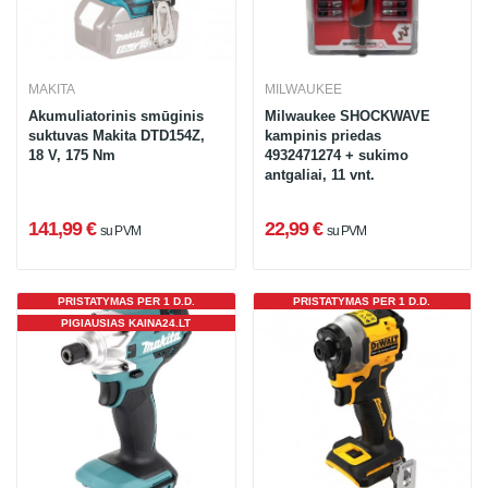
MAKITA
MILWAUKEE
Akumuliatorinis smūginis
Milwaukee SHOCKWAVE
suktuvas Makita DTD154Z,
kampinis priedas
18 V, 175 Nm
4932471274 + sukimo
antgaliai, 11 vnt.
141,99 €
22,99 €
su PVM
su PVM
PRISTATYMAS PER 1 D.D.
PRISTATYMAS PER 1 D.D.
PIGIAUSIAS KAINA24.LT