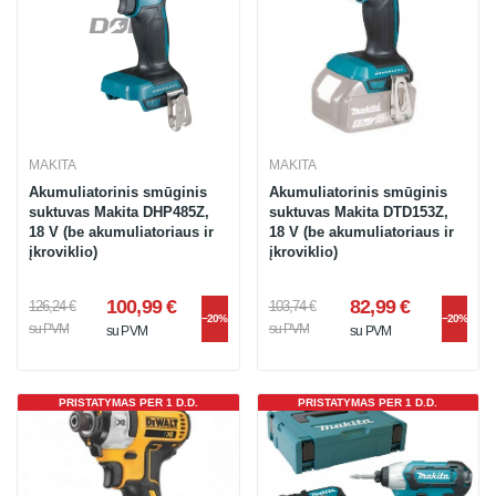
MAKITA
MAKITA
Akumuliatorinis smūginis
Akumuliatorinis smūginis
suktuvas Makita DHP485Z,
suktuvas Makita DTD153Z,
18 V (be akumuliatoriaus ir
18 V (be akumuliatoriaus ir
įkroviklio)
įkroviklio)
100,99 €
82,99 €
126,24 €
103,74 €
−20%
−20%
su PVM
su PVM
su PVM
su PVM
PRISTATYMAS PER 1 D.D.
PRISTATYMAS PER 1 D.D.