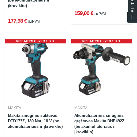
FILTRAS
(be akumuliatoriaus ir
įkroviklio)
159,00 €
su PVM
177,98 €
su PVM
PRISTATYMAS PER 1 D.D.
PRISTATYMAS PER 1 D.D.
MAKITA
MAKITA
Makita smūginis suktuvas
Akumuliatorinis smūginis
DTD173Z, 180 Nm, 18 V (be
gręžtuvas Makita DHP492Z
akumuliatoriaus ir įkroviklio)
(be akumuliatoriaus ir
įkroviklio)