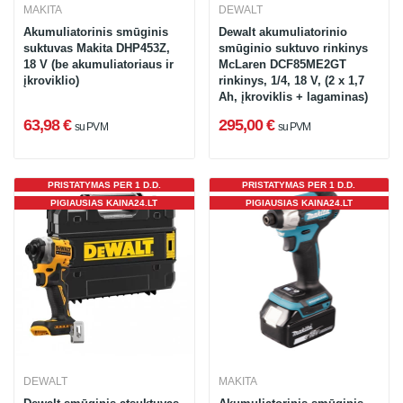
MAKITA
DEWALT
Akumuliatorinis smūginis
Dewalt akumuliatorinio
suktuvas Makita DHP453Z,
smūginio suktuvo rinkinys
18 V (be akumuliatoriaus ir
McLaren DCF85ME2GT
įkroviklio)
rinkinys, 1/4, 18 V, (2 x 1,7
Ah, įkroviklis + lagaminas)
63,98 €
295,00 €
su PVM
su PVM
PRISTATYMAS PER 1 D.D.
PRISTATYMAS PER 1 D.D.
PIGIAUSIAS KAINA24.LT
PIGIAUSIAS KAINA24.LT
DEWALT
MAKITA