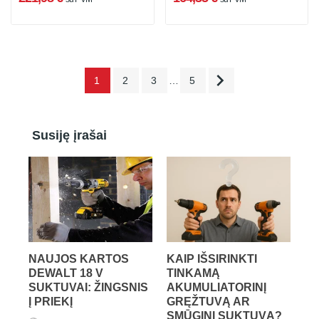

1
2
3
…
5
Susiję įrašai
NAUJOS KARTOS
KAIP IŠSIRINKTI
DEWALT 18 V
TINKAMĄ
SUKTUVAI: ŽINGSNIS
AKUMULIATORINĮ
Į PRIEKĮ
GRĘŽTUVĄ AR
SMŪGINĮ SUKTUVĄ?