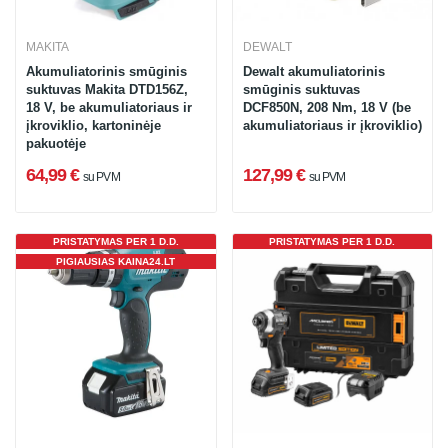
MAKITA
DEWALT
Akumuliatorinis smūginis
Dewalt akumuliatorinis
suktuvas Makita DTD156Z,
smūginis suktuvas
18 V, be akumuliatoriaus ir
DCF850N, 208 Nm, 18 V (be
įkroviklio, kartoninėje
akumuliatoriaus ir įkroviklio)
pakuotėje
64,99 €
127,99 €
su PVM
su PVM
PRISTATYMAS PER 1 D.D.
PRISTATYMAS PER 1 D.D.
PIGIAUSIAS KAINA24.LT