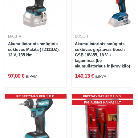
MAKITA
BOSCH
Akumuliatorinis smūginis
Akumuliatorinis smūginis
suktuvas Makita (TD111DZ),
suktuvas-gręžtuvas Bosch
12 V, 135 Nm
GSB 18V-55, 18 V +
lagaminas (be
akumuliatoriaus ir įkroviklio)
97,00 €
140,13 €
su PVM
su PVM
PRISTATYMAS PER 1 D.D.
PRISTATYMAS PER 1 D.D.
PIGIAUSIAS KAINA24.LT