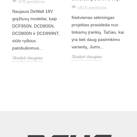
470 peržiūros
1615 peržiūros
Naujausi DeWalt 18V
Kiekvienas sėkmingas
gręžtuvų modeliai, kaip
projektas prasideda nuo
DCF850N, DCD805N,
tinkamų įrankių. Tačiau, kai
DCD800N ir DCD999NT,
yra tiek daug pasirinkimo
siūlo ryškius
variantų, Jums...
patobulinimus...
Skaityti daugiau
Skaityti daugiau