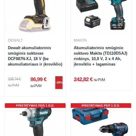
DEWALT
MAKITA
Dewalt akumuliatorinis
Akumuliatorinio smūginio
smūginis suktuvas
suktuvo Makita (TD110DSAJ)
DCF887N-XJ, 18 V (be
rinkinys, 10,8 V, 2 x 4 Ah,
akumuliatoriaus ir įkroviklio)
įkroviklis + lagaminas
86,99 €
242,82 €
108,74 €
su PVM
−20%
su PVM
su PVM
PRISTATYMAS PER 1 D.D.
PRISTATYMAS PER 1 D.D.