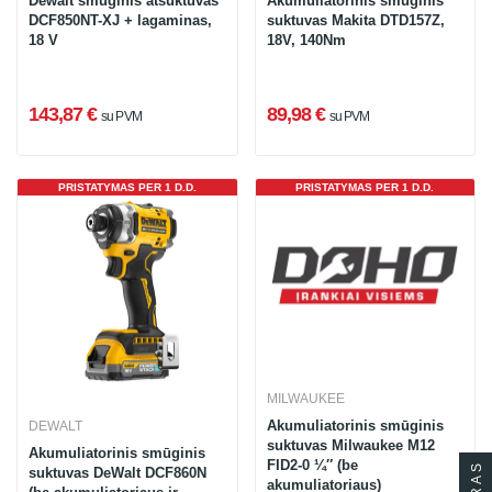
Dewalt smūginis atsuktuvas
Akumuliatorinis smūginis
DCF850NT-XJ + lagaminas,
suktuvas Makita DTD157Z,
18 V
18V, 140Nm
143,87 €
89,98 €
su PVM
su PVM
PRISTATYMAS PER 1 D.D.
PRISTATYMAS PER 1 D.D.
MILWAUKEE
Akumuliatorinis smūginis
DEWALT
suktuvas Milwaukee M12
Akumuliatorinis smūginis
FID2-0 ¼″ (be
suktuvas DeWalt DCF860N
akumuliatoriaus)