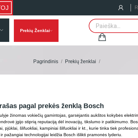
TOJ
R
Prekių Ženklai
Pagrindinis
Prekių ženklai
rašas pagal prekės ženklą Bosch
lyje žinomas vokiečių gamintojas, garsėjantis aukštos kokybės elektrinia
drovė įgijo stiprią reputaciją dėl inovacijų, tikslumo ir patikimumo. Bo
ai, pjūklai, šlifuokliai, kampiniai šlifuokliai ir kt., kurie tinka tiek pr
r pažangiai technologijai leidžia Bosch išlikti pramonės lyderiu.