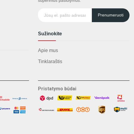
superinius pasiūlymus.
Prenumeruoti
Sužinokite
Apie mus
Tinklaraštis
Pristatymo būdai