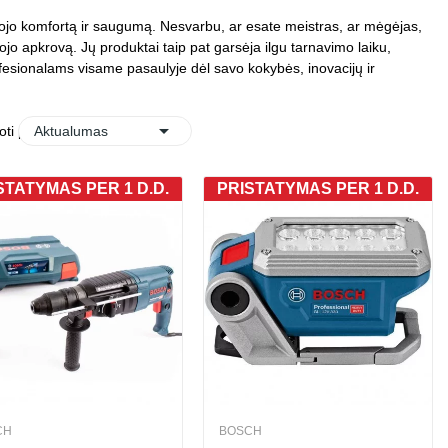
tojo komfortą ir saugumą. Nesvarbu, ar esate meistras, ar mėgėjas,
tojo apkrovą. Jų produktai taip pat garsėja ilgu tarnavimo laiku,
ofesionalams visame pasaulyje dėl savo kokybės, inovacijų ir

oti pagal:
Aktualumas
STATYMAS PER 1 D.D.
PRISTATYMAS PER 1 D.D.
CH
BOSCH