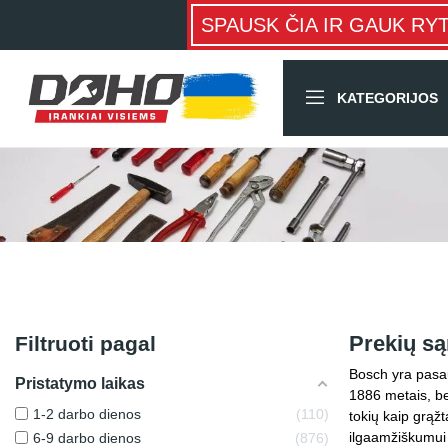
SPAUSK ČIA IR GAUK RY
KATEGORIJOS
Prekių są
Filtruoti pagal
Bosch yra pasau
Pristatymo laikas
1886 metais, ben
1-2 darbo dienos
110
tokių kaip grąžt
ilgaamžiškumui i
6-9 darbo dienos
876