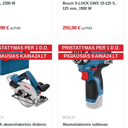
6, 2300 W
Bosch X-LOCK GWX 19-125 S,
125 mm, 1900 W
98 €
250,98 €
su PVM
su PVM
STATYMAS PER 1 D.D.
PRISTATYMAS PER 1 D.D.
IAUSIAS KAINA24.LT
PIGIAUSIAS KAINA24.LT
CH
BOSCH
h akumuliatorinis diskinis
Akumuliatorinis suktuvas