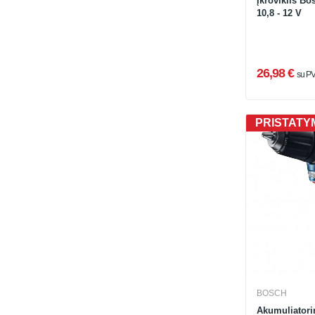
Įkroviklis Bo
10,8 - 12 V
26,98 €
su P
PRISTATYM
BOSCH
Akumuliatori