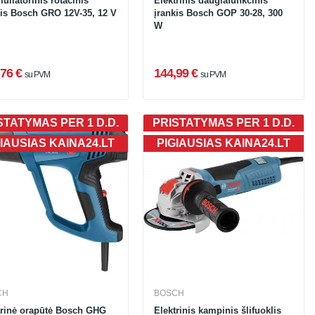
uliatorinis rotacinis
Elektrinis daugiafunkcinis
kis Bosch GRO 12V-35, 12 V
įrankis Bosch GOP 30-28, 300
W
76 €
144,99 €
su PVM
su PVM
STATYMAS PER 1 D.D.
PRISTATYMAS PER 1 D.D.
IAUSIAS KAINA24.LT
PIGIAUSIAS KAINA24.LT
CH
BOSCH
trinė orapūtė Bosch GHG
Elektrinis kampinis šlifuoklis