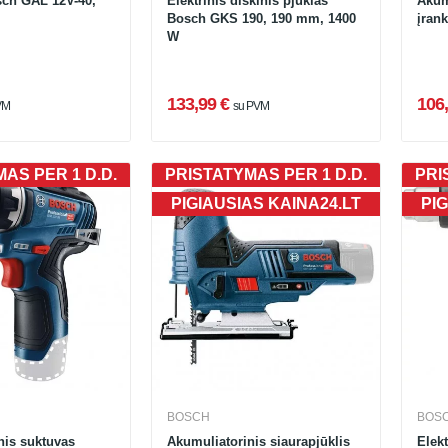
sch GAL 12V-40,
Elektrinis diskinis pjūklas
Akum
Bosch GKS 190, 190 mm, 1400
įran
W
133,99 €
106,
VM
su PVM
AS PER 1 D.D.
PRISTATYMAS PER 1 D.D.
PRI
PIGIAUSIAS KAINA24.LT
PIG
BOSCH
BOS
nis suktuvas
Akumuliatorinis siaurapjūklis
Elek