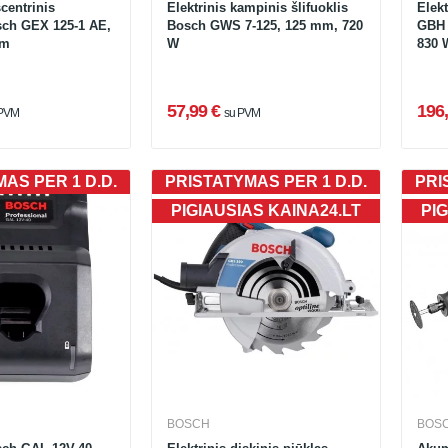
scentrinis
Elektrinis kampinis šlifuoklis
Elekt
osch GEX 125-1 AE,
Bosch GWS 7-125, 125 mm, 720
GBH 
mm
W
830 
57,99 €
196,
 PVM
su PVM
AS PER 1 D.D.
PRISTATYMAS PER 1 D.D.
PRI
PIGIAUSIAS KAINA24.LT
PIG
BOSCH
BOS