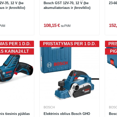
V-35, 12 V (be
Bosch GST 12V-70, 12 V (be
23-6
us ir įkroviklio)
akumuliatoriaus ir įkroviklio)
108,15 €
152,
 PVM
su PVM
AS PER 1 D.D.
PRISTATYMAS PER 1 D.D.
PRI
AS KAINA24.LT
PIG
BOSCH
BOS
is tiesinis pjūklas
Elektrinis oblius Bosch GHO
Bosc