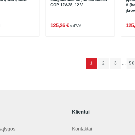
GOP 12V-28, 12 V
V (be
įkrov
125,26 €
125,
M
su PVM
1
2
3
…
50
Klientui
sąlygos
Kontaktai