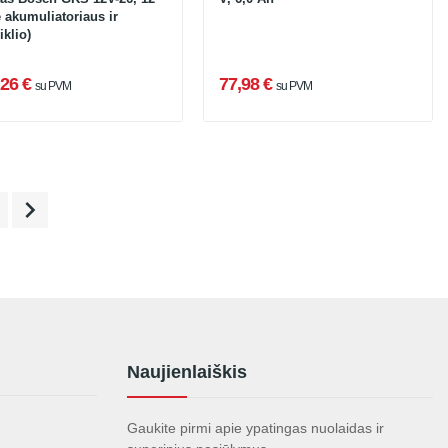
 akumuliatoriaus ir
iklio)
26 €
77,98 €
su PVM
su PVM

Naujienlaiškis
Gaukite pirmi apie ypatingas nuolaidas ir