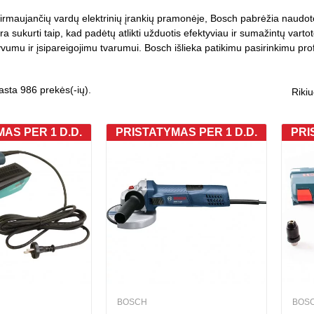
pirmaujančių vardų elektrinių įrankių pramonėje, Bosch pabrėžia naudo
ra sukurti taip, kad padėtų atlikti užduotis efektyviau ir sumažintų varto
yvumu ir įsipareigojimu tvarumui. Bosch išlieka patikimu pasirinkimu pr
asta 986 prekės(-ių).
Rikiu
AS PER 1 D.D.
PRISTATYMAS PER 1 D.D.
PRI
BOSCH
BOS