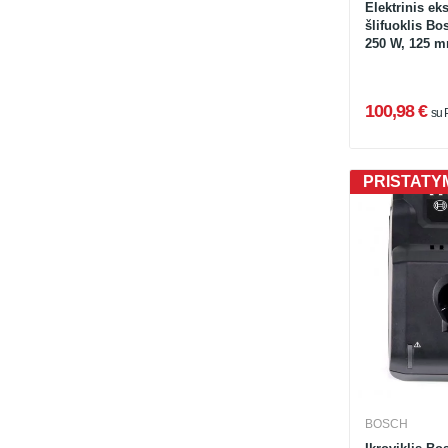
Elektrinis ek
šlifuoklis B
250 W, 125 
100,98 €
su
PRISTATYM
BOSCH