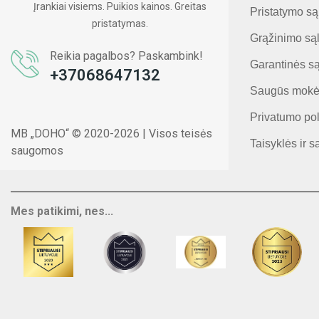
Įrankiai visiems. Puikios kainos. Greitas
Pristatymo są
pristatymas.
Grąžinimo są
Reikia pagalbos? Paskambink!
Garantinės s
+37068647132
Saugūs mokė
Privatumo pol
MB „DOHO“ © 2020-2026 | Visos teisės
Taisyklės ir s
saugomos
Mes patikimi, nes...