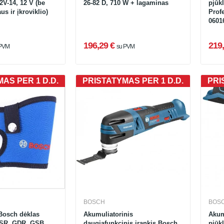
V-14, 12 V (be
26-82 D, 710 W + lagaminas
pjūk
us ir įkroviklio)
Prof
0601
196,29 €
219,
 PVM
su PVM
AS PER 1 D.D.
PRISTATYMAS PER 1 D.D.
PRI
BOSCH
BOS
Bosch dėklas
Akumuliatorinis
Akum
SR, GDR, GSB
daugiafunkcinis įrankis Bosch
pjūk