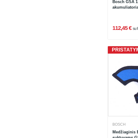
Bosch GSA 12
akumuliatoria
112,45 €
su
PRISTATYM
BOSCH
Medžiaginis 
suktuvams G