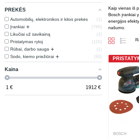
Kaip vienas iš 
PREKĖS
Bosch įrankiai y
Automobilių, elektronikos ir kitos prekės
1
energijos efekt
+
Įrankiai
765
našumo.
Likučiai už savikainą
2
R
Pristatymas rytoj
110
+
Rūbai, darbo sauga
1
+
Sodo, kiemo priežiūrai
50
PRISTATYM
Kaina
1
€
1912
€
BOSCH