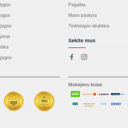
lygos
Pagalba
lygos
Mano paskyra
ąlygos
Tinklalapio struktūra
jimai
Sekite mus
itika
ąlygos
Mokėjimo būdai