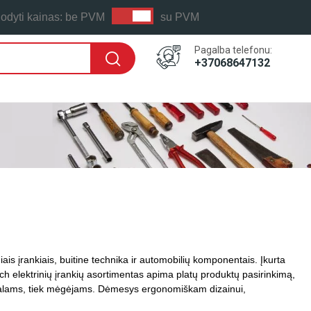
odyti kainas:
be PVM
su PVM
Pagalba telefonu:
+37068647132
is įrankiais, buitine technika ir automobilių komponentais. Įkurta
sch elektrinių įrankių asortimentas apima platų produktų pasirinkimą,
ofesionalams, tiek mėgėjams. Dėmesys ergonomiškam dizainui,