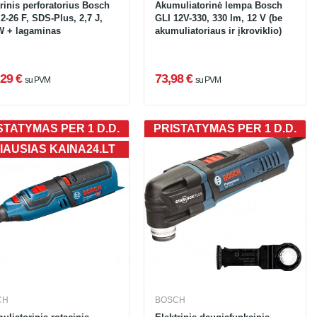
rinis perforatorius Bosch
Akumuliatorinė lempa Bosch
2-26 F, SDS-Plus, 2,7 J,
GLI 12V-330, 330 lm, 12 V (be
W + lagaminas
akumuliatoriaus ir įkroviklio)
29 €
73,98 €
su PVM
su PVM
STATYMAS PER 1 D.D.
PRISTATYMAS PER 1 D.D.
IAUSIAS KAINA24.LT
CH
BOSCH