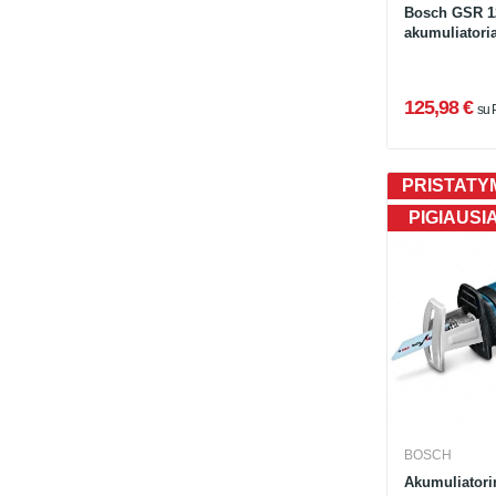
Bosch GSR 12
akumuliatoria
125,98 €
su
PRISTATYM
PIGIAUSI
BOSCH
Akumuliatorin