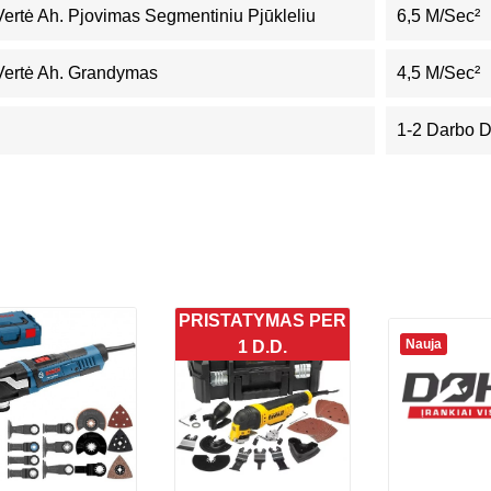
Vertė Ah. Pjovimas Segmentiniu Pjūkleliu
6,5 M/sec²
 Vertė Ah. Grandymas
4,5 M/sec²
1-2 Darbo 
PRISTATYMAS PER
Nauja
1 D.D.