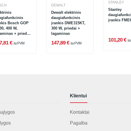
STANLEY
SCH
DEWALT
Stanley
ktrinis
Dewalt elektrinis
daugiafunkc
giafunkcinis
daugiafunkcinis
įrankis FME
ankis Bosch GOP
įrankis DWE315KT,
30, 400 W,
300 W, priedai +
aminas + priedų
lagaminas
kinys
101,20 €
s
7,81 €
147,89 €
su PVM
su PVM
Klientui
sąlygos
Kontaktai
lygos
Pagalba