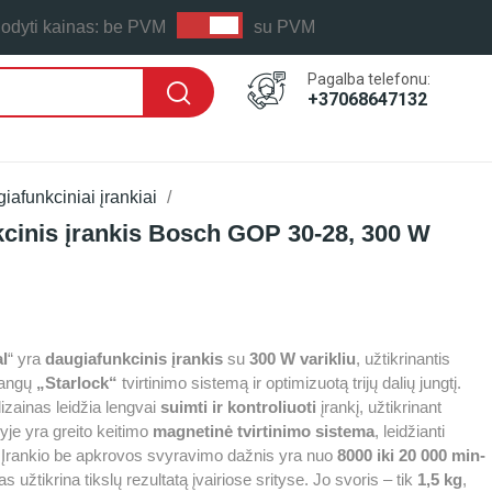
odyti kainas:
be PVM
su PVM
Pagalba telefonu:
+37068647132
giafunkciniai įrankiai
kcinis įrankis Bosch GOP 30-28, 300 W
 LAIKAS: PER 1-2 D.D.
l
“ yra
daugiafunkcinis įrankis
su
300 W varikliu
, užtikrinantis
žangų
„Starlock“
tvirtinimo sistemą ir optimizuotą trijų dalių jungtį.
zainas leidžia lengvai
suimti ir kontroliuoti
įrankį, užtikrinant
je yra greito keitimo
magnetinė tvirtinimo sistema
, leidžianti
us. Įrankio be apkrovos svyravimo dažnis yra nuo
8000 iki 20 000 min-
as užtikrina tikslų rezultatą įvairiose srityse. Jo svoris – tik
1,5 kg
,