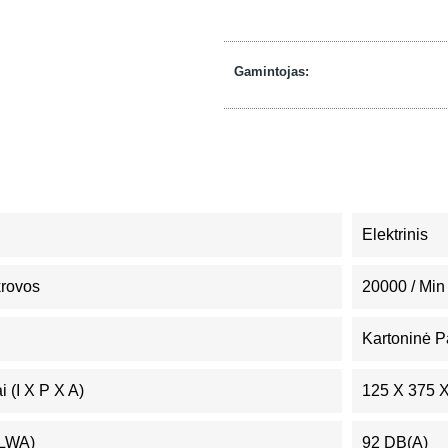
Gamintojas:
Elektrinis
krovos
20000 / Min
Kartoninė P
 (I X P X A)
125 X 375 
(LWA)
92 DB(A)