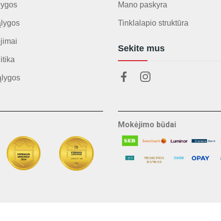
lygos
Mano paskyra
ąlygos
Tinklalapio struktūra
jimai
Sekite mus
itika
ąlygos
Mokėjimo būdai