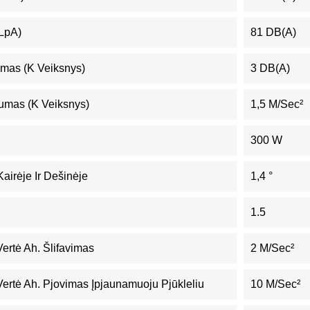
(LpA)
81 DB(A)
mas (K Veiksnys)
3 DB(A)
umas (K Veiksnys)
1,5 M/sec²
300 W
irėje Ir Dešinėje
1,4 °
1.5
Vertė Ah. Šlifavimas
2 M/sec²
Vertė Ah. Pjovimas Įpjaunamuoju Pjūkleliu
10 M/sec²