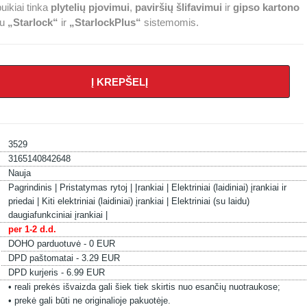
puikiai tinka
plytelių pjovimui
,
paviršių šlifavimui
ir
gipso kartono
su
„Starlock“
ir
„StarlockPlus“
sistemomis.
Į KREPŠELĮ
3529
3165140842648
Nauja
Pagrindinis |
Pristatymas rytoj |
Įrankiai |
Elektriniai (laidiniai) įrankiai ir
priedai |
Kiti elektriniai (laidiniai) įrankiai |
Elektriniai (su laidu)
daugiafunkciniai įrankiai |
per 1-2 d.d.
DOHO parduotuvė - 0 EUR
DPD paštomatai - 3.29 EUR
DPD kurjeris - 6.99 EUR
• reali prekės išvaizda gali šiek tiek skirtis nuo esančių nuotraukose;
• prekė gali būti ne originalioje pakuotėje.