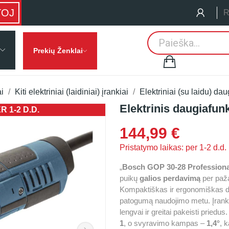
TOJ
R
Prekių Ženklai
ai
Kiti elektriniai (laidiniai) įrankiai
Elektriniai (su laidu) dau
Elektrinis daugiafun
 1-2 D.D.
PRISTATYMO
144,99 €
Pristatymo laikas: per 1-2 d.d.
„
Bosch GOP 30-28 Professiona
puikų
galios perdavimą
per pa
Kompaktiškas ir ergonomiškas di
patogumą naudojimo metu. Įranky
lengvai ir greitai pakeisti pried
1
, o svyravimo kampas –
1,4°
, k