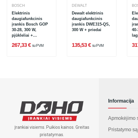
BOSCH
DEWALT
BO
Elektrinis
Dewalt elektrinis
Ele
daugiafunkcinis
daugiafunkcinis
dau
įrankis Bosch GOP
įrankis DWE315-QS,
įr
30-28, 300 W,
300 W + priedai
40-
pjūkleliai +
lag
lagaminas
rin
267,33 €
135,53 €
31
su PVM
su PVM
Informacija
Apmokėjimo 
Įrankiai visiems. Puikios kainos. Greitas
Pristatymo są
pristatymas.