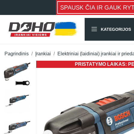
SPAUSK ČIA IR GAUK RY
KATEGORIJOS
Pagrindinis
Įrankiai
Elektriniai (laidiniai) įrankiai ir pried
PRISTATYMO LAIKAS: PER