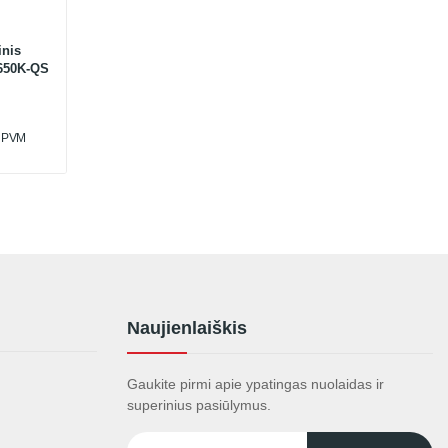
inis
650K-QS
u PVM
Naujienlaiškis
Gaukite pirmi apie ypatingas nuolaidas ir
superinius pasiūlymus.