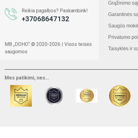
Grąžinimo są
Reikia pagalbos? Paskambink!
Garantinės s
+37068647132
Saugūs mokė
Privatumo pol
MB „DOHO“ © 2020-2026 | Visos teisės
Taisyklės ir s
saugomos
Mes patikimi, nes...