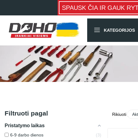
SPAUSK ČIA IR GAUK RY
KATEGORIJOS
Filtruoti pagal
Rikiuoti pagal
Ak
Pristatymo laikas
6-9 darbo dienos
3