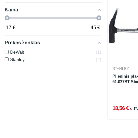
Kaina
17
€
45
€
Prekės ženklas
DeWalt
1
Stanley
2
STANLEY
Plieninis pla
51-037BT Sta
18,56 €
su P