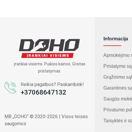
Informacija
Apmokėjimo 
Įrankiai visiems. Puikios kainos. Greitas
Pristatymo są
pristatymas.
Grąžinimo są
Reikia pagalbos? Paskambink!
Garantinės s
+37068647132
Saugūs mokė
Privatumo pol
MB „DOHO“ © 2020-2026 | Visos teisės
Taisyklės ir s
saugomos