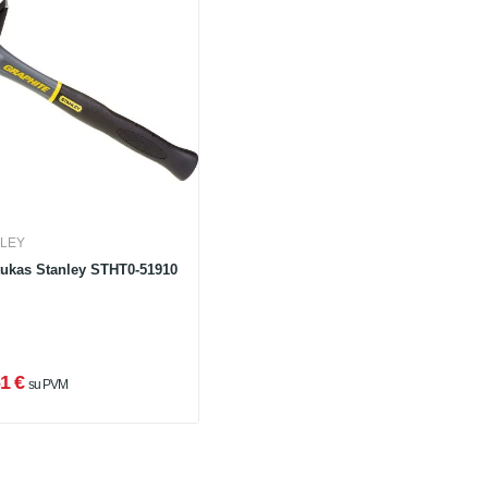
LEY
tukas Stanley STHT0-51910
1 €
su PVM