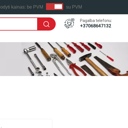
odyti kainas:
be PVM
su PVM
Pagalba telefonu:
+37068647132