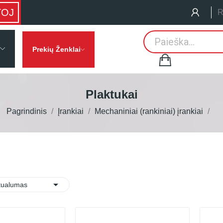
TOJ
R
Prekių Ženklai
Plaktukai
Pagrindinis
Įrankiai
Mechaniniai (rankiniai) įrankiai

:
tualumas