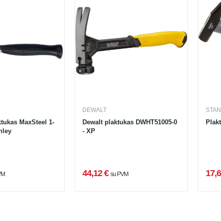
DEWALT
STAN
ktukas MaxSteel 1-
Dewalt plaktukas DWHT51005-0
Plak
nley
- XP
44,12 €
17,6
VM
su PVM