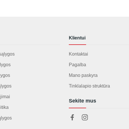
Klientui
sąlygos
Kontaktai
lygos
Pagalba
lygos
Mano paskyra
ąlygos
Tinklalapio struktūra
jimai
Sekite mus
itika
ąlygos