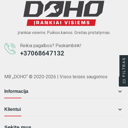
Įrankiai visiems. Puikios kainos. Greitas pristatymas.
Reikia pagalbos? Paskambink!
+37068647132
FILTRAS
MB „DOHO“ © 2020-2026 | Visos teisės saugomos

Informacija

Klientui
Sekite mus