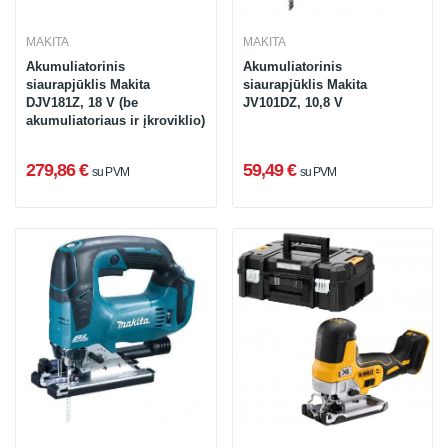
MAKITA
MAKITA
Akumuliatorinis
Akumuliatorinis
siaurapjūklis Makita
siaurapjūklis Makita
DJV181Z, 18 V (be
JV101DZ, 10,8 V
akumuliatoriaus ir įkroviklio)
279,86 €
59,49 €
su PVM
su PVM