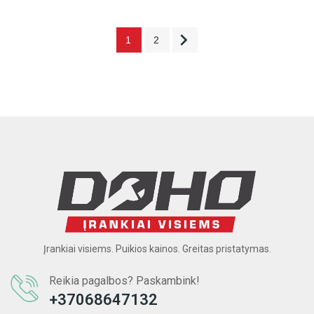

1
2
Įrankiai visiems. Puikios kainos. Greitas pristatymas.
Reikia pagalbos? Paskambink!
+37068647132