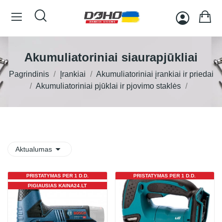
Akumuliatoriniai siaurapjūkliai
Pagrindinis
Įrankiai
Akumuliatoriniai įrankiai ir priedai
Akumuliatoriniai pjūklai ir pjovimo staklės

Aktualumas
PRISTATYMAS PER 1 D.D.
PRISTATYMAS PER 1 D.D.
PIGIAUSIAS KAINA24.LT