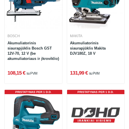
BOSCH
MAKITA
Akumuliatorinis
Akumuliatorinis
siaurapjūklis Bosch GST
siaurapjūklis Makita
12V-70, 12 V (be
DJV180Z, 18 V
akumuliatoriaus ir įkroviklio)
108,15 €
131,99 €
su PVM
su PVM
PRISTATYMAS PER 1 D.D.
PRISTATYMAS PER 1 D.D.