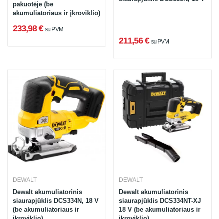
pakuotėje (be
akumuliatoriaus ir įkroviklio)
233,98 €
su PVM
211,56 €
su PVM
DEWALT
DEWALT
Dewalt akumuliatorinis
Dewalt akumuliatorinis
siaurapjūklis DCS334N, 18 V
siaurapjūklis DCS334NT-XJ
(be akumuliatoriaus ir
18 V (be akumuliatoriaus ir
įkroviklio)
įkroviklio)