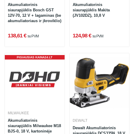
Akumuliatorinis
Akumuliatorinis
siaurapjūklis Bosch GST
siaurapjūklis Makita
12V-70, 12 V + lagaminas (be
(JV102DZ), 10,8 V
akumuliatoriaus ir įkroviklio)
138,61 €
124,98 €
su PVM
su PVM
PIGIAUSIAS KAINA24.LT
MILWAUKEE
Akumuliatorinis
DEWALT
siaurapjūklis Milwaukee M18
Dewalt Akumuliatorinis
BJS-0, 18 V, kartoninėje
siaurapjūklis DCS335N, 18 V