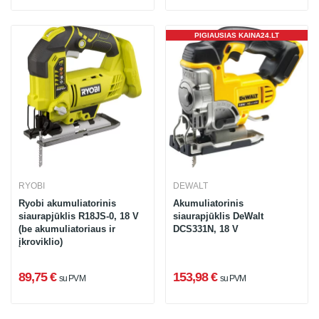
PIGIAUSIAS KAINA24.LT
RYOBI
DEWALT
Ryobi akumuliatorinis
Akumuliatorinis
siaurapjūklis R18JS-0, 18 V
siaurapjūklis DeWalt
(be akumuliatoriaus ir
DCS331N, 18 V
įkroviklio)
89,75 €
153,98 €
su PVM
su PVM