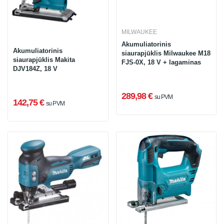
MILWAUKEE
Akumuliatorinis
Akumuliatorinis
siaurapjūklis Milwaukee M18
siaurapjūklis Makita
FJS-0X, 18 V + lagaminas
DJV184Z, 18 V
289,98 €
su PVM
142,75 €
su PVM