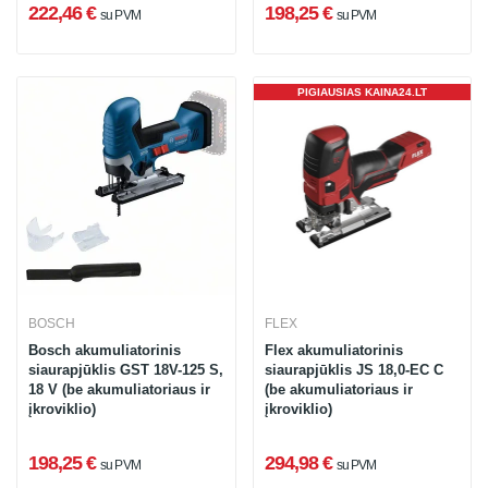
222,46 €
198,25 €
su PVM
su PVM
PIGIAUSIAS KAINA24.LT
BOSCH
FLEX
Bosch akumuliatorinis
Flex akumuliatorinis
siaurapjūklis GST 18V-125 S,
siaurapjūklis JS 18,0-EC C
18 V (be akumuliatoriaus ir
(be akumuliatoriaus ir
įkroviklio)
įkroviklio)
198,25 €
294,98 €
su PVM
su PVM