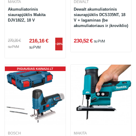
MAKITA
DEWALT
Akumuliatorinis
Dewalt akumuliatorinis
siaurapjūklis Makita
siaurapjūklis DCS335NT, 18
DJV182Z, 18 V
V + lagaminas (be
akumuliatoriaus ir įkroviklio)
216,16 €
230,52 €
270,20 €
su PVM
−20%
su PVM
su PVM
PIGIAUSIAS KAINA24.LT
BOSCH
MAKITA