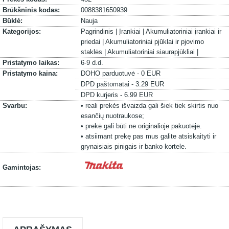
Brūkšninis kodas:
0088381650939
Būklė:
Nauja
Kategorijos:
Pagrindinis |
Įrankiai |
Akumuliatoriniai įrankiai ir
priedai |
Akumuliatoriniai pjūklai ir pjovimo
staklės |
Akumuliatoriniai siaurapjūkliai |
Pristatymo laikas:
6-9 d.d.
Pristatymo kaina:
DOHO parduotuvė - 0 EUR
DPD paštomatai - 3.29 EUR
DPD kurjeris - 6.99 EUR
Svarbu:
• reali prekės išvaizda gali šiek tiek skirtis nuo
esančių nuotraukose;
• prekė gali būti ne originalioje pakuotėje.
• atsiimant prekę pas mus galite atsiskaityti ir
grynaisiais pinigais ir banko kortele.
Gamintojas: