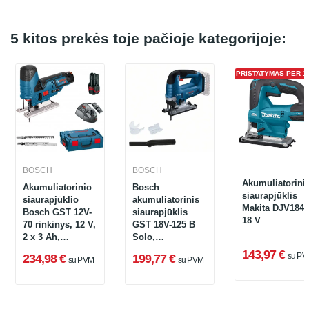
5 kitos prekės toje pačioje kategorijoje:
PRISTATYMAS PER 1 
BOSCH
BOSCH
Akumuliatorini
Akumuliatorinio
Bosch
siaurapjūklis
siaurapjūklio
akumuliatorinis
Makita DJV184Z
Bosch GST 12V-
siaurapjūklis
18 V
70 rinkinys, 12 V,
GST 18V-125 B
2 x 3 Ah,
Solo,
įkroviklis,
06015B3001 (be
143,97 €
su PV
234,98 €
199,77 €
su PVM
su PVM
lagaminas + 2
akumuliatoriaus
pjūkleliai
ir įkroviklio)