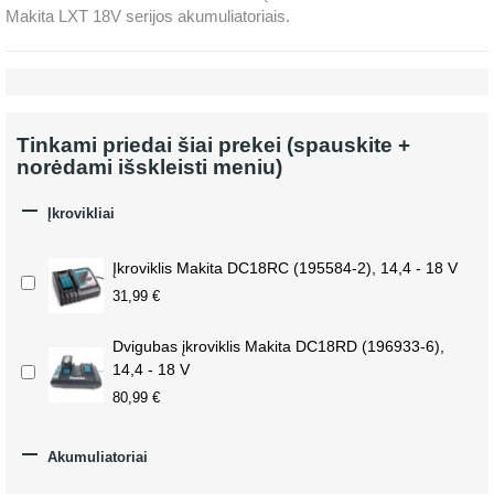
Makita LXT 18V serijos akumuliatoriais.
Tinkami priedai šiai prekei (spauskite +
norėdami išskleisti meniu)

Įkrovikliai
Įkroviklis Makita DC18RC (195584-2), 14,4 - 18 V
31,99 €
Dvigubas įkroviklis Makita DC18RD (196933-6),
14,4 - 18 V
80,99 €

Akumuliatoriai