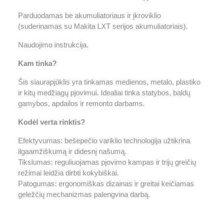
Parduodamas be akumuliatoriaus ir įkroviklio
(suderinamas su Makita LXT serijos akumuliatoriais).
Naudojimo instrukcija.
Kam tinka?
Šis siaurapjūklis yra tinkamas medienos, metalo, plastiko
ir kitų medžiagų pjovimui. Idealiai tinka statybos, baldų
gamybos, apdailos ir remonto darbams.
Kodėl verta rinktis?
Efektyvumas: bešepečio variklio technologija užtikrina
ilgaamžiškumą ir didesnį našumą.
Tikslumas: reguliuojamas pjovimo kampas ir trijų greičių
režimai leidžia dirbti kokybiškai.
Patogumas: ergonomiškas dizainas ir greitai keičiamas
geležčių mechanizmas palengvina darbą.