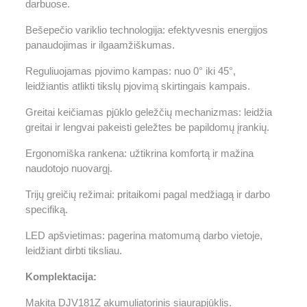
darbuose.
Bešepečio variklio technologija: efektyvesnis energijos
panaudojimas ir ilgaamžiškumas.
Reguliuojamas pjovimo kampas: nuo 0° iki 45°,
leidžiantis atlikti tikslų pjovimą skirtingais kampais.
Greitai keičiamas pjūklo geležčių mechanizmas: leidžia
greitai ir lengvai pakeisti geležtes be papildomų įrankių.
Ergonomiška rankena: užtikrina komfortą ir mažina
naudotojo nuovargį.
Trijų greičių režimai: pritaikomi pagal medžiagą ir darbo
specifiką.
LED apšvietimas: pagerina matomumą darbo vietoje,
leidžiant dirbti tiksliau.
Komplektacija:
Makita DJV181Z akumuliatorinis siaurapjūklis.