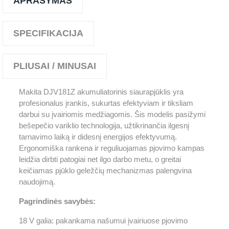
APRAŠYMAS
SPECIFIKACIJA
PLIUSAI / MINUSAI
Makita DJV181Z akumuliatorinis siaurapjūklis yra
profesionalus įrankis, sukurtas efektyviam ir tiksliam
darbui su įvairiomis medžiagomis. Šis modelis pasižymi
bešepečio variklio technologija, užtikrinančia ilgesnį
tarnavimo laiką ir didesnį energijos efektyvumą.
Ergonomiška rankena ir reguliuojamas pjovimo kampas
leidžia dirbti patogiai net ilgo darbo metu, o greitai
keičiamas pjūklo geležčių mechanizmas palengvina
naudojimą.
Pagrindinės savybės:
18 V galia: pakankama našumui įvairiuose pjovimo