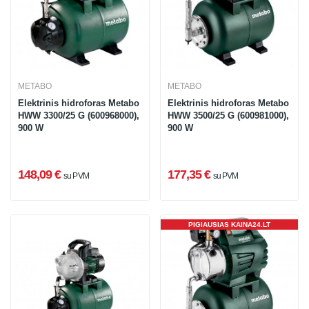
METABO
METABO
Elektrinis hidroforas Metabo
Elektrinis hidroforas Metabo
HWW 3300/25 G (600968000),
HWW 3500/25 G (600981000),
900 W
900 W
148,09 €
177,35 €
su PVM
su PVM
PIGIAUSIAS KAINA24.LT