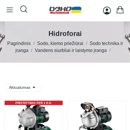
Hidroforai
Pagrindinis
Sodo, kiemo priežiūrai
Sodo technika ir
įranga
Vandens siurbliai ir laistymo įranga

Aktualumas
PRISTATYMAS PER 1 D.D.