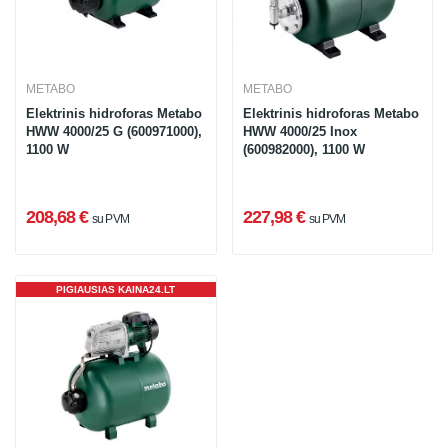
METABO
METABO
Elektrinis hidroforas Metabo
Elektrinis hidroforas Metabo
HWW 4000/25 G (600971000),
HWW 4000/25 Inox
1100 W
(600982000), 1100 W
208,68 €
227,98 €
su PVM
su PVM
PIGIAUSIAS KAINA24.LT