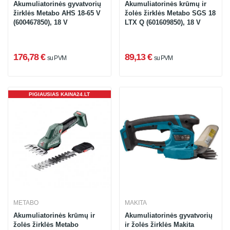
Akumuliatorinės gyvatvorių
Akumuliatorinės krūmų ir
žirklės Metabo AHS 18-65 V
žolės žirklės Metabo SGS 18
(600467850), 18 V
LTX Q (601609850), 18 V
176,78 €
89,13 €
su PVM
su PVM
PIGIAUSIAS KAINA24.LT
METABO
MAKITA
Akumuliatorinės krūmų ir
Akumuliatorinės gyvatvorių
žolės žirklės Metabo
ir žolės žirklės Makita