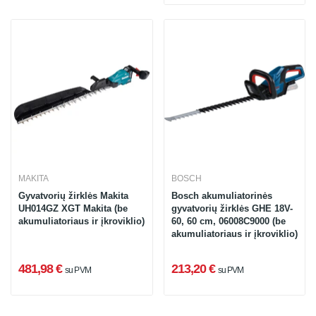
MAKITA
BOSCH
Gyvatvorių žirklės Makita
Bosch akumuliatorinės
UH014GZ XGT Makita (be
gyvatvorių žirklės GHE 18V-
akumuliatoriaus ir įkroviklio)
60, 60 cm, 06008C9000 (be
akumuliatoriaus ir įkroviklio)
481,98 €
213,20 €
su PVM
su PVM