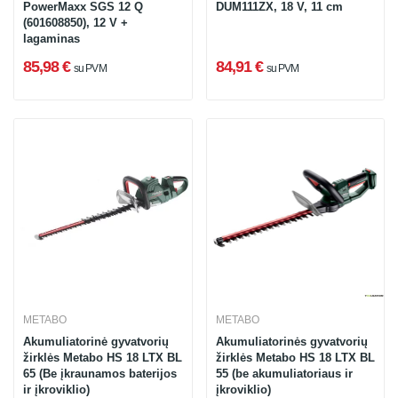
PowerMaxx SGS 12 Q
DUM111ZX, 18 V, 11 cm
(601608850), 12 V +
lagaminas
85,98 €
84,91 €
su PVM
su PVM
METABO
METABO
Akumuliatorinė gyvatvorių
Akumuliatorinės gyvatvorių
žirklės Metabo HS 18 LTX BL
žirklės Metabo HS 18 LTX BL
65 (Be įkraunamos baterijos
55 (be akumuliatoriaus ir
ir įkroviklio)
įkroviklio)