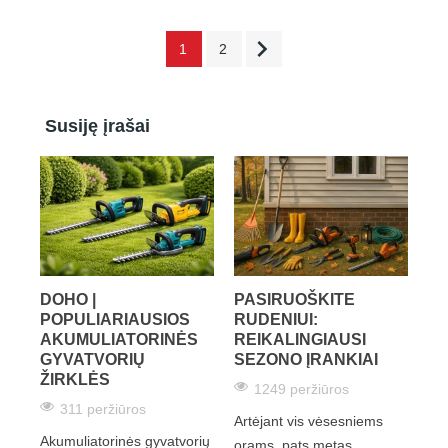

1
2
Susiję įrašai
DOHO |
PASIRUOŠKITE
POPULIARIAUSIOS
RUDENIUI:
AKUMULIATORINĖS
REIKALINGIAUSI
GYVATVORIŲ
SEZONO ĮRANKIAI
ŽIRKLĖS
1249 peržiūros
311 peržiūros
Artėjant vis vėsesniems
Akumuliatorinės gyvatvorių
orams, pats metas