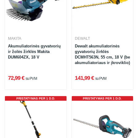
MAKITA
DEWALT
Akumuliatorinės gyvatvorių
Dewalt akumuliatorinės
ir žolės žirklės Makita
gyvatvorių žirklės
DUM604ZX, 18 V
DCMHT563N, 55 cm, 18 V (be
akumuliatoriaus ir įkroviklio)
72,99 €
141,99 €
su PVM
su PVM
PRISTATYMAS PER 1 D.D.
PRISTATYMAS PER 1 D.D.