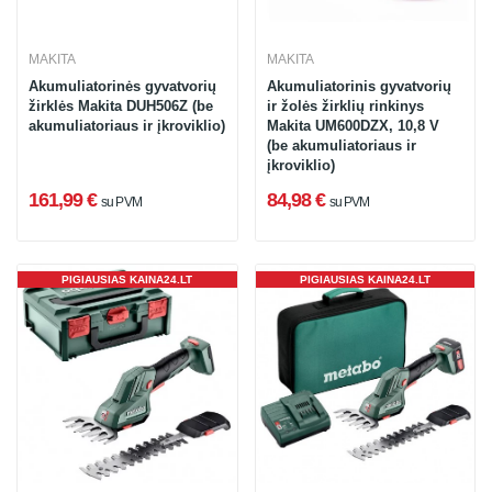
MAKITA
MAKITA
Akumuliatorinės gyvatvorių
Akumuliatorinis gyvatvorių
žirklės Makita DUH506Z (be
ir žolės žirklių rinkinys
akumuliatoriaus ir įkroviklio)
Makita UM600DZX, 10,8 V
(be akumuliatoriaus ir
įkroviklio)
161,99 €
84,98 €
su PVM
su PVM
PIGIAUSIAS KAINA24.LT
PIGIAUSIAS KAINA24.LT