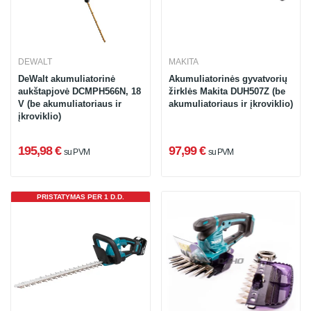
DEWALT
MAKITA
DeWalt akumuliatorinė
Akumuliatorinės gyvatvorių
aukštapjovė DCMPH566N, 18
žirklės Makita DUH507Z (be
V (be akumuliatoriaus ir
akumuliatoriaus ir įkroviklio)
įkroviklio)
195,98 €
97,99 €
su PVM
su PVM
PRISTATYMAS PER 1 D.D.