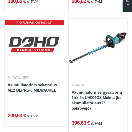
180,60 €
206,62 €
su PVM
su PVM
PIGIAUSIAS KAINA24.LT
MILWAUKEE
Akumuliatorinis sekatorius
MAKITA
M12 BLPRS-0 MILWAUKEE
Akumuliatorinės gyvatvorių
žirklės UH004GZ Makita (be
akumuliatoriaus ir
pakrovėjo)
209,63 €
su PVM
396,63 €
su PVM