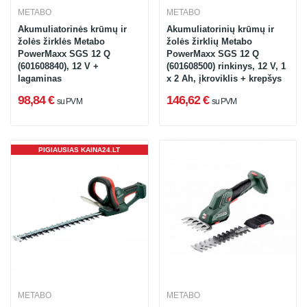
METABO
METABO
Akumuliatorinės krūmų ir
Akumuliatorinių krūmų ir
žolės žirklės Metabo
žolės žirklių Metabo
PowerMaxx SGS 12 Q
PowerMaxx SGS 12 Q
(601608840), 12 V +
(601608500) rinkinys, 12 V, 1
lagaminas
x 2 Ah, įkroviklis + krepšys
98,84 €
146,62 €
su PVM
su PVM
PIGIAUSIAS KAINA24.LT
METABO
METABO