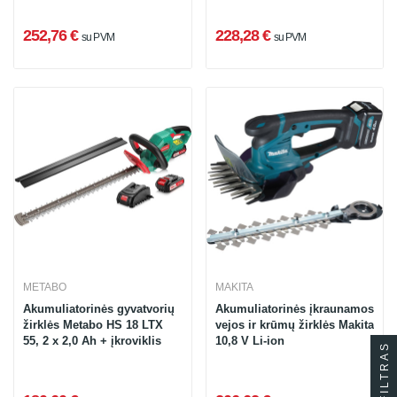
252,76 €
228,28 €
su PVM
su PVM
METABO
MAKITA
Akumuliatorinės gyvatvorių
Akumuliatorinės įkraunamos
žirklės Metabo HS 18 LTX
vejos ir krūmų žirklės Makita
55, 2 x 2,0 Ah + įkroviklis
10,8 V Li-ion
FILTRAS