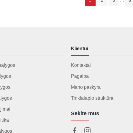
1
2
3
…
8
Klientui
sąlygos
Kontaktai
lygos
Pagalba
lygos
Mano paskyra
ąlygos
Tinklalapio struktūra
jimai
Sekite mus
itika
ąlygos