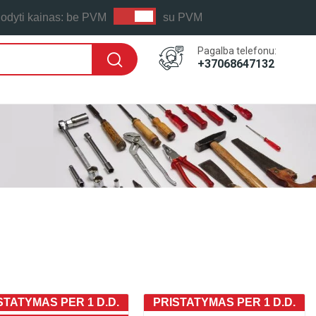
odyti kainas:
be PVM
su PVM
Pagalba telefonu:
+37068647132
STATYMAS PER 1 D.D.
PRISTATYMAS PER 1 D.D.