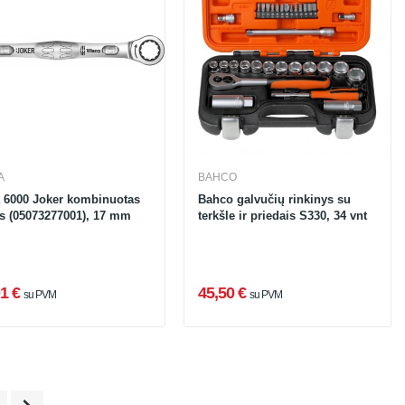
A
BAHCO
 6000 Joker kombinuotas
Bahco galvučių rinkinys su
as (05073277001), 17 mm
terkšle ir priedais S330, 34 vnt
1 €
45,50 €
su PVM
su PVM