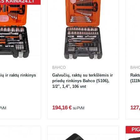
AS KAINA24.LT
BAHCO
BAH
ų ir raktų rinkinys
Galvučių, raktų su terkšlėmis ir
Rakt
priedų rinkinys Bahco (S106),
(111
1/2", 1,4", 106 vnt
194,16 €
127,
 PVM
su PVM
PIG