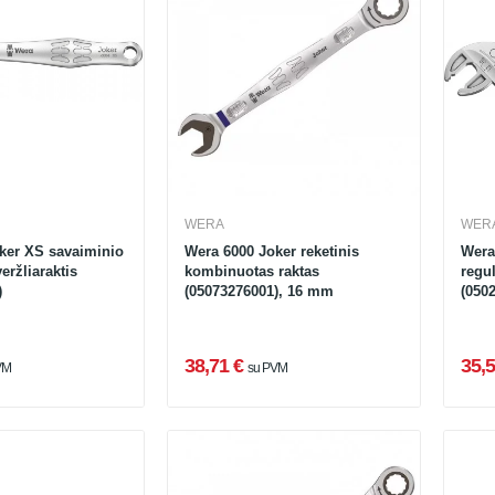
WERA
WER
ker XS savaiminio
Wera 6000 Joker reketinis
Wera
eržliaraktis
kombinuotas raktas
regul
)
(05073276001), 16 mm
(050
38,71 €
35,5
VM
su PVM