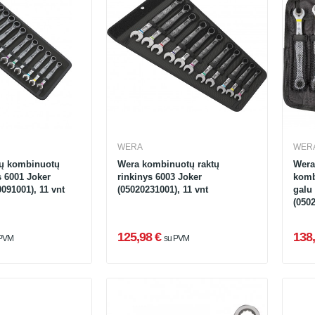
WERA
WER
ių kombinuotų
Wera kombinuotų raktų
Wera
s 6001 Joker
rinkinys 6003 Joker
komb
091001), 11 vnt
(05020231001), 11 vnt
galu 
(0502
125,98 €
138,
 PVM
su PVM