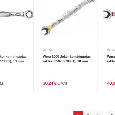
WERA
WER
ker kombinuotas
Wera 6000 Joker kombinuotas
Wera
3279001), 19 mm
raktas (05073270001), 10 mm
rakt
30,24 €
40,0
VM
su PVM