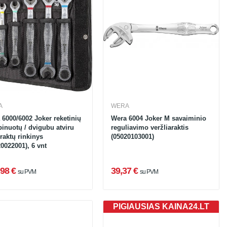
A
WERA
 6000/6002 Joker reketinių
Wera 6004 Joker M savaiminio
inuotų / dvigubu atviru
reguliavimo veržliaraktis
raktų rinkinys
(05020103001)
0022001), 6 vnt
98 €
39,37 €
su PVM
su PVM
PIGIAUSIAS KAINA24.LT