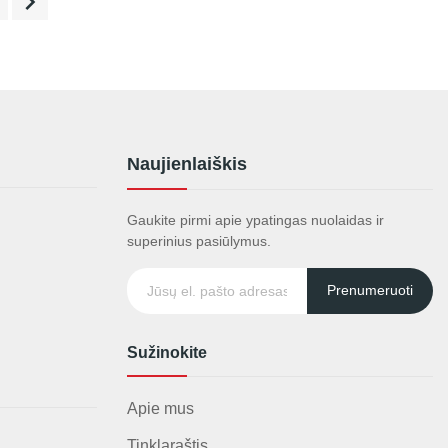

Naujienlaiškis
Gaukite pirmi apie ypatingas nuolaidas ir
superinius pasiūlymus.
Prenumeruoti
Sužinokite
Apie mus
Tinklaraštis