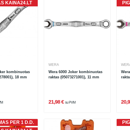
AS KAINA24.LT
PIG
WERA
WER
ker kombinuotas
Wera 6000 Joker kombinuotas
Wera
3278001), 18 mm
raktas (05073271001), 11 mm
rakt
21,98 €
20,9
VM
su PVM
AS PER 1 D.D.
PIG