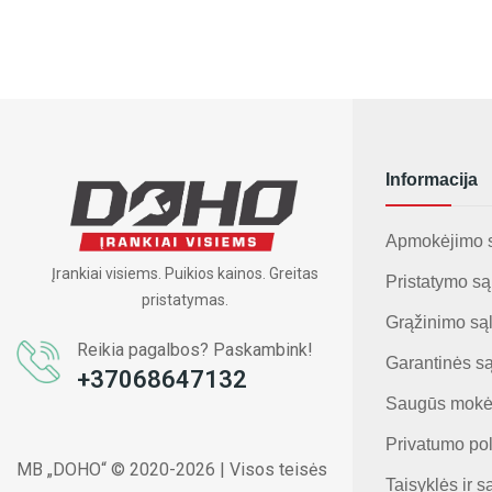
Informacija
Apmokėjimo 
Įrankiai visiems. Puikios kainos. Greitas
Pristatymo są
pristatymas.
Grąžinimo są
Reikia pagalbos? Paskambink!
Garantinės s
+37068647132
Saugūs mokė
Privatumo pol
MB „DOHO“ © 2020-2026 | Visos teisės
Taisyklės ir s