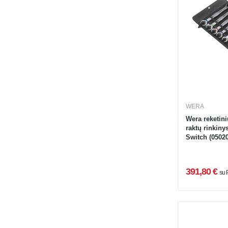
WERA
Wera reketin
raktų rinkiny
Switch (05020
391,80 €
su