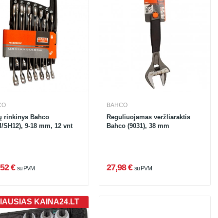
CO
BAHCO
ų rinkinys Bahco
Reguliuojamas veržliaraktis
M/SH12), 9-18 mm, 12 vnt
Bahco (9031), 38 mm
52 €
27,98 €
su PVM
su PVM
IAUSIAS KAINA24.LT