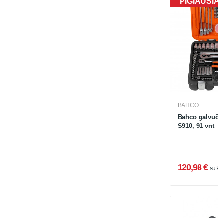
PIGIAUSI
BAHCO
Bahco galvuči
S910, 91 vnt
120,98 €
su