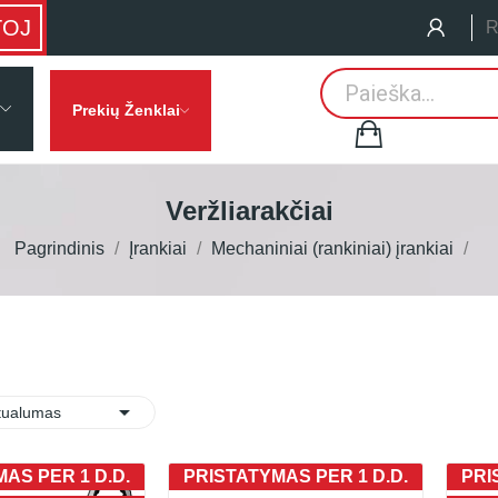
TOJ
R
Prekių Ženklai
Veržliarakčiai
Pagrindinis
Įrankiai
Mechaniniai (rankiniai) įrankiai

:
tualumas
AS PER 1 D.D.
PRISTATYMAS PER 1 D.D.
PRI