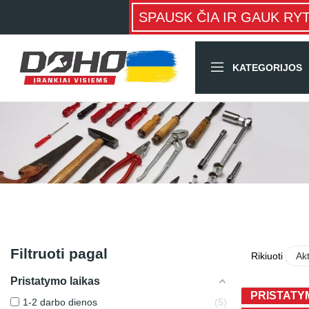
SPAUSK ČIA IR GAUK RY
KATEGORIJOS
Filtruoti pagal
Rikiuoti pagal
Ak
Pristatymo laikas
PRISTATYM
1-2 darbo dienos
5