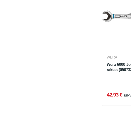
WERA
Wera 6000 Jo
raktas (0507
42,93 €
su P