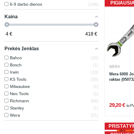
PIGIAUSI
6-9 darbo dienos
146
Kaina
4
€
418
€
Prekės ženklas
Bahco
10
Bosch
1
WERA
Irwin
10
Wera 6000 Jo
KS Tools
39
raktas (0507
Milwaukee
1
Neo Tools
1
Richmann
66
29,20 €
su P
Stanley
1
Wera
21
PRISTATYM