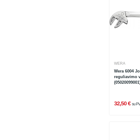
WERA
Wera 6004 Jo
reguliavimo v
(05020099001
32,50 €
su P