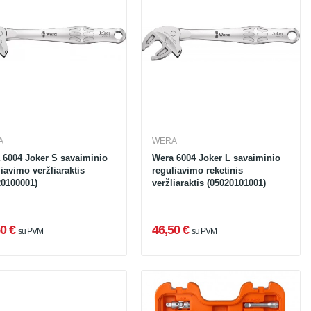
A
WERA
 6004 Joker S savaiminio
Wera 6004 Joker L savaiminio
iavimo veržliaraktis
reguliavimo reketinis
20100001)
veržliaraktis (05020101001)
0 €
46,50 €
su PVM
su PVM