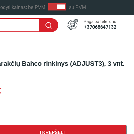
odyti kainas:
be PVM
su PVM
Pagalba telefonu:
+37068647132
rakčių Bahco rinkinys (ADJUST3), 3 vnt.
€
Į KREPŠELĮ