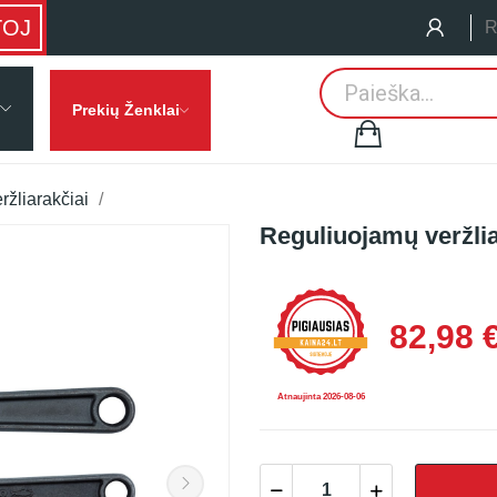
TOJ
R
Prekių Ženklai
ržliarakčiai
Reguliuojamų veržlia
82,98 
Atnaujinta 2026-08-06