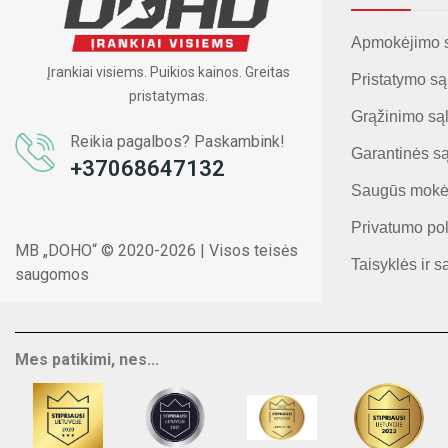
Apmokėjimo 
Įrankiai visiems. Puikios kainos. Greitas
Pristatymo są
pristatymas.
Grąžinimo są
Reikia pagalbos? Paskambink!
Garantinės s
+37068647132
Saugūs mokė
Privatumo pol
MB „DOHO“ © 2020-2026 | Visos teisės
Taisyklės ir s
saugomos
Mes patikimi, nes...