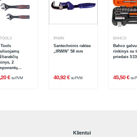
 TOOLS
IRWIN
BAHCO
 Tools
Santechninis raktas
Bahco galvu
guliuojamų
„IRWIN" 58 mm
rinkinys su t
žliarakčių
priedais S33
kinys, 2
mponentų
kena, 3 dalių
,20 €
40,92 €
45,50 €
su PVM
su PVM
su 
7.0199)
Klientui