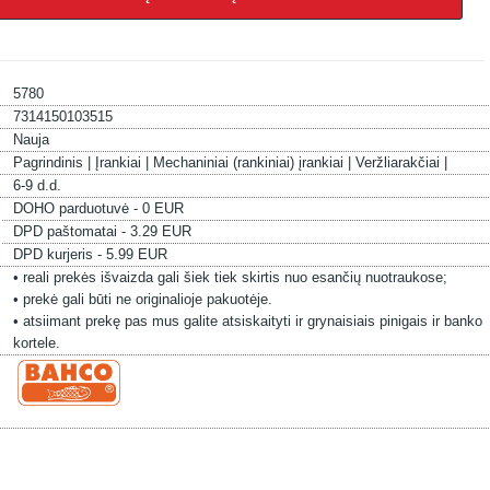
5780
7314150103515
Nauja
Pagrindinis |
Įrankiai |
Mechaniniai (rankiniai) įrankiai |
Veržliarakčiai |
6-9 d.d.
DOHO parduotuvė - 0 EUR
DPD paštomatai - 3.29 EUR
DPD kurjeris - 5.99 EUR
• reali prekės išvaizda gali šiek tiek skirtis nuo esančių nuotraukose;
• prekė gali būti ne originalioje pakuotėje.
• atsiimant prekę pas mus galite atsiskaityti ir grynaisiais pinigais ir banko
kortele.