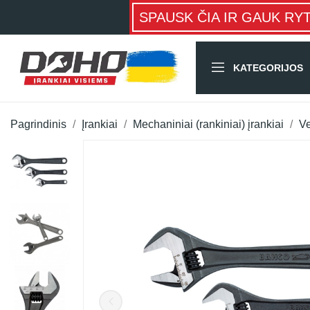
SPAUSK ČIA IR GAUK RY
KATEGORIJOS
Pagrindinis
Įrankiai
Mechaniniai (rankiniai) įrankiai
Ve