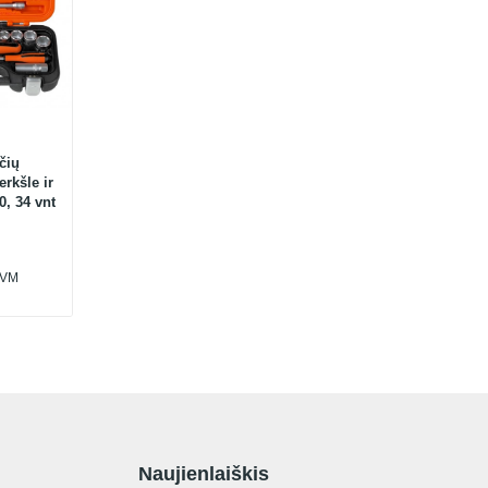
čių
erkšle ir
0, 34 vnt
PVM
Naujienlaiškis