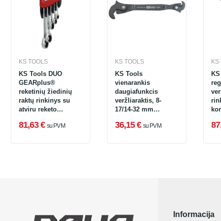
KS TOOLS
KS TOOLS
KS
KS Tools DUO
KS Tools
KS
GEARplus®
vienarankis
re
reketinių žiedinių
daugiafunkcis
ver
raktų rinkinys su
veržliaraktis, 8-
rin
atviru reketo
17/14-32 mm
ko
funkcija, 5 dalių
(114.0055)
ran
81,63 €
36,15 €
87
su PVM
su PVM
(503.5205)
(57
Informacija