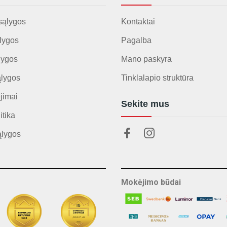
sąlygos
Kontaktai
lygos
Pagalba
lygos
Mano paskyra
ąlygos
Tinklalapio struktūra
jimai
Sekite mus
itika
ąlygos
Mokėjimo būdai