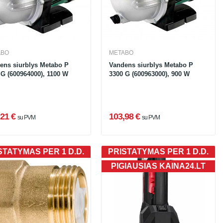
ABO
METABO
ens siurblys Metabo P
Vandens siurblys Metabo P
 G (600964000), 1100 W
3300 G (600963000), 900 W
21 €
103,98 €
su PVM
su PVM
STATYMAS PER 1 D.D.
PRISTATYMAS PER 1 D.D.
PIGIAUSIAS KAINA24.LT