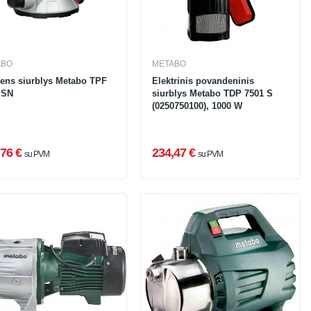
ABO
METABO
ens siurblys Metabo TPF
Elektrinis povandeninis
 SN
siurblys Metabo TDP 7501 S
(0250750100), 1000 W
76 €
234,47 €
su PVM
su PVM