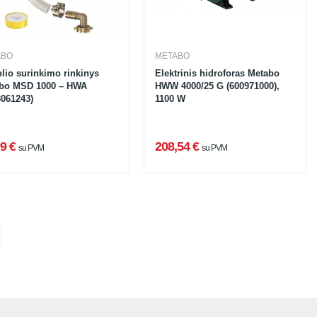
ABO
METABO
blio surinkimo rinkinys
Elektrinis hidroforas Metabo
bo MSD 1000 – HWA
HWW 4000/25 G (600971000),
3061243)
1100 W
9 €
208,54 €
su PVM
su PVM