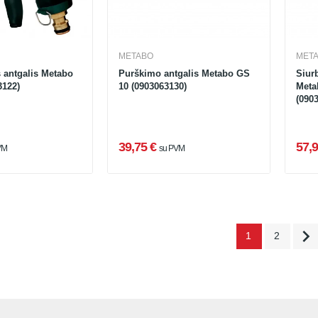
METABO
MET
 antgalis Metabo
Purškimo antgalis Metabo GS
Siur
3122)
10 (0903063130)
Meta
(090
39,75 €
57,9
VM
su PVM

1
2