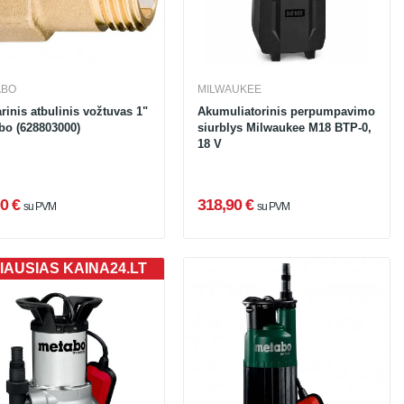
ABO
MILWAUKEE
rinis atbulinis vožtuvas 1"
Akumuliatorinis perpumpavimo
bo (628803000)
siurblys Milwaukee M18 BTP-0,
18 V
0 €
318,90 €
su PVM
su PVM
IAUSIAS KAINA24.LT