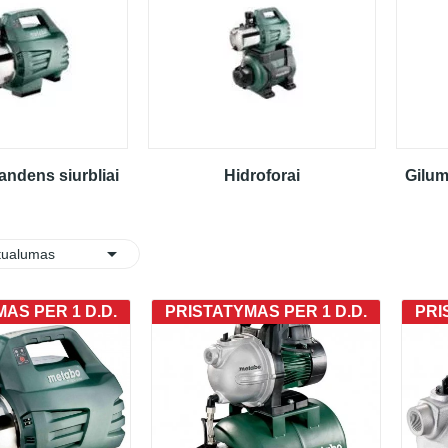
vandens siurbliai
Hidroforai
Gilum

:
tualumas
AS PER 1 D.D.
PRISTATYMAS PER 1 D.D.
PRI