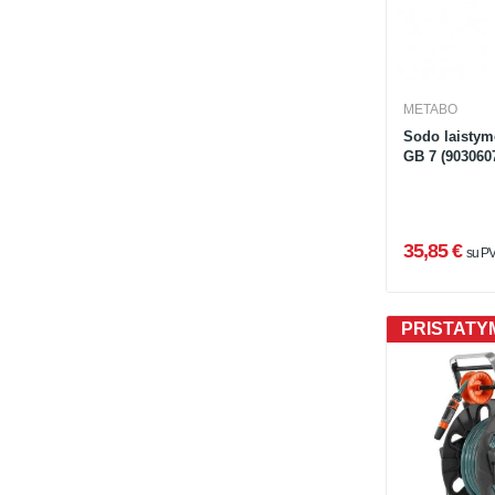
METABO
Sodo laistym
GB 7 (903060
35,85 €
su P
PRISTATYM