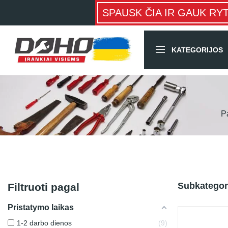
SPAUSK ČIA IR GAUK RY
KATEGORIJOS
P
Subkategor
Filtruoti pagal
Pristatymo laikas
1-2 darbo dienos
9