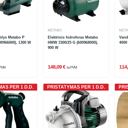
METABO
MET
blys Metabo P
Elektrinis hidroforas Metabo
Vand
00966000), 1300 W
HWW 3300/25 G (600968000),
4000
900 W
148,09 €
114,
 PVM
su PVM
AS PER 1 D.D.
PRISTATYMAS PER 1 D.D.
PRI