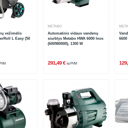
METABO
MET
nų vežimėlis
Automatinis vidaus vandenų
Vand
erRoll L Easy (50
siurblys Metabo HWA 6000 Inox
6600
(600980000), 1300 W
291,49 €
129,
 PVM
su PVM