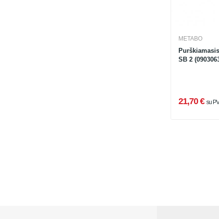
METABO
Purškiamasis
SB 2 (090306
21,70 €
su P