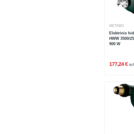
METABO
Elektrinis hi
HWW 3500/25 
900 W
177,24 €
su