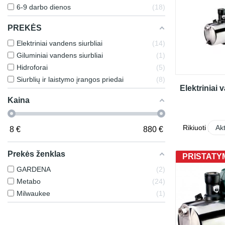
6-9 darbo dienos
18
PREKĖS
Elektriniai vandens siurbliai
14
Giluminiai vandens siurbliai
1
Hidroforai
5
Siurblių ir laistymo įrangos priedai
8
Elektriniai 
Kaina
Rikiuoti pagal
Ak
8
€
880
€
Prekės ženklas
PRISTATYM
GARDENA
2
Metabo
24
Milwaukee
1