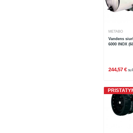
METABO
Vandens siur
6000 INOX (6
244,57 €
su
PRISTATYM