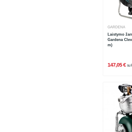
GARDENA
Laistymo žar
Gardena Clev
m)
147,05 €
su