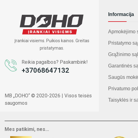
Informacija
Apmokėjimo 
Įrankiai visiems. Puikios kainos. Greitas
Pristatymo są
pristatymas.
Grąžinimo są
Reikia pagalbos? Paskambink!
Garantinės s
+37068647132
Saugūs mokė
Privatumo pol
MB „DOHO“ © 2020-2026 | Visos teisės
Taisyklės ir s
saugomos
Mes patikimi, nes...