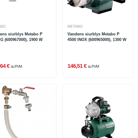
ABO
METABO
ens siurblys Metabo P
Vandens siurblys Metabo P
 G (600967000), 1900 W
4500 INOX (600965000), 1300 W
64 €
146,51 €
su PVM
su PVM