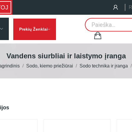
TOJ
R
Prekių Ženklai
Vandens siurbliai ir laistymo įranga
agrindinis
Sodo, kiemo priežiūrai
Sodo technika ir įranga
ijos