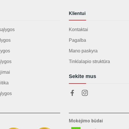
Klientui
sąlygos
Kontaktai
lygos
Pagalba
lygos
Mano paskyra
ąlygos
Tinklalapio struktūra
jimai
Sekite mus
itika
ąlygos
Mokėjimo būdai