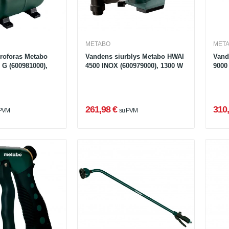
METABO
MET
droforas Metabo
Vandens siurblys Metabo HWAI
Vand
G (600981000),
4500 INOX (600979000), 1300 W
9000
261,98 €
310,
 PVM
su PVM