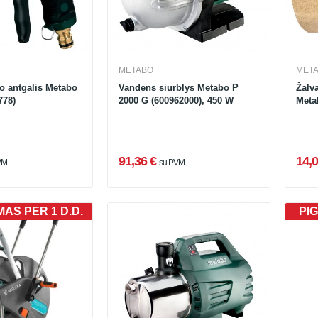
METABO
MET
o antgalis Metabo
Vandens siurblys Metabo P
Žalva
778)
2000 G (600962000), 450 W
Meta
91,36 €
14,0
VM
su PVM
AS PER 1 D.D.
PIG