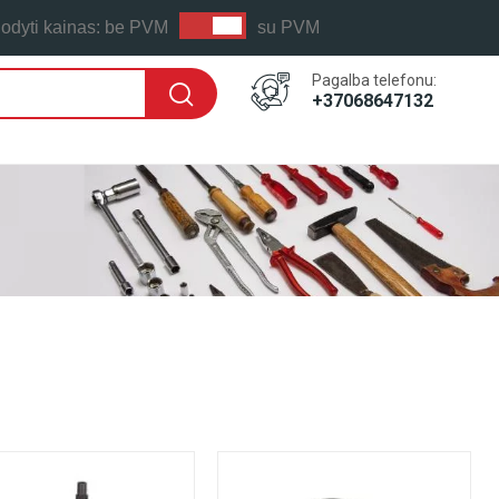
odyti kainas:
be PVM
su PVM
Pagalba telefonu:
+37068647132