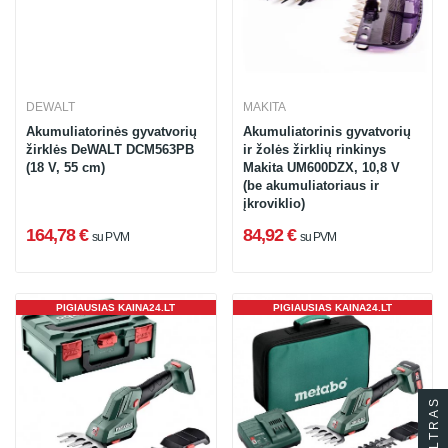
DEWALT
MAKITA
Akumuliatorinės gyvatvorių
Akumuliatorinis gyvatvorių
žirklės DeWALT DCM563PB
ir žolės žirklių rinkinys
(18 V, 55 cm)
Makita UM600DZX, 10,8 V
(be akumuliatoriaus ir
įkroviklio)
164,78 €
84,92 €
su PVM
su PVM
PIGIAUSIAS KAINA24.LT
PIGIAUSIAS KAINA24.LT
FILTRAS