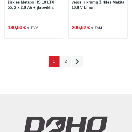
žirklės Metabo HS 18 LTX
vejos ir krūmų žirklės Makita
55, 2 x 2,0 Ah + įkroviklis
10,8 V Li-ion
180,60 €
206,62 €
su PVM
su PVM

1
2