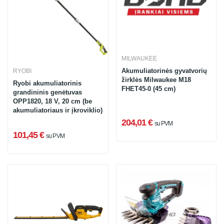
MILWAUKEE
Akumuliatorinės gyvatvorių
RYOBI
žirklės Milwaukee M18
Ryobi akumuliatorinis
FHET45-0 (45 cm)
grandininis genėtuvas
OPP1820, 18 V, 20 cm (be
akumuliatoriaus ir įkroviklio)
204,01 €
su PVM
101,45 €
su PVM