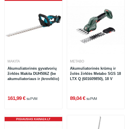
MAKITA
METABO
Akumuliatorinės gyvatvorių
Akumuliatorinės krūmų ir
žirklės Makita DUH506Z (be
žolės žirklės Metabo SGS 18
akumuliatoriaus ir įkroviklio)
LTX Q (601609850), 18 V
161,99 €
89,04 €
su PVM
su PVM
PIGIAUSIAS KAINA24.LT