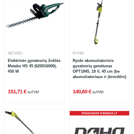
METABO
RYOBI
Elektrinės gyvatvorių žirklės
Ryobi akumuliatorinis
Metabo HS 45 (620016000),
gyvatvorių genėtuvas
450 W
OPT1845, 18 V, 45 cm (be
akumuliatoriaus ir įkroviklio)
151,71 €
140,60 €
su PVM
su PVM
PIGIAUSIAS KAINA24.LT