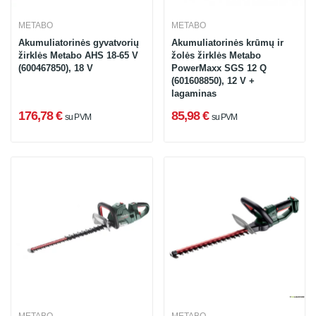
METABO
METABO
Akumuliatorinės gyvatvorių
Akumuliatorinės krūmų ir
žirklės Metabo AHS 18-65 V
žolės žirklės Metabo
(600467850), 18 V
PowerMaxx SGS 12 Q
(601608850), 12 V +
lagaminas
176,78 €
85,98 €
su PVM
su PVM