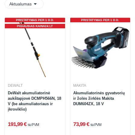

Aktualumas
PRISTATYMAS PER 1 D.D.
PRISTATYMAS PER 1 D.D.
PIGIAUSIAS KAINA24.LT
DEWALT
MAKITA
DeWalt akumuliatorinė
Akumuliatorinės gyvatvorių
aukštapjovė DCMPH566N, 18
ir žolės žirklės Makita
V (be akumuliatoriaus ir
DUM604ZX, 18 V
įkroviklio)
191,99 €
73,99 €
su PVM
su PVM