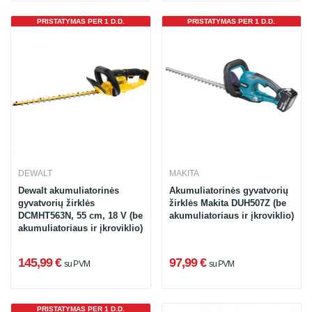
PRISTATYMAS PER 1 D.D.
PRISTATYMAS PER 1 D.D.
DEWALT
MAKITA
Dewalt akumuliatorinės
Akumuliatorinės gyvatvorių
gyvatvorių žirklės
žirklės Makita DUH507Z (be
DCMHT563N, 55 cm, 18 V (be
akumuliatoriaus ir įkroviklio)
akumuliatoriaus ir įkroviklio)
145,99 €
97,99 €
su PVM
su PVM
PRISTATYMAS PER 1 D.D.