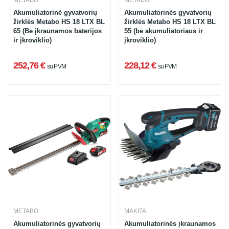
METABO
METABO
Akumuliatorinė gyvatvorių
Akumuliatorinės gyvatvorių
žirklės Metabo HS 18 LTX BL
žirklės Metabo HS 18 LTX BL
65 (Be įkraunamos baterijos
55 (be akumuliatoriaus ir
ir įkroviklio)
įkroviklio)
252,76 €
228,12 €
su PVM
su PVM
METABO
MAKITA
Akumuliatorinės gyvatvorių
Akumuliatorinės įkraunamos