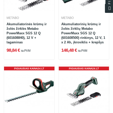
METABO
METABO
Akumuliatorinės krūmų ir
Akumuliatorinių krūmų ir
žolės žirklės Metabo
žolės žirklių Metabo
PowerMaxx SGS 12 Q
PowerMaxx SGS 12 Q
(601608840), 12 V +
(601608500) rinkinys, 12 V, 1
lagaminas
x 2 Ah, įkroviklis + krepšys
98,84 €
146,48 €
su PVM
su PVM
PIGIAUSIAS KAINA24.LT
PIGIAUSIAS KAINA24.LT