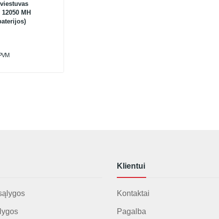
viestuvas
 12050 MH
aterijos)
 PVM
Klientui
sąlygos
Kontaktai
lygos
Pagalba