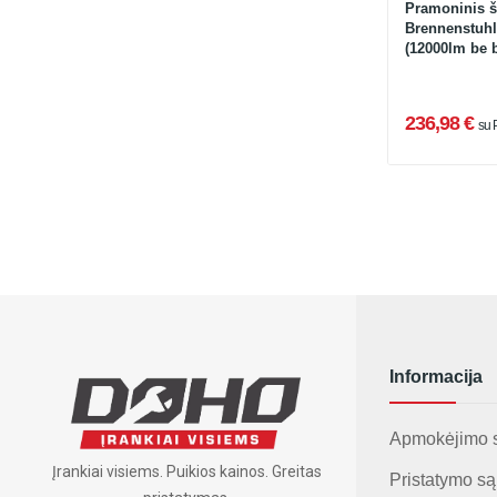
Pramoninis š
Brennenstuhl
(12000lm be b
236,98 €
su
Informacija
Apmokėjimo 
Įrankiai visiems. Puikios kainos. Greitas
Pristatymo są