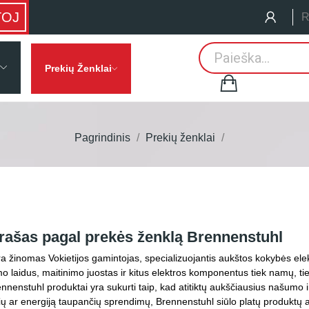
TOJ
R
Prekių Ženklai
Pagrindinis
Prekių ženklai
rašas pagal prekės ženklą Brennenstuhl
a žinomas Vokietijos gamintojas, specializuojantis aukštos kokybės elek
mo laidus, maitinimo juostas ir kitus elektros komponentus tiek namų, 
nnenstuhl produktai yra sukurti taip, kad atitiktų aukščiausius našumo
ų ar energiją taupančių sprendimų, Brennenstuhl siūlo platų produktų aso