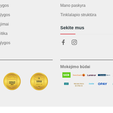
lygos
Mano paskyra
ąlygos
Tinklalapio struktūra
jimai
Sekite mus
itika
ąlygos
Mokėjimo būdai