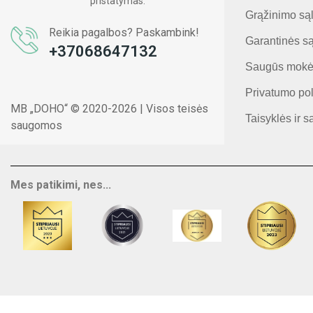
pristatymas.
Grąžinimo są
Reikia pagalbos? Paskambink!
Garantinės s
+37068647132
Saugūs mokė
Privatumo pol
MB „DOHO“ © 2020-2026 | Visos teisės
Taisyklės ir s
saugomos
Mes patikimi, nes...