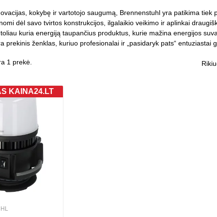
ovacijas, kokybę ir vartotojo saugumą, Brennenstuhl yra patikima tiek p
nomi dėl savo tvirtos konstrukcijos, ilgalaikio veikimo ir aplinkai draugi
 toliau kuria energiją taupančius produktus, kurie mažina energijos suva
 prekinis ženklas, kuriuo profesionalai ir „pasidaryk pats“ entuziastai gal
ra 1 prekė.
Rikiu
AS KAINA24.LT
HL