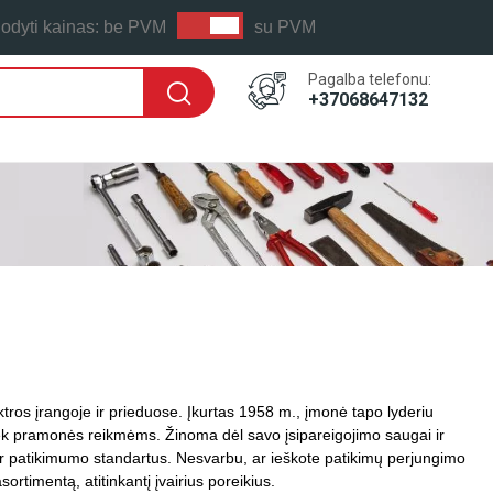
odyti kainas:
be PVM
su PVM
Pagalba telefonu:
+37068647132
tros įrangoje ir prieduose. Įkurtas 1958 m., įmonė tapo lyderiu
tiek pramonės reikmėms. Žinoma dėl savo įsipareigojimo saugai ir
 ir patikimumo standartus. Nesvarbu, ar ieškote patikimų perjungimo
rtimentą, atitinkantį įvairius poreikius.