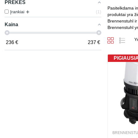
PREKĖS
Pasitelkdama in
+
Įrankiai
1
produktai yra ži
Brennenstuhl ir
Kaina
Brennenstuhl yra
Y
236
€
237
€
PIGIAUSI
BRENNENSTU