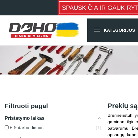
SPAUSK ČIA IR GAUK RY
KATEGORIJOS
Prekių są
Filtruoti pagal
Brennenstuhl yr
Pristatymo laikas
gaminant ilgini
6-9 darbo dienos
1
patvarumui, Bre
apsaugų, kabeli