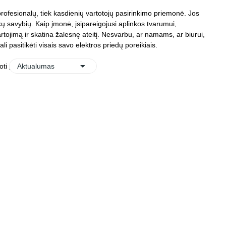
rofesionalų, tiek kasdienių vartotojų pasirinkimo priemonė. Jos
škų savybių. Kaip įmonė, įsipareigojusi aplinkos tvarumui,
rtojimą ir skatina žalesnę ateitį. Nesvarbu, ar namams, ar biurui,
i pasitikėti visais savo elektros priedų poreikiais.

oti pagal:
Aktualumas