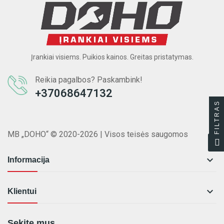
Įrankiai visiems. Puikios kainos. Greitas pristatymas.
Reikia pagalbos? Paskambink!
+37068647132
FILTRAS
MB „DOHO“ © 2020-2026 | Visos teisės saugomos

Informacija

Klientui
Sekite mus