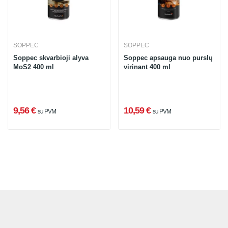
SOPPEC
SOPPEC
Soppec skvarbioji alyva
Soppec apsauga nuo purslų
MoS2 400 ml
virinant 400 ml
9,56 €
10,59 €
su PVM
su PVM