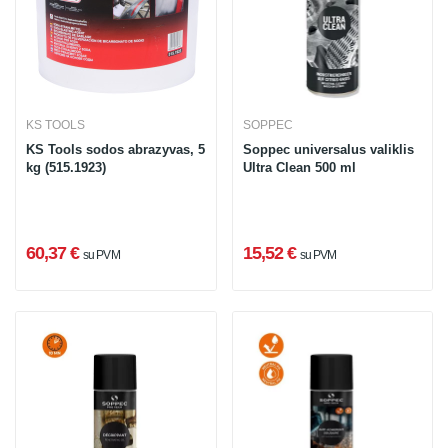
KS TOOLS
SOPPEC
KS Tools sodos abrazyvas, 5
Soppec universalus valiklis
kg (515.1923)
Ultra Clean 500 ml
60,37 €
15,52 €
su PVM
su PVM