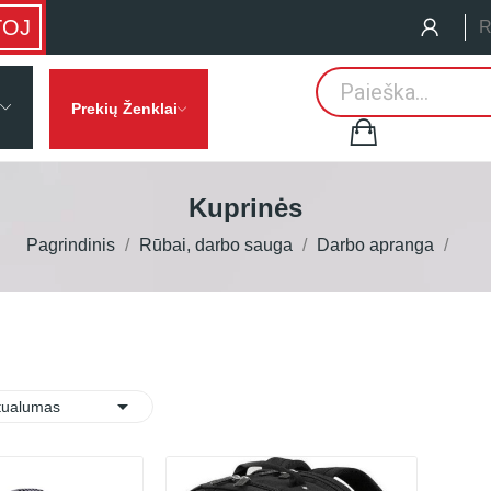
TOJ
R
Prekių Ženklai
Kuprinės
Pagrindinis
Rūbai, darbo sauga
Darbo apranga

:
tualumas