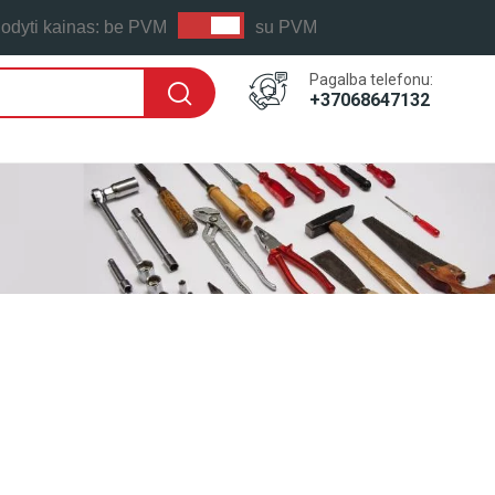
odyti kainas:
be PVM
su PVM
Pagalba telefonu:
+37068647132