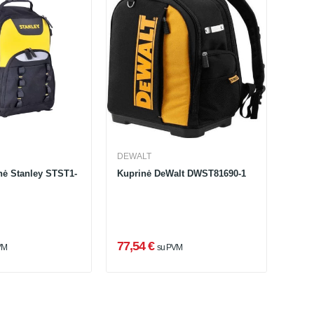
DEWALT
inė Stanley STST1-
Kuprinė DeWalt DWST81690-1
77,54 €
VM
su PVM