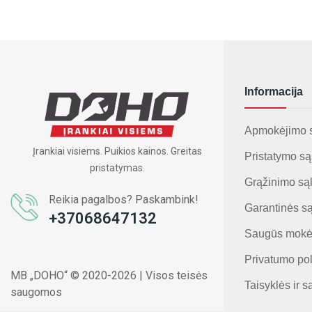
Informacija
Apmokėjimo 
Įrankiai visiems. Puikios kainos. Greitas
Pristatymo są
pristatymas.
Grąžinimo są
Reikia pagalbos? Paskambink!
Garantinės s
+37068647132
Saugūs mokė
Privatumo pol
MB „DOHO“ © 2020-2026 | Visos teisės
Taisyklės ir s
saugomos