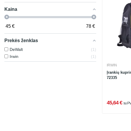
Kaina
45
€
78
€
Prekės ženklas
DeWalt
1
Irwin
1
IRWIN
Įrankių kupr
72335
45,64 €
su P