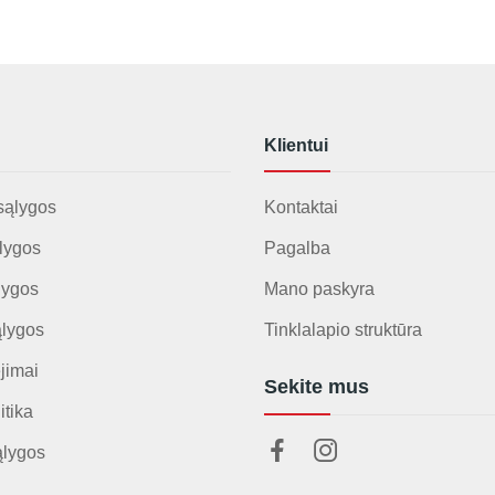
Klientui
sąlygos
Kontaktai
lygos
Pagalba
lygos
Mano paskyra
ąlygos
Tinklalapio struktūra
jimai
Sekite mus
itika
ąlygos