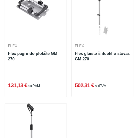
FLEX
FLEX
Flex pagrindo plokštė GM
Flex glaisto šlifuoklio stovas
270
GM 270
131,13 €
502,31 €
su PVM
su PVM