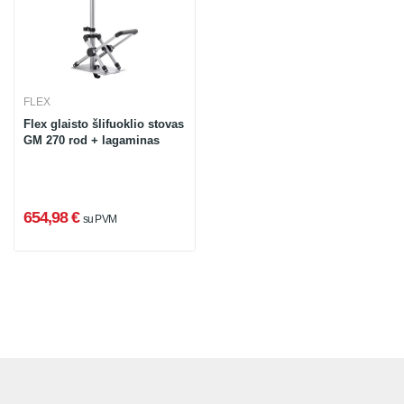
FLEX
Flex glaisto šlifuoklio stovas
GM 270 rod + lagaminas
654,98 €
su PVM