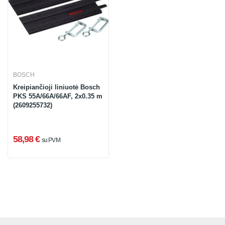
BOSCH
Kreipiančioji liniuotė Bosch
PKS 55A/66A/66AF, 2x0.35 m
(2609255732)
58,98 €
su PVM