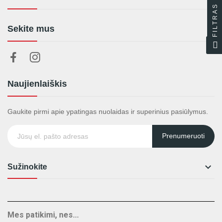
FILTRAS
Sekite mus
Naujienlaiškis
Gaukite pirmi apie ypatingas nuolaidas ir superinius pasiūlymus.
Prenumeruoti

Sužinokite
Mes patikimi, nes...