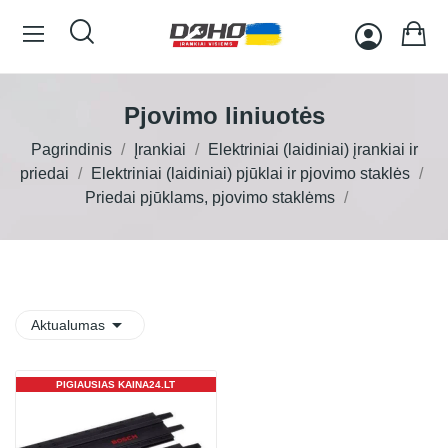
Pjovimo liniuotės
Pagrindinis
Įrankiai
Elektriniai (laidiniai) įrankiai ir
priedai
Elektriniai (laidiniai) pjūklai ir pjovimo staklės
Priedai pjūklams, pjovimo staklėms

Aktualumas
PIGIAUSIAS KAINA24.LT