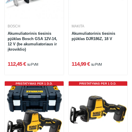
BOSCH
MAKITA
Akumuliatorinis tiesinis
Akumuliatorinis tiesinis
pjūklas Bosch GSA 12V-14,
pjūklas DJR186Z, 18 V
12 V (be akumuliatoriaus ir
įkroviklio)
112,45 €
114,99 €
su PVM
su PVM
PRISTATYMAS PER 1 D.D.
PRISTATYMAS PER 1 D.D.