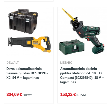
DEWALT
METABO
Dewalt akumuliatorinis
Akumuliatorinis tiesinis
tiesinis pjūklas DCS389NT-
pjūklas Metabo SSE 18 LTX
XJ, 54 V + lagaminas
Compact (602266840), 18 V +
lagaminas
304,69 €
153,22 €
su PVM
su PVM