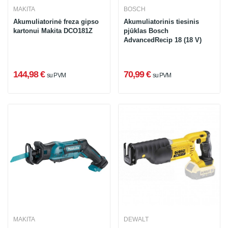
MAKITA
BOSCH
Akumuliatorinė freza gipso
Akumuliatorinis tiesinis
kartonui Makita DCO181Z
pjūklas Bosch
AdvancedRecip 18 (18 V)
144,98 €
70,99 €
su PVM
su PVM
MAKITA
DEWALT