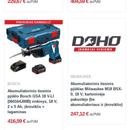
229,67 €
404,59 €
su PVM
su PVM
PIGIAUSIAS KAINA24.LT
MILWAUKEE
Akumuliatorinis tiesinis
BOSCH
pjūklas Milwaukee M18 BSX-
Akumuliatorinio tiesinio
0, 18 V, kartoninėje
pjūklo Bosch GSA 18 V-LI
pakuotėje (be
(060164J00B) rinkinys, 18 V,
akumuliatoriaus ir įkroviklio)
2 x 5 Ah, įkroviklis +
lagaminas
247,12 €
su PVM
416,59 €
su PVM