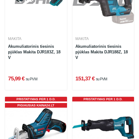
MAKITA
MAKITA
Akumuliatorinis tiesinis
Akumuliatorinis tiesinis
pjūklas Makita DJR183Z, 18
pjūklas Makita DJR188Z, 18
V
V
75,99 €
151,37 €
su PVM
su PVM
PRISTATYMAS PER 1 D.D.
PRISTATYMAS PER 1 D.D.
PIGIAUSIAS KAINA24.LT