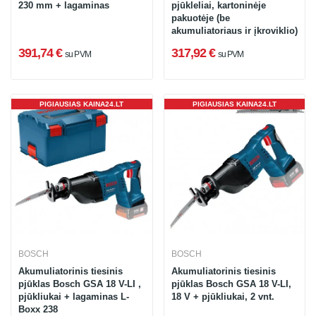
230 mm + lagaminas
pjūkleliai, kartoninėje
pakuotėje (be
akumuliatoriaus ir įkroviklio)
391,74 €
317,92 €
su PVM
su PVM
PIGIAUSIAS KAINA24.LT
PIGIAUSIAS KAINA24.LT
BOSCH
BOSCH
Akumuliatorinis tiesinis
Akumuliatorinis tiesinis
pjūklas Bosch GSA 18 V-LI ,
pjūklas Bosch GSA 18 V-LI,
pjūkliukai + lagaminas L-
18 V + pjūkliukai, 2 vnt.
Boxx 238