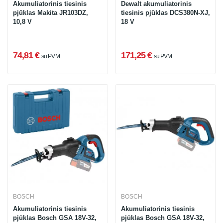
Akumuliatorinis tiesinis
Dewalt akumuliatorinis
pjūklas Makita JR103DZ,
tiesinis pjūklas DCS380N-XJ,
10,8 V
18 V
74,81 €
171,25 €
su PVM
su PVM
BOSCH
BOSCH
Akumuliatorinis tiesinis
Akumuliatorinis tiesinis
pjūklas Bosch GSA 18V-32,
pjūklas Bosch GSA 18V-32,