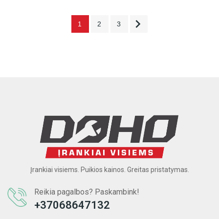

1
2
3
Įrankiai visiems. Puikios kainos. Greitas pristatymas.
Reikia pagalbos? Paskambink!
+37068647132