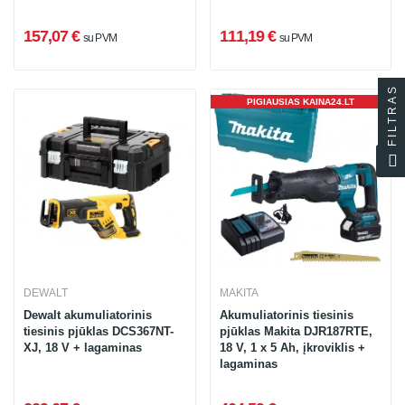
157,07 €
111,19 €
su PVM
su PVM
FILTRAS
PIGIAUSIAS KAINA24.LT
DEWALT
MAKITA
Dewalt akumuliatorinis
Akumuliatorinis tiesinis
tiesinis pjūklas DCS367NT-
pjūklas Makita DJR187RTE,
XJ, 18 V + lagaminas
18 V, 1 x 5 Ah, įkroviklis +
lagaminas