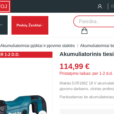
TOJ
R
Prekių Ženklai
Akumuliatoriniai pjūklai ir pjovimo staklės
Akumuliatoriniai tie
Akumuliatorinis ties
 1-2 D.D.
PRISTATYMO
114,99 €
Pristatymo laikas: per 1-2 d.d.
Makita DJR186Z 18 V akumuliatorin
pjovimo darbams, skirtas profes
Parduodamas be akumuliatoriaus i