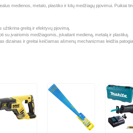
idealus medienos, metalo, plastiko ir kitų medžiagų pjovimui. Puikiai 
 užtikrina greitą ir efektyvų pjovimą.
ti su įvairiomis medžiagomis, įskaitant medieną, metalą ir plastiką.
dizainas ir greitai keičiamas ašmenų mechanizmas leidžia patogiai ir 