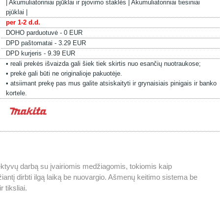
|
Akumuliatoriniai pjūklai ir pjovimo staklės |
Akumuliatoriniai tiesiniai
pjūklai |
per 1-2 d.d.
DOHO parduotuvė - 0 EUR
DPD paštomatai - 3.29 EUR
DPD kurjeris - 9.39 EUR
• reali prekės išvaizda gali šiek tiek skirtis nuo esančių nuotraukose;
• prekė gali būti ne originalioje pakuotėje.
• atsiimant prekę pas mus galite atsiskaityti ir grynaisiais pinigais ir banko
kortele.
fektyvų darbą su įvairiomis medžiagomis, tokiomis kaip
džiantį dirbti ilgą laiką be nuovargio. Ašmenų keitimo sistema be
 tiksliai.