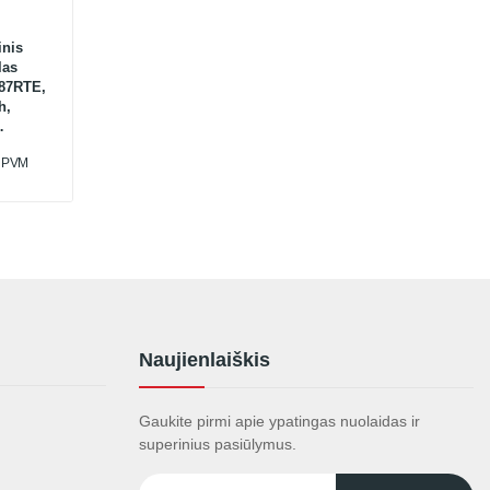
inis
las
87RTE,
h,
u PVM
Naujienlaiškis
Gaukite pirmi apie ypatingas nuolaidas ir
superinius pasiūlymus.