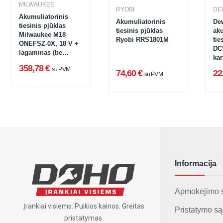
MILWAUKEE
RYOBI
DE
Akumuliatorinis
Akumuliatorinis
De
tiesinis pjūklas
tiesinis pjūklas
aku
Milwaukee M18
Ryobi RRS1801M
tie
ONEFSZ-0X, 18 V +
DC
lagaminas (be
kar
akumuliatoriaus ir
pak
358,78 €
su PVM
įkroviklio)
74,60 €
22
su PVM
aku
įkr
Informacija
Apmokėjimo 
Įrankiai visiems. Puikios kainos. Greitas
Pristatymo są
pristatymas.