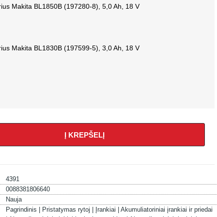
rius Makita BL1850B (197280-8), 5,0 Ah, 18 V
rius Makita BL1830B (197599-5), 3,0 Ah, 18 V
Į KREPŠELĮ
4391
0088381806640
Nauja
Pagrindinis |
Pristatymas rytoj |
Įrankiai |
Akumuliatoriniai įrankiai ir priedai