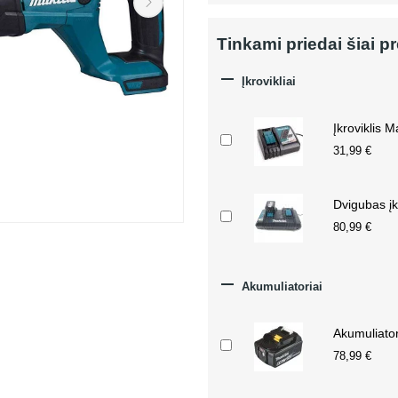
Tinkami priedai šiai p

Įkrovikliai
Įkroviklis 
31,99 €
Dvigubas įk
80,99 €

Akumuliatoriai
Akumuliato
78,99 €