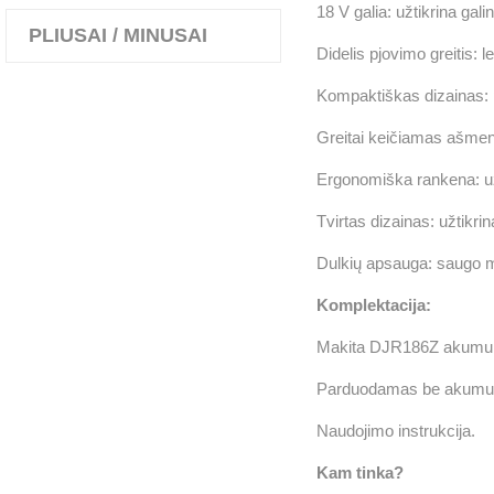
18 V galia: užtikrina gali
PLIUSAI / MINUSAI
Didelis pjovimo greitis: lei
Kompaktiškas dizainas: 
Greitai keičiamas ašmenų
Ergonomiška rankena: užt
Tvirtas dizainas: užtikr
Dulkių apsauga: saugo me
Komplektacija:
Makita DJR186Z akumuliat
Parduodamas be akumuliat
Naudojimo instrukcija.
Kam tinka?