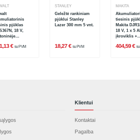
WALT
STANLEY
MAKITA
walt
Geležtė rankiniam
Akumuliator
muliatorinis
pjūklui Stanley
tiesinis pjūk
sinis pjūklas
Lazer 300 mm 5 vnt.
Makita DJR1
S367N, 18 V,
18 V, 1 x 5 A
toninėje
įkroviklis +
uotėje (be
lagaminas
1,13 €
18,27 €
404,59 €
su PVM
su PVM
s
muliatoriaus ir
oviklio)
Klientui
sąlygos
Kontaktai
lygos
Pagalba