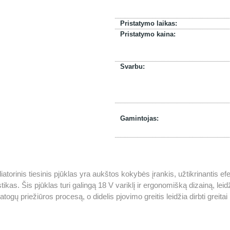
Pristatymo laikas:
Pristatymo kaina:
Svarbu:
Gamintojas:
orinis tiesinis pjūklas yra aukštos kokybės įrankis, užtikrinantis e
ikas. Šis pjūklas turi galingą 18 V variklį ir ergonomišką dizainą, lei
patogų priežiūros procesą, o didelis pjovimo greitis leidžia dirbti greitai ir