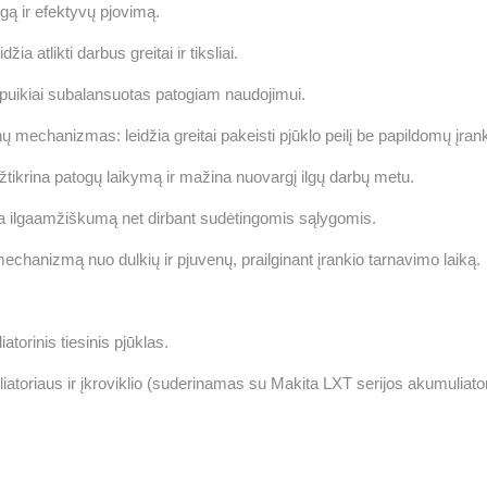
ngą ir efektyvų pjovimą.
džia atlikti darbus greitai ir tiksliai.
puikiai subalansuotas patogiam naudojimui.
 mechanizmas: leidžia greitai pakeisti pjūklo peilį be papildomų įrank
ikrina patogų laikymą ir mažina nuovargį ilgų darbų metu.
ina ilgaamžiškumą net dirbant sudėtingomis sąlygomis.
chanizmą nuo dulkių ir pjuvenų, prailginant įrankio tarnavimo laiką.
orinis tiesinis pjūklas.
oriaus ir įkroviklio (suderinamas su Makita LXT serijos akumuliator