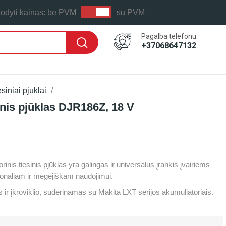
odyti kainas:
be PVM
su PVM
Pagalba telefonu:
+37068647132
siniai pjūklai
inis pjūklas DJR186Z, 18 V
 LAIKAS: PER 1-2 D.D.
is tiesinis pjūklas yra galingas ir universalus įrankis įvairiems
ionaliam ir mėgėjiškam naudojimui.
r įkroviklio, suderinamas su Makita LXT serijos akumuliatoriais.