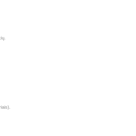
ių.
iais).