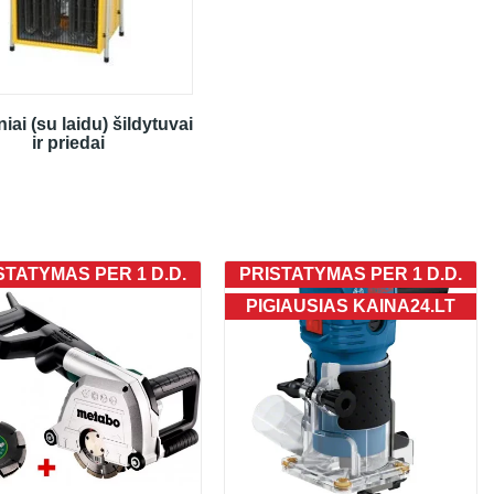
niai (su laidu) šildytuvai
ir priedai
STATYMAS PER 1 D.D.
PRISTATYMAS PER 1 D.D.
PIGIAUSIAS KAINA24.LT