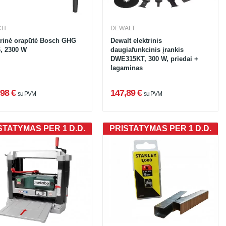
CH
DEWALT
trinė orapūtė Bosch GHG
Dewalt elektrinis
6, 2300 W
daugiafunkcinis įrankis
DWE315KT, 300 W, priedai +
lagaminas
98 €
147,89 €
su PVM
su PVM
STATYMAS PER 1 D.D.
PRISTATYMAS PER 1 D.D.