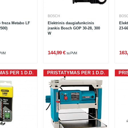
BOSCH
BOS
o freza Metabo LF
Elektrinis daugiafunkcinis
Elek
500)
įrankis Bosch GOP 30-28, 300
23-6
W
144,99 €
163,
 PVM
su PVM
AS PER 1 D.D.
PRISTATYMAS PER 1 D.D.
PRI