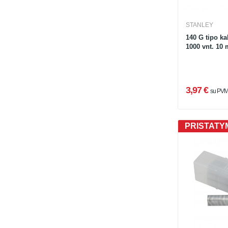
STANLEY
140 G tipo k
1000 vnt. 10
3,97 €
su PV
PRISTATYM