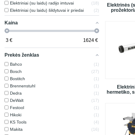
Elektriniai (su laidu) radijo imtuvai
18
Elektrinės (
prožektoria
Elektriniai (su laidu) šildytuvai ir priedai
2
Kaina
3
€
1624
€
Prekės ženklas
Bahco
1
Bosch
27
Bostitch
1
Brennenstuhl
1
Elektrin
hermetiko, si
Dedra
1
DeWalt
17
Festool
1
Hikoki
1
KS Tools
4
Makita
16