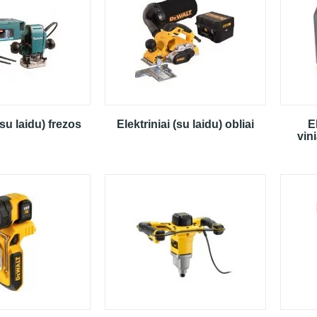
su laidu) frezos
Elektriniai (su laidu) obliai
E
vin