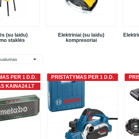
ės (su laidu)
Elektriniai (su laidu)
Elektri
imo staklės
kompresoriai

:
tualumas
AS PER 1 D.D.
PRISTATYMAS PER 1 D.D.
PRI
AS KAINA24.LT