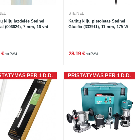
NEL
STEINEL
ų klijų lazdelės Steinel
Karštų klijų pistoletas Steinel
al (006624), 7 mm, 16 vnt
Gluefix (333911), 11 mm, 175 W
 €
28,19 €
su PVM
su PVM
STATYMAS PER 1 D.D.
PRISTATYMAS PER 1 D.D.