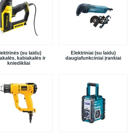
lektrinės (su laidu)
Elektriniai (su laidu)
iakalės, kabiakalės ir
daugiafunkciniai įrankiai
kniedikliai