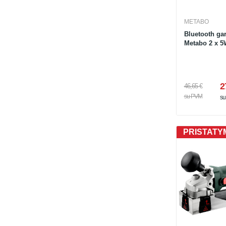
METABO
Bluetooth ga
Metabo 2 x 5
2
46,65 €
su PVM
s
PRISTATYM