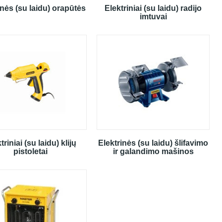
inės (su laidu) orapūtės
Elektriniai (su laidu) radijo
imtuvai
triniai (su laidu) klijų
Elektrinės (su laidu) šlifavimo
pistoletai
ir galandimo mašinos