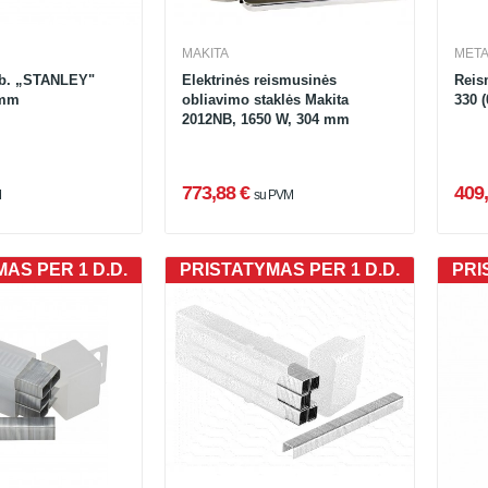
MAKITA
MET
ab. „STANLEY"
Elektrinės reismusinės
Reis
 mm
obliavimo staklės Makita
330 
2012NB, 1650 W, 304 mm
773,88 €
409,
M
su PVM
AS PER 1 D.D.
PRISTATYMAS PER 1 D.D.
PRI