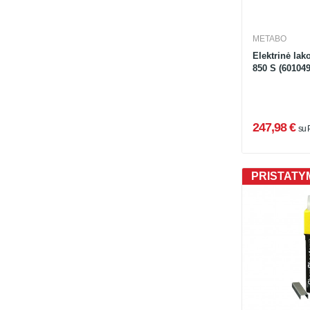
METABO
Elektrinė lak
850 S (601049
247,98 €
su
PRISTATYM