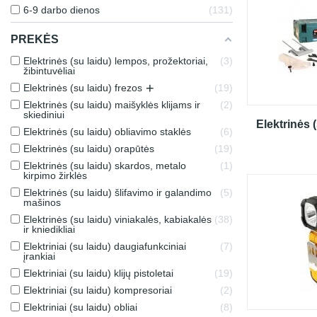
6-9 darbo dienos
131
PREKĖS
Elektrinės (su laidu) lempos, prožektoriai,
3
žibintuvėliai
+
Elektrinės (su laidu) frezos
19
Elektrinės (su laidu) maišyklės klijams ir
2
skiediniui
Elektrinės (
Elektrinės (su laidu) obliavimo staklės
6
Elektrinės (su laidu) orapūtės
19
Elektrinės (su laidu) skardos, metalo
1
kirpimo žirklės
Elektrinės (su laidu) šlifavimo ir galandimo
5
mašinos
Elektrinės (su laidu) viniakalės, kabiakalės
38
ir kniedikliai
Elektriniai (su laidu) daugiafunkciniai
7
įrankiai
Elektriniai (su laidu) klijų pistoletai
19
Elektriniai (su laidu) kompresoriai
2
Elektriniai (su laidu) obliai
8