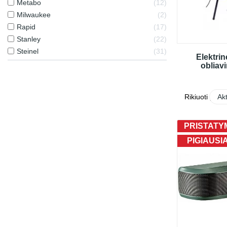
Metabo
12
Milwaukee
2
Rapid
17
Stanley
22
Steinel
31
Elektrin
obliav
Rikiuoti pagal
Ak
PRISTATYM
PIGIAUSI