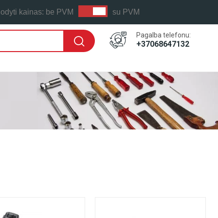
odyti kainas:
be PVM
su PVM
Pagalba telefonu:
+37068647132