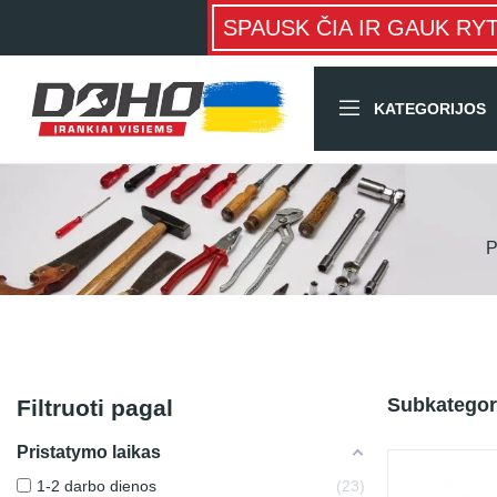
SPAUSK ČIA IR GAUK RY
KATEGORIJOS
P
Subkategor
Filtruoti pagal
Pristatymo laikas
1-2 darbo dienos
23