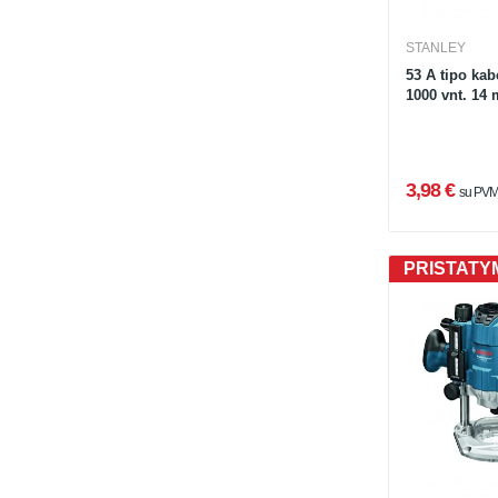
STANLEY
53 A tipo ka
1000 vnt. 14
3,98 €
su PV
PRISTATYM