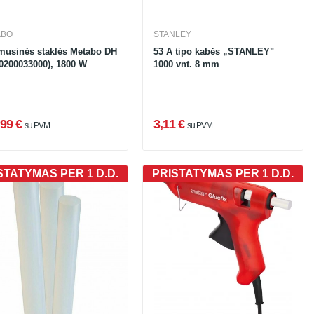
ABO
STANLEY
musinės staklės Metabo DH
53 A tipo kabės „STANLEY"
(0200033000), 1800 W
1000 vnt. 8 mm
99 €
3,11 €
su PVM
su PVM
STATYMAS PER 1 D.D.
PRISTATYMAS PER 1 D.D.