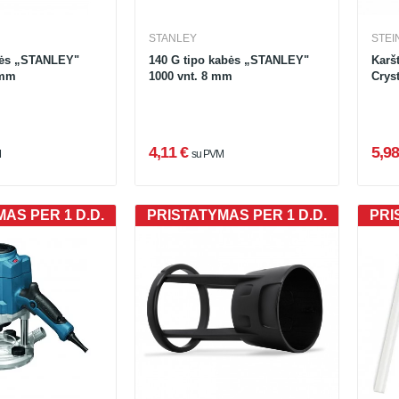
STANLEY
STEI
bės „STANLEY"
140 G tipo kabės „STANLEY"
Karšt
 mm
1000 vnt. 8 mm
Cryst
4,11 €
5,98
M
su PVM
AS PER 1 D.D.
PRISTATYMAS PER 1 D.D.
PRI