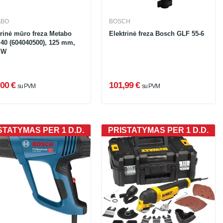
ABO
BOSCH
trinė mūro freza Metabo
Elektrinė freza Bosch GLF 55-6
40 (604040500), 125 mm,
 W
00 €
101,99 €
su PVM
su PVM
STATYMAS PER 1 D.D.
PRISTATYMAS PER 1 D.D.