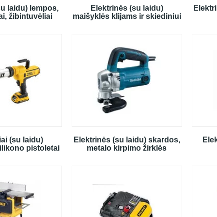
su laidu) lempos,
Elektrinės (su laidu)
Elektr
i, žibintuvėliai
maišyklės klijams ir skiediniui
iai (su laidu)
Elektrinės (su laidu) skardos,
Elek
likono pistoletai
metalo kirpimo žirklės