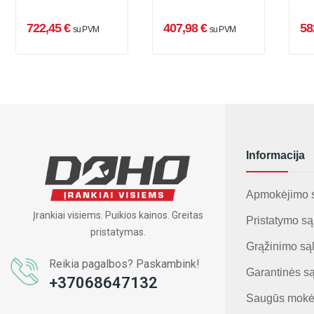
722,45 €
407,98 €
58
su PVM
su PVM
Informacija
Apmokėjimo 
Įrankiai visiems. Puikios kainos. Greitas
Pristatymo są
pristatymas.
Grąžinimo są
Reikia pagalbos? Paskambink!
Garantinės s
+37068647132
Saugūs mokė