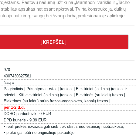
ms projektams. Pastovų našumą užtikrina „Marathon“ variklis ir „Tacho
stabilias apsukas net esant apkrovai. Tvirta konstrukcija, dulkių
tuoja patikimą, saugų bei švarų darbą profesionalioje aplinkoje.
Į KREPŠELĮ
970
4007430327581
Nauja
Pagrindinis |
Pristatymas rytoj |
Įrankiai |
Elektriniai (laidiniai) įrankiai ir
priedai |
Kiti elektriniai (laidiniai) įrankiai |
Elektrinės (su laidu) frezos |
Elektrinės (su laidu) mūro frezos-vagapjovės, kanalų frezos |
per 1-2 d.d.
DOHO parduotuvė - 0 EUR
DPD kurjeris - 9.39 EUR
• reali prekės išvaizda gali šiek tiek skirtis nuo esančių nuotraukose;
• prekė gali būti ne originalioje pakuotėje.