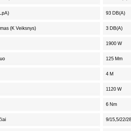
(LpA)
93 DB(A)
mas (K Veiksnys)
3 DB(A)
1900 W
muo
125 Mm
4 M
1120 W
6 Nm
čiai
9/15,5/22/2