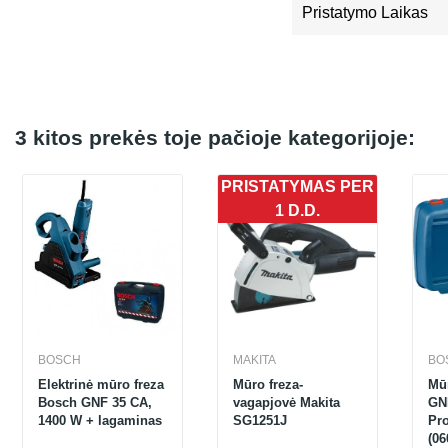
Pristatymo Laikas
3 kitos prekės toje pačioje kategorijoje:
PRISTATYMAS PER
1 D.D.
BOSCH
MAKITA
BO
Elektrinė mūro freza
Mūro freza-
Mū
Bosch GNF 35 CA,
vagapjovė Makita
GN
1400 W + lagaminas
SG1251J
Pro
(06