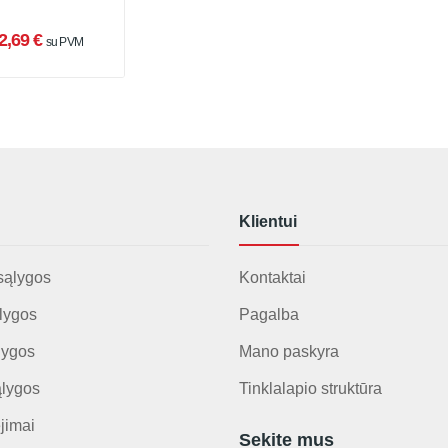
2,69 €
su PVM
Klientui
sąlygos
Kontaktai
lygos
Pagalba
lygos
Mano paskyra
ąlygos
Tinklalapio struktūra
jimai
Sekite mus