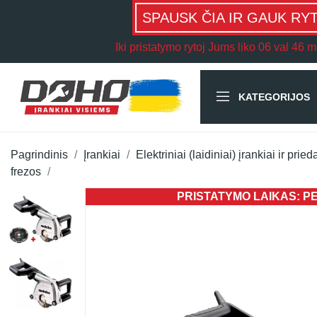
SPAUSK ČIA IR GAUK RY
Iki pristatymo rytoj Jums liko
06 val 46 m
KATEGORIJOS
Pagrindinis
Įrankiai
Elektriniai (laidiniai) įrankiai ir pried
frezos
PRISTATYMO LAIKAS: PER