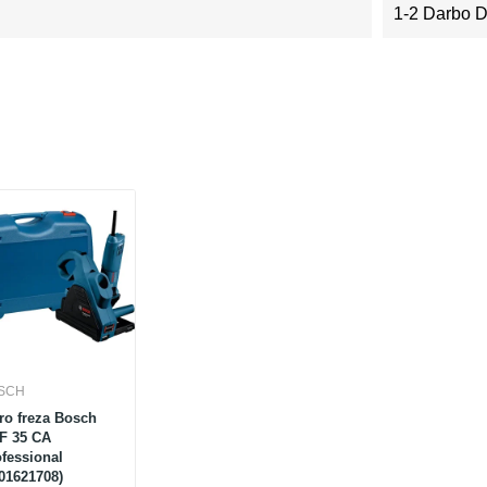
1-2 Darbo 
SCH
ro freza Bosch
F 35 CA
fessional
01621708)