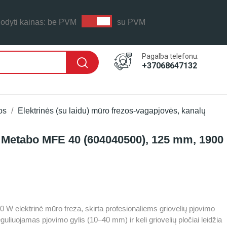
odyti kainas:
be PVM
su PVM
Pagalba telefonu:
+37068647132
os
Elektrinės (su laidu) mūro frezos-vagapjovės, kanalų
a Metabo MFE 40 (604040500), 125 mm, 1900
 LAIKAS: PER 1-2 D.D.
 W elektrinė mūro freza, skirta profesionaliems griovelių pjovimo
guliuojamas pjovimo gylis (10–40 mm) ir keli griovelių pločiai leidžia