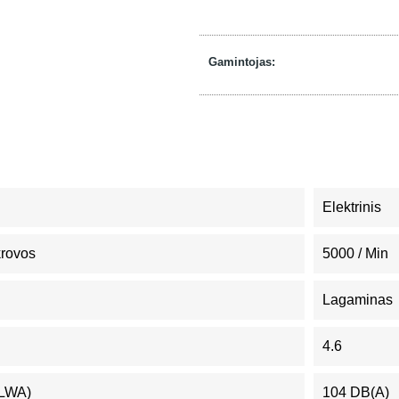
Gamintojas:
Elektrinis
krovos
5000 / Min
Lagaminas
4.6
(LWA)
104 DB(A)